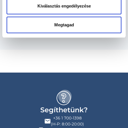
Kiválasztás engedélyezése
Szolgáltatások
Budapesti és vidéki diagnoszta orvosok
Megtagad
Segíthetünk?
+36 1 700-1398
(H-P: 8:00-20:00)