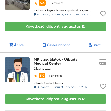
4.4
11 értékelés
RadiVert Diagnostic MRI Képalkotó Diagnosztikai Központ
Budapest, IV. kerület, Baross u 99. MDC Clinic Egészségügyi és Diagnosztikai Center
Következő időpont:
augusztus 12.
Árlista
Összes időpont
Profil
MR vizsgálatok - Újbuda
Medical Center
Diagnoszta
5.0
1 értékelés
Újbuda Medical Center
Budapest, XI. kerület, Fehérvári út 126-128
Következő időpont:
augusztus 12.