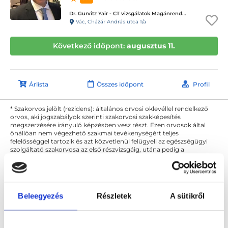
Dr. Gurvitz Yair - CT vizsgálatok Magánrendelése
Vác, Cházár András utca 1/a
Következő időpont:
augusztus 11.
Árlista
Összes időpont
Profil
* Szakorvos jelölt (rezidens): általános orvosi oklevéllel rendelkező
orvos, aki jogszabályok szerinti szakorvosi szakképesítés
megszerzésére irányuló képzésben vesz részt. Ezen orvosok által
önállóan nem végezhető szakmai tevékenységért teljes
felelősséggel tartozik és azt közvetlenül felügyeli az egészségügyi
szolgáltató szakorvosa az első részvizsgáig, utána pedig a
szakorvosjelölt önállóan láthat el feladatokat. A foglaljorvost.hu
felelősségét kizárja esetleges névazonosságért bármely szakorvos
és szakorvosjelölt esetén.
Beleegyezés
Részletek
A sütikről
Főoldal
Diagnoszta