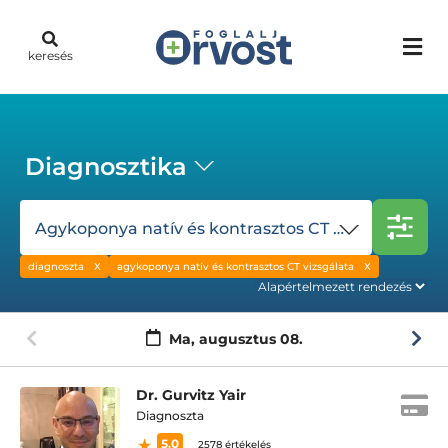
keresés
Diagnosztika
Agykoponya natív és kontrasztos CT vizsgálata
diagnoszta
agykoponya natív és kontrasztos CT vizsgálata
Ma,
augusztus 08.
Dr. Gurvitz Yair
Diagnoszta
5.0
2578 értékelés