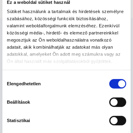
Agykoponya natív és kontrasztos CT vizsgálata
Ez a weboldal sütiket használ
Sütiket használunk a tartalmak és hirdetések személyre
szabásához, közösségi funkciók biztosításához,
valamint weboldalforgalmunk elemzéséhez. Ezenkívül
közösségi média-, hirdető- és elemező partnereinkkel
megosztjuk az Ön weboldalhasználatra vonatkozó
adatait, akik kombinálhatják az adatokat más olyan
Diagnoszta - Diagnosztika
adatokkal, amelyeket Ön adott meg számukra vagy az
Ön által használt más szolgáltatásokból gyűjtöttek.
Cookie
Diagnosztika TERÜLETHEZ KAPCSOLÓDÓ
Hozzájárulás
szabályzat:
https://foglaljorvost.hu/info/foglaljorvost-
SZAKTERÜLETEK
Elengedhetetlen
kiválasztása
hu-cookie-szabalyzat/
Szolgáltatások
Beállítások
Budapesti és vidéki diagnoszta orvosok
Statisztikai