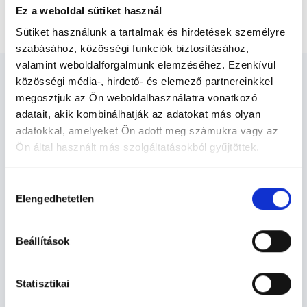
Ez a weboldal sütiket használ
Gerinc nyaki - Natív MR vizsgálat
Sütiket használunk a tartalmak és hirdetések személyre
szabásához, közösségi funkciók biztosításához,
valamint weboldalforgalmunk elemzéséhez. Ezenkívül
közösségi média-, hirdető- és elemező partnereinkkel
megosztjuk az Ön weboldalhasználatra vonatkozó
adatait, akik kombinálhatják az adatokat más olyan
adatokkal, amelyeket Ön adott meg számukra vagy az
Diagnoszta - Diagnosztika
Ön által használt más szolgáltatásokból gyűjtöttek.
Cookie
Hozzájárulás
Diagnosztika TERÜLETHEZ KAPCSOLÓDÓ
szabályzat:
https://foglaljorvost.hu/info/foglaljorvost-
Elengedhetetlen
kiválasztása
SZAKTERÜLETEK
hu-cookie-szabalyzat/
Beállítások
Szolgáltatások
Budapesti és vidéki diagnoszta orvosok
Statisztikai