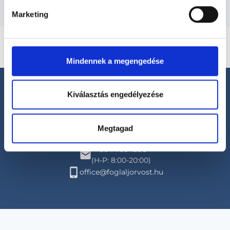
Marketing
Mindennek a megengedése
Kiválasztás engedélyezése
Megtagad
Segíthetünk?
+36 1 700-1398
(H-P: 8:00-20:00)
office@foglaljorvost.hu