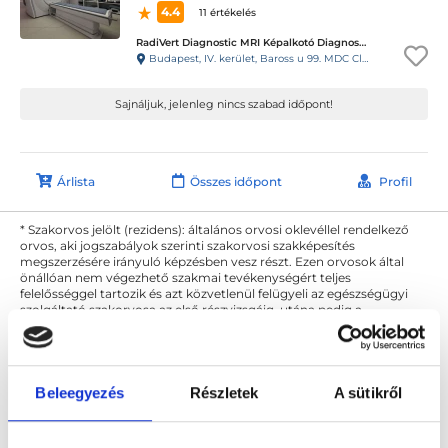
4.4
11 értékelés
RadiVert Diagnostic MRI Képalkotó Diagnosztikai Központ
Budapest, IV. kerület, Baross u 99. MDC Clinic Egészségügyi és Diagnosztikai Center
Sajnáljuk, jelenleg nincs szabad időpont!
Árlista
Összes időpont
Profil
* Szakorvos jelölt (rezidens): általános orvosi oklevéllel rendelkező
orvos, aki jogszabályok szerinti szakorvosi szakképesítés
megszerzésére irányuló képzésben vesz részt. Ezen orvosok által
önállóan nem végezhető szakmai tevékenységért teljes
felelősséggel tartozik és azt közvetlenül felügyeli az egészségügyi
szolgáltató szakorvosa az első részvizsgáig, utána pedig a
szakorvosjelölt önállóan láthat el feladatokat. A foglaljorvost.hu
felelősségét kizárja esetleges névazonosságért bármely szakorvos
és szakorvosjelölt esetén.
Beleegyezés
Részletek
A sütikről
Főoldal
Diagnoszta