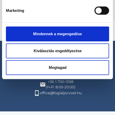
Marketing
Mindennek a megengedése
Kiválasztás engedélyezése
Megtagad
Segíthetünk?
+36 1 700-1398
(H-P: 8:00-20:00)
office@foglaljorvost.hu