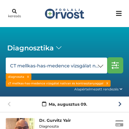
keresés
Diagnosztika
CT mellkas-has-medence vizsgálat natívan és kontrasztanyaggal
diagnoszta
cT mellkas-has-medence vizsgálat natívan és kontrasztanyaggal
Ma,
augusztus 09.
Dr. Gurvitz Yair
Diagnoszta