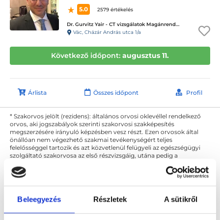
5.0
2579 értékelés
Dr. Gurvitz Yair - CT vizsgálatok Magánrendelése
Vác, Cházár András utca 1/a
Következő időpont:
augusztus 11.
Árlista
Összes időpont
Profil
* Szakorvos jelölt (rezidens): általános orvosi oklevéllel rendelkező
orvos, aki jogszabályok szerinti szakorvosi szakképesítés
megszerzésére irányuló képzésben vesz részt. Ezen orvosok által
önállóan nem végezhető szakmai tevékenységért teljes
felelősséggel tartozik és azt közvetlenül felügyeli az egészségügyi
szolgáltató szakorvosa az első részvizsgáig, utána pedig a
szakorvosjelölt önállóan láthat el feladatokat. A foglaljorvost.hu
felelősségét kizárja esetleges névazonosságért bármely szakorvos
és szakorvosjelölt esetén.
Beleegyezés
Részletek
A sütikről
Főoldal
Diagnoszta