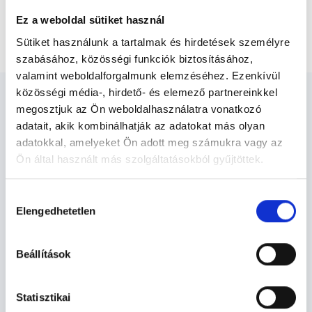
CT mellkas-has-medence vizsgálat natívan és
Ez a weboldal sütiket használ
kontrasztanyaggal
Sütiket használunk a tartalmak és hirdetések személyre
szabásához, közösségi funkciók biztosításához,
valamint weboldalforgalmunk elemzéséhez. Ezenkívül
közösségi média-, hirdető- és elemező partnereinkkel
megosztjuk az Ön weboldalhasználatra vonatkozó
adatait, akik kombinálhatják az adatokat más olyan
adatokkal, amelyeket Ön adott meg számukra vagy az
Diagnoszta - Diagnosztika
Ön által használt más szolgáltatásokból gyűjtöttek.
Cookie
Hozzájárulás
Diagnosztika TERÜLETHEZ KAPCSOLÓDÓ
szabályzat:
https://foglaljorvost.hu/info/foglaljorvost-
Elengedhetetlen
kiválasztása
SZAKTERÜLETEK
hu-cookie-szabalyzat/
Beállítások
Szolgáltatások
Statisztikai
Budapesti és vidéki diagnoszta orvosok