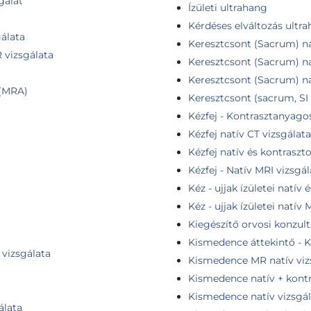
gálat
Ízületi ultrahang
Kérdéses elváltozás ultra
álata
Keresztcsont (Sacrum) na
 vizsgálata
Keresztcsont (Sacrum) na
Keresztcsont (Sacrum) na
 (MRA)
Keresztcsont (sacrum, SI 
Kézfej - Kontrasztanyago
Kézfej natív CT vizsgálata
Kézfej natív és kontraszt
Kézfej - Natív MRI vizsgál
Kéz - ujjak ízületei natív
Kéz - ujjak ízületei natív
Kiegészítő orvosi konzult
Kismedence áttekintő - K
 vizsgálata
Kismedence MR natív viz
Kismedence natív + kont
Kismedence natív vizsgál
álata