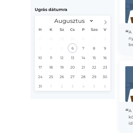
Ugrás dátumra
H
K
Sz
Cs
P
Szo
V
“
A
ny
27
28
29
30
31
1
2
b
3
4
5
6
7
8
9
e
kö
10
11
12
13
14
15
16
17
18
19
20
21
22
23
24
25
26
27
28
29
30
31
1
2
3
4
5
6
“
A
k
id
cs