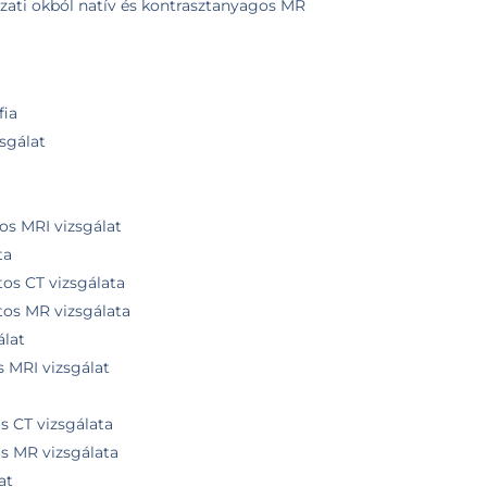
ati okból natív és kontrasztanyagos MR
ia
zsgálat
os MRI vizsgálat
ta
tos CT vizsgálata
tos MR vizsgálata
álat
s MRI vizsgálat
os CT vizsgálata
os MR vizsgálata
at