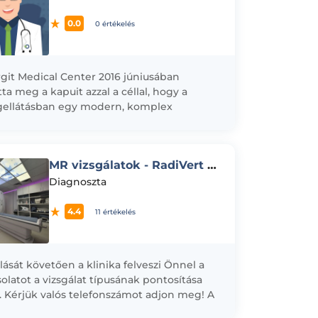
0.0
0 értékelés
git Medical Center 2016 júniusában
tta meg a kapuit azzal a céllal, hogy a
ellátásban egy modern, komplex
ségügyi és diagnosztikai képalkotó
ntot hozzon...
MR vizsgálatok - RadiVert Diagnostic
Diagnoszta
4.4
11 értékelés
lását követően a klinika felveszi Önnel a
olatot a vizsgálat típusának pontosítása
. Kérjük valós telefonszámot adjon meg! A
ek egészségügyi ellátásában kiemelt