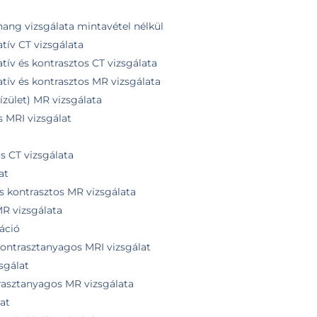
hang vizsgálata mintavétel nélkül
tív CT vizsgálata
tív és kontrasztos CT vizsgálata
tív és kontrasztos MR vizsgálata
ízület) MR vizsgálata
s MRI vizsgálat
os CT vizsgálata
at
 és kontrasztos MR vizsgálata
 MR vizsgálata
áció
ontrasztanyagos MRI vizsgálat
sgálat
rasztanyagos MR vizsgálata
at