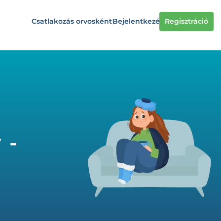
Csatlakozás orvosként
Bejelentkezés
Regisztráció
 -