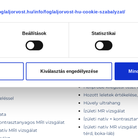
foglaljorvost.hu/info/foglaljorvost-hu-cookie-szabalyzat/
Hasi MR
diológus szakorvosi
Hasi MR vizsgálat és kol
Beállítások
Statisztikai
Has MR angiográfia kont
eléssel
Has- natív- áttekintő vizs
rdiológus szakorvosi
Has natív + kontrasztany
Háti (thoracalis) gerinc 
ékeléssel (ABPM)
Helicobacter kilégzési te
Kiválasztás engedélyezése
Min
Heliprobe kilégzési teszt
diológus szakorvosi
Heliprobe kilégzési teszt
Hozott leletek értékelése
eléssel
Hüvely ultrahang
Ízületi MR vizsgálat
ata
Ízületi natív + kontraszt
ontrasztanyagos MRI vizsgálat
Ízületi natív MR vizsgálat
tív MRI vizsgálat
térd, boka-láb)