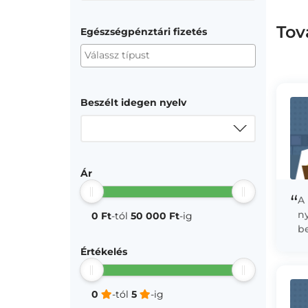
Tov
Egészségpénztári fizetés
Beszélt idegen nyelv
Ár
“
A
ny
0 Ft
-tól
50 000 Ft
-ig
b
e
Értékelés
kö
0
-tól
5
-ig