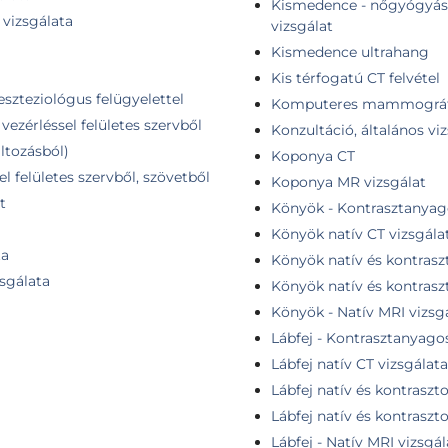
Kismedence - nőgyógyász
vizsgálata
vizsgálat
Kismedence ultrahang
Kis térfogatú CT felvétel
eszteziológus felügyelettel
Komputeres mammográf
vezérléssel felületes szervből
Konzultáció, általános vi
ltozásból)
Koponya CT
l felületes szervből, szövetből
Koponya MR vizsgálat
t
Könyök - Kontrasztanyag
Könyök natív CT vizsgála
ta
Könyök natív és kontrasz
zsgálata
Könyök natív és kontrasz
Könyök - Natív MRI vizsg
Lábfej - Kontrasztanyago
Lábfej natív CT vizsgálata
Lábfej natív és kontraszt
Lábfej natív és kontraszt
Lábfej - Natív MRI vizsgál