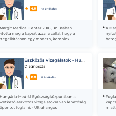
4.8
41 értékelés
“
 Margit Medical Center 2016 júniusában
A Mar
itotta meg a kapuit azzal a céllal, hogy a
nyito
etegellátásban egy modern, komplex
beteg
gészségügyi és diagnosztikai képalkotó
egész
zpontot hozzon...
közpo
Eszközös vizsgálatok - Hungária Med-M
Diagnoszta
0.0
0 értékelés
“
 Hungária-Med-M Egészségközpontban a
Fogla
övetkező eszközös vizsgálatokra van lehetőség
kapcs
őpontot foglalni: - Ultrahangos
miatt
ontsűrűségvizsgálat - Boka kar index mérés -
beteg