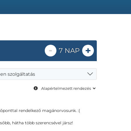
-
+
7 NAP
en szolgáltatás
dőponttal rendelkező magánorvosunk. :(
sőbb, hátha több szerencsével jársz!