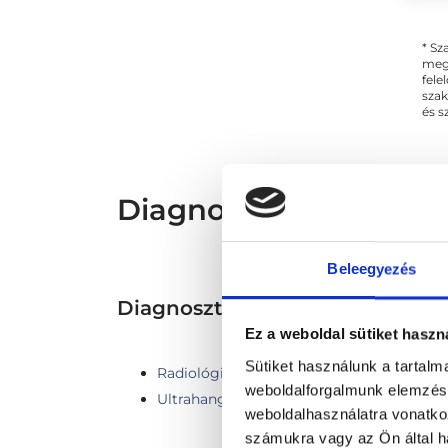
Ar
* Sz
megs
fele
szak
és s
Diagnoszta - Diagnosz
Beleegyezés
Diagnosztika TERÜLETHEZ K
Ez a weboldal sütiket haszn
Sütiket használunk a tartal
Radiológia
weboldalforgalmunk elemzésé
Ultrahang
weboldalhasználatra vonatko
számukra vagy az Ön által ha