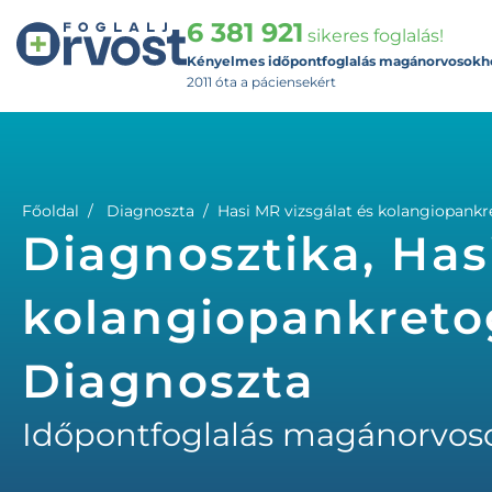
6 381 921
sikeres foglalás!
Kényelmes időpontfoglalás magánorvosokh
2011 óta a páciensekért
Főoldal
Diagnoszta
Hasi MR vizsgálat és kolangiopankr
Diagnosztika, Has
kolangiopankretog
Diagnoszta
Időpontfoglalás magánorvos