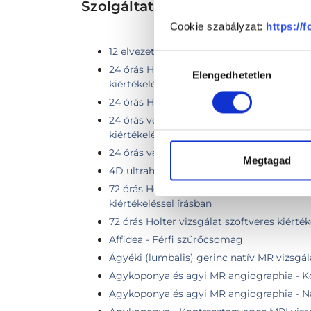
Szolgáltatások
Cookie szabályzat:
https://
12 elvezetéses nyugalmi EKG vizsgálat
Hozzájárulás
24 órás Holter vizsgálat szoftveres és kar
Elengedhetetlen
kiválasztása
kiértékeléssel írásban
24 órás Holter vizsgálat szoftveres kiérték
24 órás vérnyomásmérés szoftveres és ka
kiértékeléssel írásban (ABPM)
24 órás vérnyomásmérés szoftveres kiért
Megtagad
4D ultrahang
72 órás Holter vizsgálat szoftveres és kar
kiértékeléssel írásban
72 órás Holter vizsgálat szoftveres kiérték
Affidea - Férfi szűrőcsomag
Ágyéki (lumbalis) gerinc natív MR vizsgál
Agykoponya és agyi MR angiographia - K
Agykoponya és agyi MR angiographia - Na