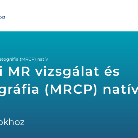
oz!
etográfia (MRCP) natív
i MR vizsgálat és
ráfia (MRCP) natív
okhoz