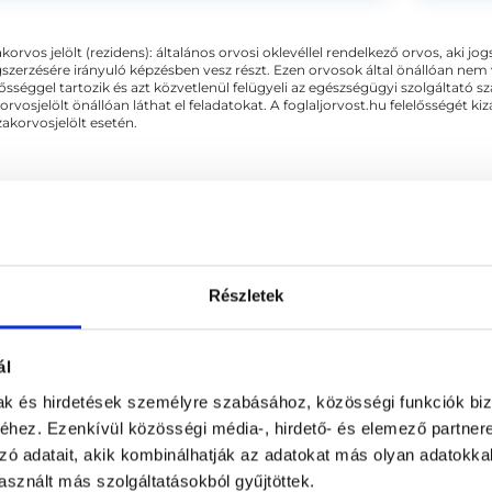
eriográfiai vizsgálat - 12 elvezetéses...
jelent
akorvos jelölt (rezidens): általános orvosi oklevéllel rendelkező orvos, aki j
zerzésére irányuló képzésben vesz részt. Ezen orvosok által önállóan nem
lősséggel tartozik és azt közvetlenül felügyeli az egészségügyi szolgáltató s
orvosjelölt önállóan láthat el feladatokat. A foglaljorvost.hu felelősségét 
zakorvosjelölt esetén.
tika
Részletek
APCSOLÓDÓ SZAKTERÜLETEK
ál
mak és hirdetések személyre szabásához, közösségi funkciók biz
hez. Ezenkívül közösségi média-, hirdető- és elemező partner
zó adatait, akik kombinálhatják az adatokat más olyan adatokka
sznált más szolgáltatásokból gyűjtöttek.