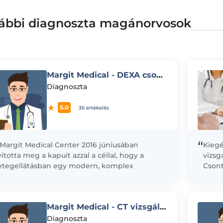
ábbi diagnoszta magánorvosok
Margit Medical - DEXA csontsűrűségmérés vizsgálat
Diagnoszta
5.0
36 értékelés
“
 Margit Medical Center 2016 júniusában
Kiegé
itotta meg a kapuit azzal a céllal, hogy a
vizsg
etegellátásban egy modern, komplex
Csont
gészségügyi és diagnosztikai képalkotó
(frukt
zpontot hozzon...
Helico
Margit Medical - CT vizsgálat
Diagnoszta