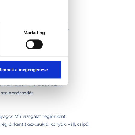
angiopankretográfia (MRCP) natív
Marketing
rasztanyagos
gálat
agos MR vizsgálata
natív MR vizsgálata
szt
dennek a megengedése
 követő szakorvosi konzultáció
, szaktanácsadás
anyagos MR vizsgálat régiónként
 régiónként (kéz-csukló, könyök, váll, csípő,