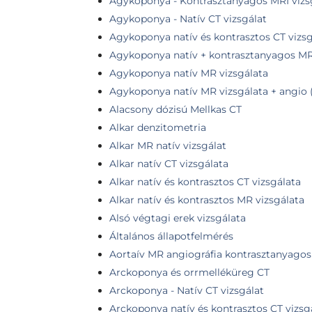
Agykoponya - Kontrasztanyagos MRI vizs
Agykoponya - Natív CT vizsgálat
Agykoponya natív és kontrasztos CT vizsg
Agykoponya natív + kontrasztanyagos MR
Agykoponya natív MR vizsgálata
Agykoponya natív MR vizsgálata + angio
Alacsony dózisú Mellkas CT
Alkar denzitometria
Alkar MR natív vizsgálat
Alkar natív CT vizsgálata
Alkar natív és kontrasztos CT vizsgálata
Alkar natív és kontrasztos MR vizsgálata
Alsó végtagi erek vizsgálata
Általános állapotfelmérés
Aortaív MR angiográfia kontrasztanyagos
Arckoponya és orrmelléküreg CT
Arckoponya - Natív CT vizsgálat
Arckoponya natív és kontrasztos CT vizsg