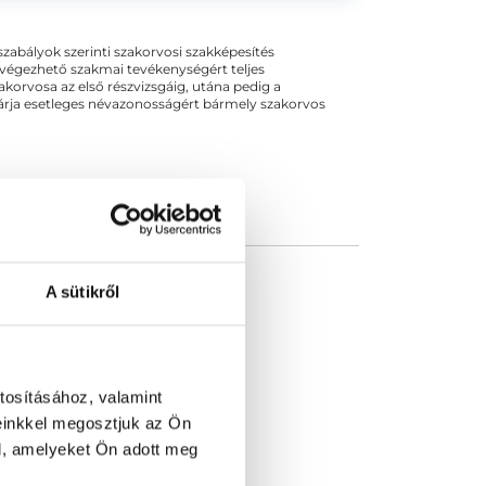
őségű a...
ogszabályok szerinti szakorvosi szakképesítés
 végezhető szakmai tevékenységért teljes
zakorvosa az első részvizsgáig, utána pedig a
kizárja esetleges névazonosságért bármely szakorvos
A sütikről
tosításához, valamint
einkkel megosztjuk az Ön
l, amelyeket Ön adott meg