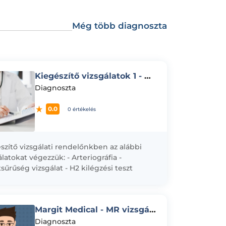
Még több diagnoszta
Kiegészítő vizsgálatok 1 - Doktor24 CityZen
Diagnoszta
0.0
0 értékelés
szítő vizsgálati rendelőnkben az alábbi
álatokat végezzük: - Arteriográfia -
sűrűség vizsgálat - H2 kilégzési teszt
óz) - H2 kilégzési teszt (laktóz) -
bacter pylori...
Margit Medical - MR vizsgálat
Diagnoszta