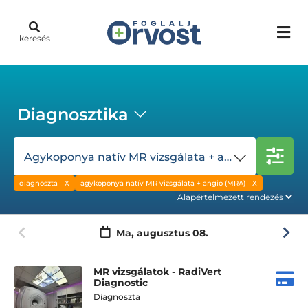
keresés
Diagnosztika
Agykoponya natív MR vizsgálata + angio (MRA)
diagnoszta
agykoponya natív MR vizsgálata + angio (MRA)
Ma,
augusztus 08.
MR vizsgálatok - RadiVert
Diagnostic
Diagnoszta