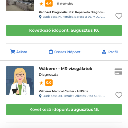
4.4
11 értékelés
RadiVert Diagnostic MRI Képalkotó Diagnosztikai Központ
Budapest, IV. kerület, Baross u 99. MDC Clinic Egészségügyi és Diagnosztikai Center
Következő időpont:
augusztus 10.
Árlista
Összes időpont
Profil
Wáberer - MR vizsgálatok
Diagnoszta
0.0
Wáberer Medical Center - HillSide
Budapest, XII. kerület, Alkotás utca 55-61. Hillside
Következő időpont:
augusztus 15.