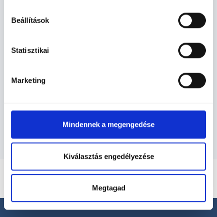
hu-cookie-szabalyzat/
Diagnoszta - Diagnosztika
Beállítások
Diagnosztika TERÜLETHEZ KAPCSOLÓDÓ
Statisztikai
SZAKTERÜLETEK
Marketing
Szolgáltatások
Budapesti és vidéki diagnoszta orvosok
Mindennek a megengedése
Kiválasztás engedélyezése
Megtagad