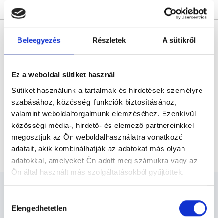
Árlista
Összes időpont
Profil
* Szakorvos jelölt (rezidens): általános orvosi oklevéllel rendelkező
orvos, aki jogszabályok szerinti szakorvosi szakképesítés
Beleegyezés
Részletek
A sütikről
megszerzésére irányuló képzésben vesz részt. Ezen orvosok által
önállóan nem végezhető szakmai tevékenységért teljes
felelősséggel tartozik és azt közvetlenül felügyeli az egészségügyi
szolgáltató szakorvosa az első részvizsgáig, utána pedig a
Ez a weboldal sütiket használ
szakorvosjelölt önállóan láthat el feladatokat. A foglaljorvost.hu
felelősségét kizárja esetleges névazonosságért bármely szakorvos
Sütiket használunk a tartalmak és hirdetések személyre
és szakorvosjelölt esetén.
szabásához, közösségi funkciók biztosításához,
valamint weboldalforgalmunk elemzéséhez. Ezenkívül
Főoldal
Diagnoszta
közösségi média-, hirdető- és elemező partnereinkkel
megosztjuk az Ön weboldalhasználatra vonatkozó
Agykoponya natív MR vizsgálata + angio (MRA)
adatait, akik kombinálhatják az adatokat más olyan
adatokkal, amelyeket Ön adott meg számukra vagy az
Ön által használt más szolgáltatásokból gyűjtöttek.
Cookie
Hozzájárulás
szabályzat:
https://foglaljorvost.hu/info/foglaljorvost-
Elengedhetetlen
kiválasztása