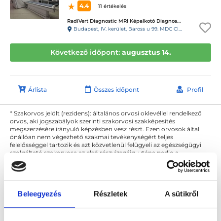
4.4
11 értékelés
RadiVert Diagnostic MRI Képalkotó Diagnosztikai Központ
Budapest, IV. kerület, Baross u 99. MDC Clinic Egészségügyi és Diagnosztikai Center
Következő időpont:
augusztus 14.
Árlista
Összes időpont
Profil
* Szakorvos jelölt (rezidens): általános orvosi oklevéllel rendelkező
orvos, aki jogszabályok szerinti szakorvosi szakképesítés
megszerzésére irányuló képzésben vesz részt. Ezen orvosok által
önállóan nem végezhető szakmai tevékenységért teljes
felelősséggel tartozik és azt közvetlenül felügyeli az egészségügyi
szolgáltató szakorvosa az első részvizsgáig, utána pedig a
szakorvosjelölt önállóan láthat el feladatokat. A foglaljorvost.hu
felelősségét kizárja esetleges névazonosságért bármely szakorvos
és szakorvosjelölt esetén.
Beleegyezés
Részletek
A sütikről
Főoldal
Diagnoszta