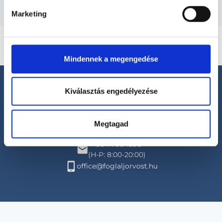
Marketing
Mindennek a megengedése
Kiválasztás engedélyezése
Megtagad
Segíthetünk?
+36 1 700-1398
(H-P: 8:00-20:00)
office@foglaljorvost.hu