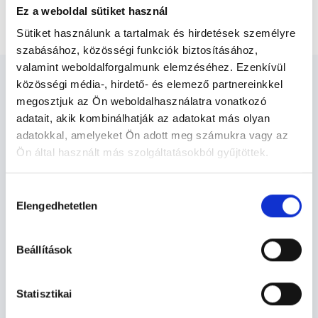
Ez a weboldal sütiket használ
Prosztata natív MR vizsgálat
Sütiket használunk a tartalmak és hirdetések személyre
szabásához, közösségi funkciók biztosításához,
valamint weboldalforgalmunk elemzéséhez. Ezenkívül
közösségi média-, hirdető- és elemező partnereinkkel
megosztjuk az Ön weboldalhasználatra vonatkozó
adatait, akik kombinálhatják az adatokat más olyan
adatokkal, amelyeket Ön adott meg számukra vagy az
Diagnoszta - Diagnosztika
Ön által használt más szolgáltatásokból gyűjtöttek.
Cookie
Hozzájárulás
Diagnosztika TERÜLETHEZ KAPCSOLÓDÓ
szabályzat:
https://foglaljorvost.hu/info/foglaljorvost-
Elengedhetetlen
kiválasztása
SZAKTERÜLETEK
hu-cookie-szabalyzat/
Beállítások
Szolgáltatások
Budapesti és vidéki diagnoszta orvosok
Statisztikai