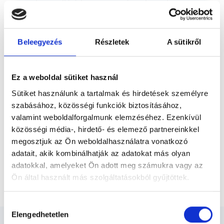
betegellátásban egy modern, komplex
Előző
egészségügyi és diagnosztikai képalkotó
központot hozzon...
Beleegyezés
Részletek
A sütikről
* Szakorvos jelölt (rezidens): általános orvosi oklevéllel rendelkező
orvos, aki jogszabályok szerinti szakorvosi szakképesítés
megszerzésére irányuló képzésben vesz részt. Ezen orvosok által
önállóan nem végezhető szakmai tevékenységért teljes
Ez a weboldal sütiket használ
felelősséggel tartozik és azt közvetlenül felügyeli az egészségügyi
szolgáltató szakorvosa az első részvizsgáig, utána pedig a
Sütiket használunk a tartalmak és hirdetések személyre
szakorvosjelölt önállóan láthat el feladatokat. A foglaljorvost.hu
szabásához, közösségi funkciók biztosításához,
felelősségét kizárja esetleges névazonosságért bármely szakorvos
és szakorvosjelölt esetén.
valamint weboldalforgalmunk elemzéséhez. Ezenkívül
közösségi média-, hirdető- és elemező partnereinkkel
megosztjuk az Ön weboldalhasználatra vonatkozó
Főoldal
Diagnoszta
adatait, akik kombinálhatják az adatokat más olyan
adatokkal, amelyeket Ön adott meg számukra vagy az
Aspirációs mintavétel ultrahang vezérléssel felületes
Ön által használt más szolgáltatásokból gyűjtöttek.
szervből, szövetből
Cookie
Hozzájárulás
szabályzat:
https://foglaljorvost.hu/info/foglaljorvost-
Elengedhetetlen
kiválasztása