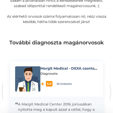
Ebben a pillanatban nincs a keresésednek megfelelő,
szabad időponttal rendelkező magánorvosunk. :(
Az elérhető orvosok száma folyamatosan nő, nézz vissza
később, hátha több szerencsével jársz!
További diagnoszta magánorvosok
Margit Medical - DEXA csontsűrűségmérés vizsgálat
K
Diagnoszta
5.0
36 értékelés
“
A Margit Medical Center 2016 júniusában
nyitotta meg a kapuit azzal a céllal, hogy a