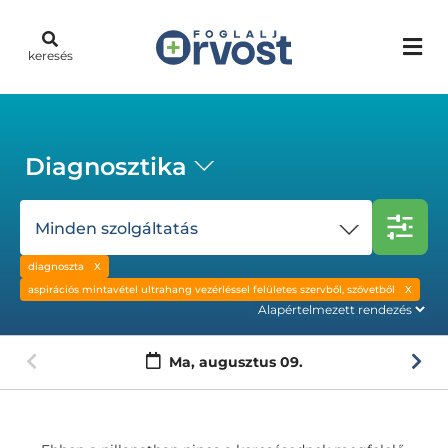
keresés
Diagnosztika
Minden szolgáltatás
diagnoszta
aspirációs mintavétel ultrahang vezérléssel felületes szervből, szövetből
Ma,
augusztus 09.