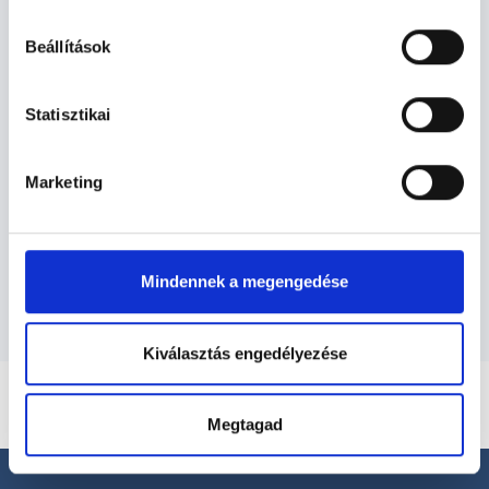
hu-cookie-szabalyzat/
Beállítások
Diagnoszta - Diagnosztika
Statisztikai
Diagnosztika TERÜLETHEZ KAPCSOLÓDÓ
Marketing
SZAKTERÜLETEK
Szolgáltatások
Mindennek a megengedése
Kiválasztás engedélyezése
Megtagad