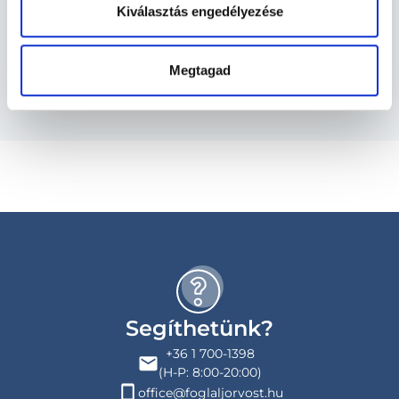
Szolgáltatások
Kiválasztás engedélyezése
Budapesti és vidéki diagnoszta orvosok
Megtagad
Segíthetünk?
+36 1 700-1398
(H-P: 8:00-20:00)
office@foglaljorvost.hu