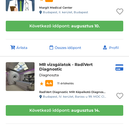
Margit Medical Center
Budapest, II. kerület, Budapest
Következő időpont:
augusztus 10.
Árlista
Összes időpont
Profil
MR vizsgálatok - RadiVert
Diagnostic
Diagnoszta
4.4
11 értékelés
RadiVert Diagnostic MRI Képalkotó Diagnosztikai Központ
Budapest, IV. kerület, Baross u 99. MDC Clinic Egészségügyi és Diagnosztikai Center
Következő időpont:
augusztus 14.