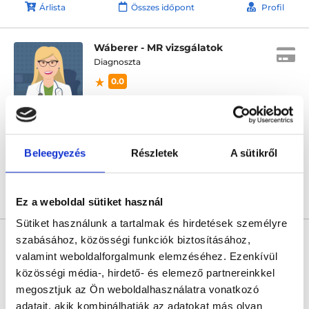
Árlista
Összes időpont
Profil
Wáberer - MR vizsgálatok
Diagnoszta
0.0
Wáberer Medical Center - HillSide
Budapest, XII. kerület, Alkotás utca 55-61. Hillside
Következő időpont:
augusztus 17.
Beleegyezés
Részletek
A sütikről
Árlista
Összes időpont
Profil
Ez a weboldal sütiket használ
Sütiket használunk a tartalmak és hirdetések személyre
* Szakorvos jelölt (rezidens): általános orvosi oklevéllel rendelkező
szabásához, közösségi funkciók biztosításához,
orvos, aki jogszabályok szerinti szakorvosi szakképesítés
megszerzésére irányuló képzésben vesz részt. Ezen orvosok által
valamint weboldalforgalmunk elemzéséhez. Ezenkívül
önállóan nem végezhető szakmai tevékenységért teljes
közösségi média-, hirdető- és elemező partnereinkkel
felelősséggel tartozik és azt közvetlenül felügyeli az egészségügyi
szolgáltató szakorvosa az első részvizsgáig, utána pedig a
megosztjuk az Ön weboldalhasználatra vonatkozó
szakorvosjelölt önállóan láthat el feladatokat. A foglaljorvost.hu
adatait, akik kombinálhatják az adatokat más olyan
felelősségét kizárja esetleges névazonosságért bármely szakorvos