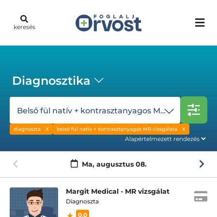
keresés
Diagnosztika
Belső fül natív + kontrasztanyagos MR vizsgálata
diagnoszta
belső fül natív + kontrasztanyagos MR vizsgálata
Ma,
augusztus 08.
Margit Medical - MR vizsgálat
Diagnoszta
0.0