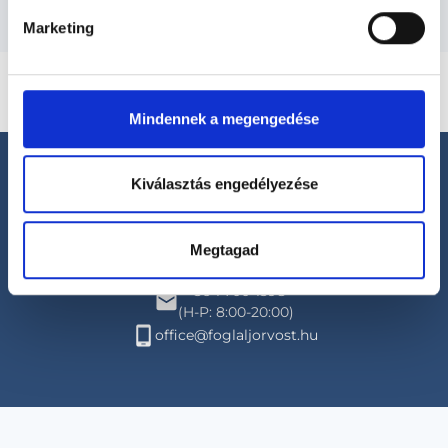
Marketing
Mindennek a megengedése
Kiválasztás engedélyezése
Megtagad
Segíthetünk?
+36 1 700-1398
(H-P: 8:00-20:00)
office@foglaljorvost.hu