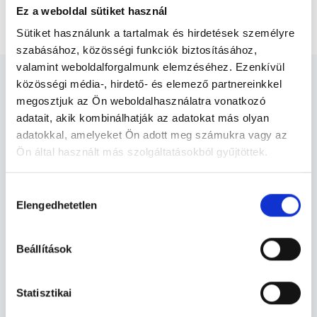
Ez a weboldal sütiket használ
Emlő MR kontrasztanyagos vizsgálat
Sütiket használunk a tartalmak és hirdetések személyre
szabásához, közösségi funkciók biztosításához,
valamint weboldalforgalmunk elemzéséhez. Ezenkívül
közösségi média-, hirdető- és elemező partnereinkkel
megosztjuk az Ön weboldalhasználatra vonatkozó
adatait, akik kombinálhatják az adatokat más olyan
adatokkal, amelyeket Ön adott meg számukra vagy az
Diagnoszta - Diagnosztika
Ön által használt más szolgáltatásokból gyűjtöttek.
Cookie
Hozzájárulás
Diagnosztika TERÜLETHEZ KAPCSOLÓDÓ
szabályzat:
https://foglaljorvost.hu/info/foglaljorvost-
Elengedhetetlen
kiválasztása
SZAKTERÜLETEK
hu-cookie-szabalyzat/
Beállítások
Szolgáltatások
Budapesti és vidéki diagnoszta orvosok
Statisztikai