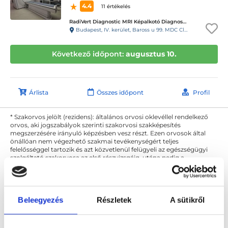
4.4
11 értékelés
RadiVert Diagnostic MRI Képalkotó Diagnosztikai Központ
Budapest, IV. kerület, Baross u 99. MDC Clinic Egészségügyi és Diagnosztikai Center
Következő időpont:
augusztus 10.
Árlista
Összes időpont
Profil
* Szakorvos jelölt (rezidens): általános orvosi oklevéllel rendelkező
orvos, aki jogszabályok szerinti szakorvosi szakképesítés
megszerzésére irányuló képzésben vesz részt. Ezen orvosok által
önállóan nem végezhető szakmai tevékenységért teljes
felelősséggel tartozik és azt közvetlenül felügyeli az egészségügyi
szolgáltató szakorvosa az első részvizsgáig, utána pedig a
szakorvosjelölt önállóan láthat el feladatokat. A foglaljorvost.hu
felelősségét kizárja esetleges névazonosságért bármely szakorvos
és szakorvosjelölt esetén.
Beleegyezés
Részletek
A sütikről
Főoldal
Diagnoszta