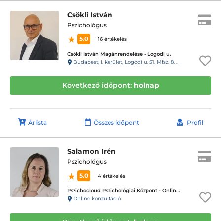
Csökli István
Pszichológus
5.0
16 értékelés
Csökli István Magánrendelése - Logodi u.
Budapest, I. kerület, Logodi u. 51. Mfsz. 8. Kaputelefon: 13
Következő időpont:
holnap
Árlista
Összes időpont
Profil
Salamon Irén
Pszichológus
5.0
4 értékelés
Pszichocloud Pszichológiai Központ - Online ügyfélfogadás
Online konzultáció