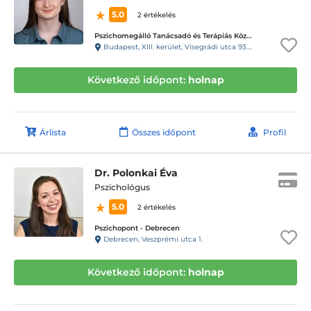
5.0
2 értékelés
Pszichomegálló Tanácsadó és Terápiás Központ - Visegrádi utca
Budapest, XIII. kerület, Visegrádi utca 93.C. fszt3.
Következő időpont:
holnap
Árlista
Összes időpont
Profil
Dr. Polonkai Éva
Pszichológus
5.0
2 értékelés
Pszichopont - Debrecen
Debrecen, Veszprémi utca 1.
Következő időpont:
holnap