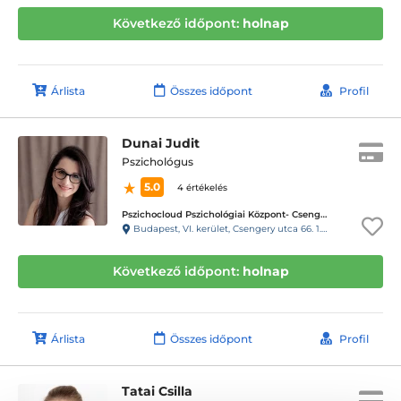
Következő időpont:
holnap
Árlista
Összes időpont
Profil
Dunai Judit
Pszichológus
5.0
4 értékelés
Pszichocloud Pszichológiai Központ- Csengery utca/Oktogon
Budapest, VI. kerület, Csengery utca 66. 1.emelet 13-as ajtó, 19-es kapucsengő
Következő időpont:
holnap
Árlista
Összes időpont
Profil
Tatai Csilla