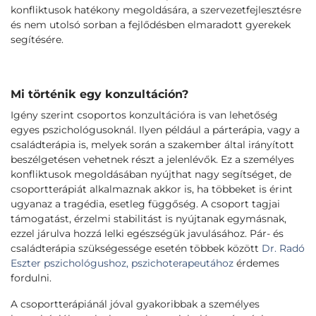
konfliktusok hatékony megoldására, a szervezetfejlesztésre
és nem utolsó sorban a fejlődésben elmaradott gyerekek
segítésére.
Mi történik egy konzultáción?
Igény szerint csoportos konzultációra is van lehetőség
egyes pszichológusoknál. Ilyen például a párterápia, vagy a
családterápia is, melyek során a szakember által irányított
beszélgetésen vehetnek részt a jelenlévők. Ez a személyes
konfliktusok megoldásában nyújthat nagy segítséget, de
csoportterápiát alkalmaznak akkor is, ha többeket is érint
ugyanaz a tragédia, esetleg függőség. A csoport tagjai
támogatást, érzelmi stabilitást is nyújtanak egymásnak,
ezzel járulva hozzá lelki egészségük javulásához. Pár- és
családterápia szükségessége esetén többek között
Dr. Radó
Eszter pszichológushoz, pszichoterapeutához
érdemes
fordulni.
A csoportterápiánál jóval gyakoribbak a személyes