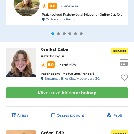
5.0
2 értékelés
Pszichopont - Medve utcai rendelő
Budapest, II. kerület, Medve utca 30.
Szalkai Réka
KIEMELT
Pszichológus
5.0
2 értékelés
Pszichopont - Medve utcai rendelő
Budapest, II. kerület, Medve utca 30.
Következő időpont:
holnap
Árlista
Összes időpont
Profil
Gréczi Edit
KIEMELT