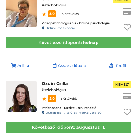
Pszichológus
5.0
13 értékelés
Videopszichologus.hu - Online pszichológia
Online konzultáció
Következő időpont:
holnap
Árlista
Összes időpont
Profil
Ozdin Csilla
KIEMELT
Pszichológus
5.0
2 értékelés
Pszichopont - Medve utcai rendelő
Budapest, II. kerület, Medve utca 30.
Következő időpont:
augusztus 11.