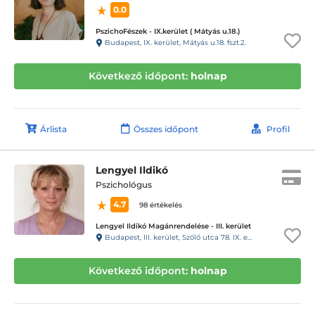
0.0
PszichoFészek - IX.kerület ( Mátyás u.18.)
Budapest, IX. kerület, Mátyás u.18. fszt.2.
Következő időpont:
holnap
Árlista
Összes időpont
Profil
Lengyel Ildikó
Pszichológus
4.7
98 értékelés
Lengyel Ildikó Magánrendelése - III. kerület
Budapest, III. kerület, Szőlő utca 78. IX. emelet 50. szám
Következő időpont:
holnap