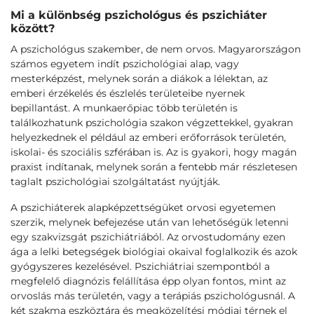
Mi a különbség pszichológus és pszichiáter
között?
A pszichológus szakember, de nem orvos. Magyarországon
számos egyetem indít pszichológiai alap, vagy
mesterképzést, melynek során a diákok a lélektan, az
emberi érzékelés és észlelés területeibe nyernek
bepillantást. A munkaerőpiac több területén is
találkozhatunk pszichológia szakon végzettekkel, gyakran
helyezkednek el például az emberi erőforrások területén,
iskolai- és szociális szférában is. Az is gyakori, hogy magán
praxist indítanak, melynek során a fentebb már részletesen
taglalt pszichológiai szolgáltatást nyújtják.
A pszichiáterek alapképzettségüket orvosi egyetemen
szerzik, melynek befejezése után van lehetőségük letenni
egy szakvizsgát pszichiátriából. Az orvostudomány ezen
ága a lelki betegségek biológiai okaival foglalkozik és azok
gyógyszeres kezelésével. Pszichiátriai szempontból a
megfelelő diagnózis felállítása épp olyan fontos, mint az
orvoslás más területén, vagy a terápiás pszichológusnál. A
két szakma eszköztára és megközelítési módjai térnek el