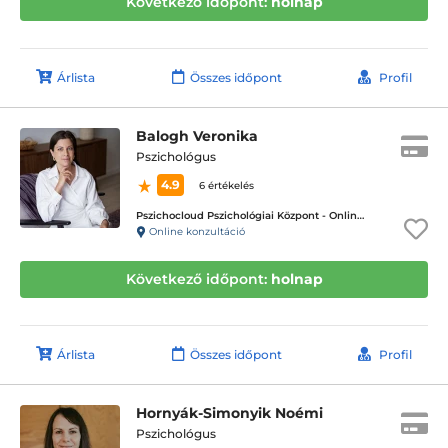
Következő időpont:
holnap
Árlista
Összes időpont
Profil
Balogh Veronika
Pszichológus
4.9
6 értékelés
Pszichocloud Pszichológiai Központ - Online ügyfélfogadás
Online konzultáció
Következő időpont:
holnap
Árlista
Összes időpont
Profil
Hornyák-Simonyik Noémi
Pszichológus