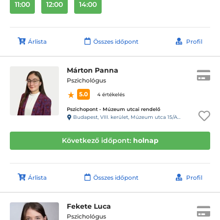
11:00
12:00
14:00
Árlista
Összes időpont
Profil
Márton Panna
Pszichológus
5.0
4 értékelés
Pszichopont - Múzeum utcai rendelő
Budapest, VIII. kerület, Múzeum utca 15/A. Fsz/1. ajtó (11-es kapucsengő)
Következő időpont:
holnap
Árlista
Összes időpont
Profil
Fekete Luca
Pszichológus