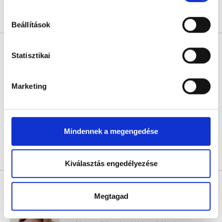
hu-cookie-szabalyzat/
Árlista
Összes időpont
Profil
Beállítások
Szöllősi Dóra
Statisztikai
Pszichológus
5.0
3 értékelés
Marketing
Pszichopont - Múzeum utcai rendelő
Budapest, VIII. kerület, Múzeum utca 15/A. Fsz/1. ajtó (11-es kapucsengő)
Következő időpont:
holnap
Mindennek a megengedése
Árlista
Összes időpont
Profil
Kiválasztás engedélyezése
Traxler Dóra
Pszichológus
Megtagad
5.0
2 értékelés