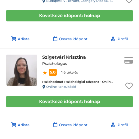
Budapest, VI. kerület, Csengery utca 66. 1.emelet 13-as ajtó, 19-es kapucsengő
Következő időpont:
holnap
Árlista
Összes időpont
Profil
Szigetvári Krisztina
Pszichológus
5.0
1 értékelés
Pszichocloud Pszichológiai Központ - Online ügyfélfogadás
Online konzultáció
Következő időpont:
holnap
Árlista
Összes időpont
Profil