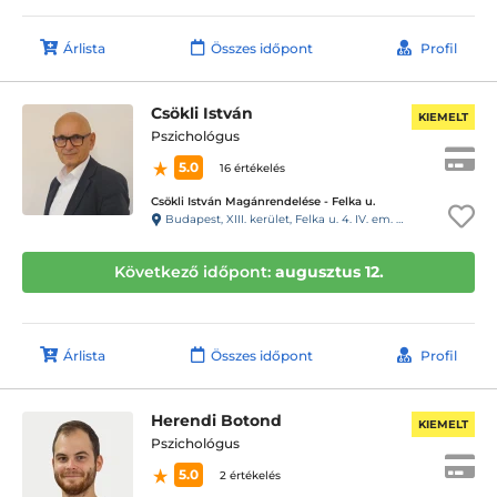
Árlista
Összes időpont
Profil
Csökli István
KIEMELT
Pszichológus
5.0
16 értékelés
Csökli István Magánrendelése - Felka u.
Budapest, XIII. kerület, Felka u. 4. IV. em. kaputelefon: 43
Következő időpont:
augusztus 12.
Árlista
Összes időpont
Profil
Herendi Botond
KIEMELT
Pszichológus
5.0
2 értékelés