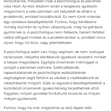
konzultációk, melyeken csak a pszichológus és páciense
vesz részt. Az első alkalom során a terapeuta igyekszik
megismerni a vele szemben ülő helyzetét és átlátni a
problémáit, amikkel hozzáfordult. Ez nem tűnik másnak
egy szokásos beszélgetésnél. Fontos, hogy kérdéseire
mindig őszintén és nyíltan válaszoljunk, még ha gátlások
gyötörnek is. A pszichológus nem ítélkezik, hanem feltétel
nélkül elfogad minket és a problémáinkat is, amikből nincs
olyan, hogy túl kicsi, vagy jelentéktelen.
A pszichológus azért van, hogy segítsen, de nem osztogat
tanácsokat. Helyette kérdéseivel igyekszik rávezetni minket
a helyes megoldásra. Egyfajta önismereti tréninggel is
szolgál a páciensei számára. Szaktudásának,
tapasztalatainak és pszichológiai eszköztárának
segítségével segít feltárni az okokat a viselkedésünk és
választásaink mögött. Ezek az egyszerű beszélgetésektől a
különböző önismereti gyakorlatokig terjedhetnek attól
függően, milyen gonddal fordultunk hozzá és az milyen
mélyen gyökerezik.
Fontos, hogy ha már megtettük az első lépést lelki