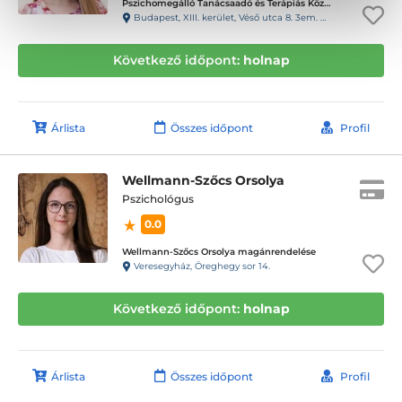
Pszichomegálló Tanácsaadó és Terápiás Központ - Vizafogó központ
Budapest, XIII. kerület, Véső utca 8. 3em. 6. (98kapucsengő)
Következő időpont:
holnap
Árlista
Összes időpont
Profil
Wellmann-Szőcs Orsolya
Pszichológus
0.0
Wellmann-Szőcs Orsolya magánrendelése
Veresegyház, Öreghegy sor 14.
Következő időpont:
holnap
Árlista
Összes időpont
Profil