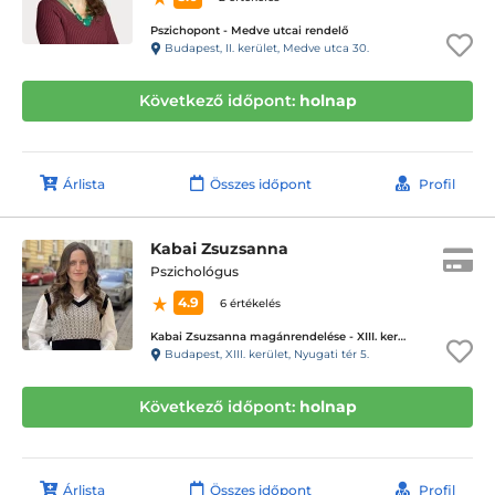
Pszichopont - Medve utcai rendelő
Budapest, II. kerület, Medve utca 30.
Következő időpont:
holnap
Árlista
Összes időpont
Profil
Kabai Zsuzsanna
Pszichológus
4.9
6 értékelés
Kabai Zsuzsanna magánrendelése - XIII. kerület
Budapest, XIII. kerület, Nyugati tér 5.
Következő időpont:
holnap
Árlista
Összes időpont
Profil