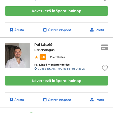
Következő időpont:
holnap
Árlista
Összes időpont
Profil
Pál László
Pszichológus
5.0
15 értékelés
Pál László magánrendelése
Budapest, XIII. kerület, Hajdú utca 27
Következő időpont:
holnap
Árlista
Összes időpont
Profil