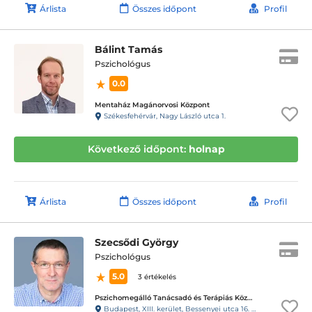
Árlista
Összes időpont
Profil
Bálint Tamás
Pszichológus
0.0
Mentaház Magánorvosi Központ
Székesfehérvár, Nagy László utca 1.
Következő időpont:
holnap
Árlista
Összes időpont
Profil
Szecsődi György
Pszichológus
5.0
3 értékelés
Pszichomegálló Tanácsadó és Terápiás Központ - Cézár Ház
Budapest, XIII. kerület, Bessenyei utca 16. 1em-. 7. Cézár Ház