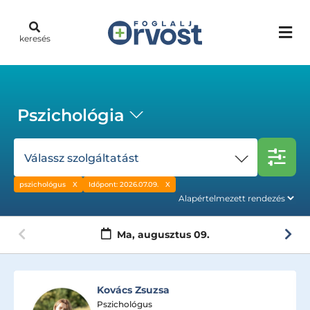
keresés
Pszichológia
Válassz szolgáltatást
pszichológus
Időpont: 2026.07.09.
Ma,
augusztus 09.
Herendi Botond
Pszichológus