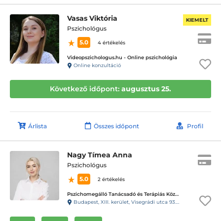
Vasas Viktória
KIEMELT
Pszichológus
5.0
4 értékelés
Videopszichologus.hu - Online pszichológia
Online konzultáció
Következő időpont:
augusztus 25.
Árlista
Összes időpont
Profil
Nagy Tímea Anna
Pszichológus
5.0
2 értékelés
Pszichomegálló Tanácsadó és Terápiás Központ - Visegrádi utca
Budapest, XIII. kerület, Visegrádi utca 93.C. fszt3.