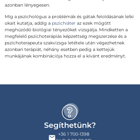
azonban lényegesen.
Míg a pszichológus a problémák és gátak feloldásának lelki
okait kutatja, addig a
pszichiáter
az ezek mögött
meghúzódó biológiai tényezőket vizsgálja. Mindketten a
megfelelő pszichoterápiás képzettség megszerzése és a
pszichoterapeuta szakvizsga letétele után végezhetnek
azonban terápiát, néhány esetben pedig a kettejük
munkájának kombinációja hozza el a kívánt eredményt.
Segíthetünk?
+36 1 700-1398