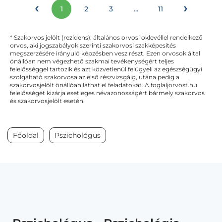
‹
›
1
2
3
...
11
* Szakorvos jelölt (rezidens): általános orvosi oklevéllel rendelkező
orvos, aki jogszabályok szerinti szakorvosi szakképesítés
megszerzésére irányuló képzésben vesz részt. Ezen orvosok által
önállóan nem végezhető szakmai tevékenységért teljes
felelősséggel tartozik és azt közvetlenül felügyeli az egészségügyi
szolgáltató szakorvosa az első részvizsgáig, utána pedig a
szakorvosjelölt önállóan láthat el feladatokat. A foglaljorvost.hu
felelősségét kizárja esetleges névazonosságért bármely szakorvos
és szakorvosjelölt esetén.
Főoldal
Pszichológus