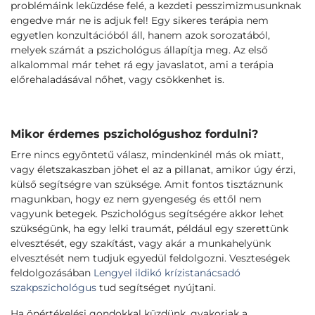
problémáink leküzdése felé, a kezdeti pesszimizmusunknak
engedve már ne is adjuk fel! Egy sikeres terápia nem
egyetlen konzultációból áll, hanem azok sorozatából,
melyek számát a pszichológus állapítja meg. Az első
alkalommal már tehet rá egy javaslatot, ami a terápia
előrehaladásával nőhet, vagy csökkenhet is.
Mikor érdemes pszichológushoz fordulni?
Erre nincs egyöntetű válasz, mindenkinél más ok miatt,
vagy életszakaszban jöhet el az a pillanat, amikor úgy érzi,
külső segítségre van szüksége. Amit fontos tisztáznunk
magunkban, hogy ez nem gyengeség és ettől nem
vagyunk betegek. Pszichológus segítségére akkor lehet
szükségünk, ha egy lelki traumát, például egy szerettünk
elvesztését, egy szakítást, vagy akár a munkahelyünk
elvesztését nem tudjuk egyedül feldolgozni. Veszteségek
feldolgozásában
Lengyel ildikó krízistanácsadó
szakpszichológus
tud segítséget nyújtani.
Ha önértékelési gondokkal küzdünk, gyakoriak a