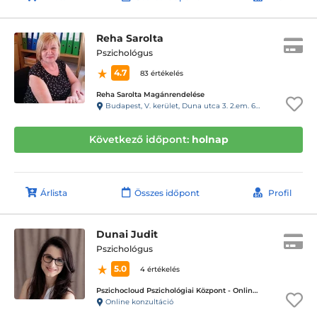
Reha Sarolta
Pszichológus
4.7
83 értékelés
Reha Sarolta Magánrendelése
Budapest, V. kerület, Duna utca 3. 2.em. 6.a. 29-es kapucsengő
Következő időpont:
holnap
Árlista
Összes időpont
Profil
Dunai Judit
Pszichológus
5.0
4 értékelés
Pszichocloud Pszichológiai Központ - Online ügyfélfogadás
Online konzultáció