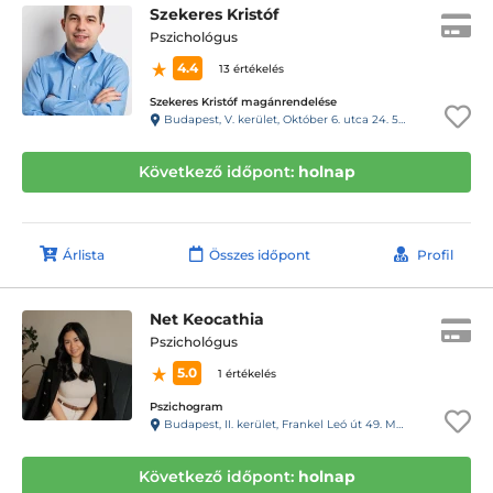
Szekeres Kristóf
Pszichológus
4.4
13 értékelés
Szekeres Kristóf magánrendelése
Budapest, V. kerület, Október 6. utca 24. 54-es kapucsengő
Következő időpont:
holnap
Árlista
Összes időpont
Profil
Net Keocathia
Pszichológus
5.0
1 értékelés
Pszichogram
Budapest, II. kerület, Frankel Leó út 49. Magasföldszint 1., csengő: 4.
Következő időpont:
holnap