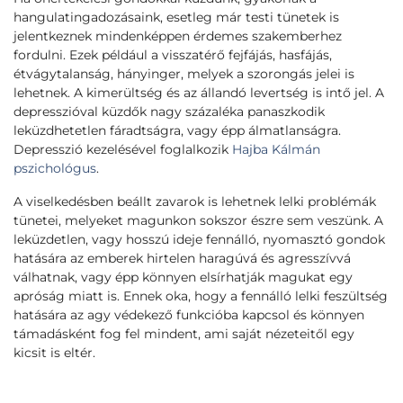
hangulatingadozásaink, esetleg már testi tünetek is
jelentkeznek mindenképpen érdemes szakemberhez
fordulni. Ezek például a visszatérő fejfájás, hasfájás,
étvágytalanság, hányinger, melyek a szorongás jelei is
lehetnek. A kimerültség és az állandó levertség is intő jel. A
depresszióval küzdők nagy százaléka panaszkodik
leküzdhetetlen fáradtságra, vagy épp álmatlanságra.
Depresszió kezelésével foglalkozik
Hajba Kálmán
pszichológus
.
A viselkedésben beállt zavarok is lehetnek lelki problémák
tünetei, melyeket magunkon sokszor észre sem veszünk. A
leküzdetlen, vagy hosszú ideje fennálló, nyomasztó gondok
hatására az emberek hirtelen haragúvá és agresszívvá
válhatnak, vagy épp könnyen elsírhatják magukat egy
apróság miatt is. Ennek oka, hogy a fennálló lelki feszültség
hatására az agy védekező funkcióba kapcsol és könnyen
támadásként fog fel mindent, ami saját nézeteitől egy
kicsit is eltér.