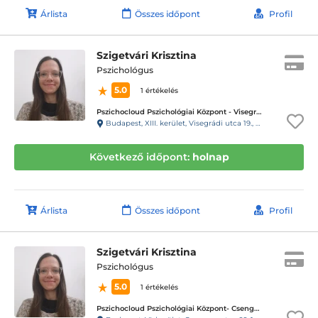
Árlista
Összes időpont
Profil
Szigetvári Krisztina
Pszichológus
5.0
1 értékelés
Pszichocloud Pszichológiai Központ - Visegrádi utca / Nyugati
Budapest, XIII. kerület, Visegrádi utca 19., 1. emelet 5. ajtó, 22-es kapucsengő
Következő időpont:
holnap
Árlista
Összes időpont
Profil
Szigetvári Krisztina
Pszichológus
5.0
1 értékelés
Pszichocloud Pszichológiai Központ- Csengery utca/Oktogon