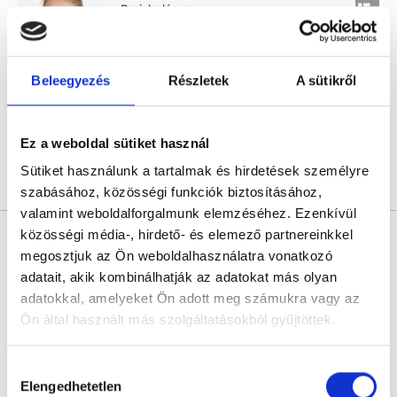
Pszichológus
3.2
2 értékelés
Pszichofészek VI. kerület (Eötvös utca 24.)
Budapest, VI. kerület, Eötvös u. 24. fszt.1
Beleegyezés
Részletek
A sütikről
Következő időpont:
holnap
Ez a weboldal sütiket használ
Sütiket használunk a tartalmak és hirdetések személyre
Árlista
Összes időpont
Profil
szabásához, közösségi funkciók biztosításához,
valamint weboldalforgalmunk elemzéséhez. Ezenkívül
közösségi média-, hirdető- és elemező partnereinkkel
Kovács Balázs
Pszichológus
megosztjuk az Ön weboldalhasználatra vonatkozó
adatait, akik kombinálhatják az adatokat más olyan
0.0
adatokkal, amelyeket Ön adott meg számukra vagy az
Evergreen Pszichológiai Műhely
Ön által használt más szolgáltatásokból gyűjtöttek.
Budapest, I. kerület, Toldy Ferenc utca 44/a, 6-os kapucsengő
Következő időpont:
holnap
Cookie
Hozzájárulás
szabályzat:
https://foglaljorvost.hu/info/foglaljorvost-
Elengedhetetlen
kiválasztása