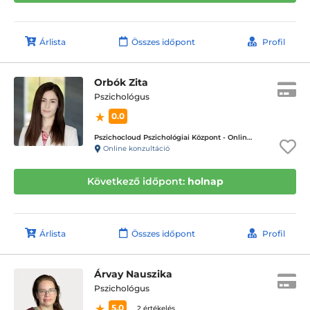
Árlista
Összes időpont
Profil
Orbók Zita
Pszichológus
0.0
Pszichocloud Pszichológiai Központ - Online ügyfélfogadás
Online konzultáció
Következő időpont:
holnap
Árlista
Összes időpont
Profil
Árvay Nauszika
Pszichológus
5.0
2 értékelés