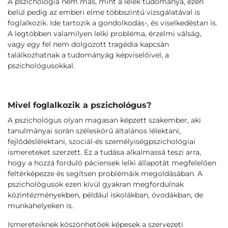
A pszichológia nem más, mint a lélek tudománya, ezen
belül pedig az emberi elme többszintű vizsgálatával is
foglalkozik. Ide tartozik a gondolkodás-, és viselkedéstan is.
A legtöbben valamilyen lelki probléma, érzelmi válság,
vagy egy fel nem dolgozott tragédia kapcsán
találkozhatnak a tudományág képviselőivel, a
pszichológusokkal.
Mivel foglalkozik a pszichológus?
A pszichológus olyan magasan képzett szakember, aki
tanulmányai során széleskörű általános lélektani,
fejlődéslélektani, szociál-és személyiségpszichológiai
ismereteket szerzett. Ez a tudása alkalmassá teszi arra,
hogy a hozzá forduló páciensek lelki állapotát megfelelően
feltérképezze és segítsen problémáik megoldásában. A
pszichológusok ezen kívül gyakran megfordulnak
közintézményekben, például iskolákban, óvodákban, de
munkahelyeken is.
Ismereteiknek köszönhetőek képesek a szervezeti