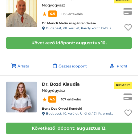
Nőgyógyász
4.9
1135 értékelés
Dr. Mericli Metin magánrendelése
Budapest, VII. kerület, Károly körút 13-15. 2.em.12.
Következő időpont:
augusztus 10.
Árlista
Összes időpont
Profil
Dr. Bozó Klaudia
KIEMELT
Nőgyógyász
4.5
107 értékelés
Bona Dea Orvosi Rendelő
Budapest, IX. kerület, Üllői út 121. IV. emelet 12. Kaputelefon: 157
Következő időpont:
augusztus 13.