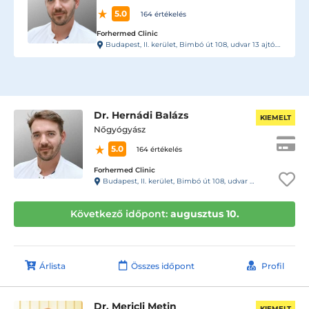
5.0
164 értékelés
Forhermed Clinic
Budapest, II. kerület, Bimbó út 108, udvar 13 ajtó. Kaputelefon 13- Rendelő
Dr. Hernádi Balázs
KIEMELT
Nőgyógyász
5.0
164 értékelés
Forhermed Clinic
Budapest, II. kerület, Bimbó út 108, udvar 13 ajtó. Kaputelefon 13- Rendelő
Következő időpont:
augusztus 10.
Árlista
Összes időpont
Profil
Dr. Mericli Metin
KIEMELT