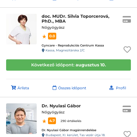
doc. MUDr. Silvia Toporcerová,
PhD., MBA
Nőgyógyász
0.0
Gyncare - Reprodukciós Centrum Kassa
Kassa, Magnezitárska 2/C
Következő időpont:
augusztus 10.
Árlista
Összes időpont
Profil
Dr. Nyulasi Gábor
Nőgyógyász
4.7
290 értékelés
Dr. Nyulasi Gábor magánrendelése
Budapest, XI. kerület, Tas vezér útja 18.