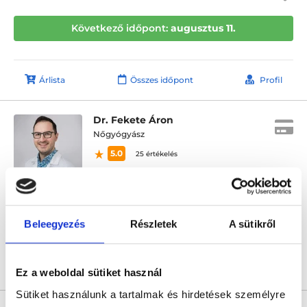
Következő időpont:
augusztus 11.
Árlista
Összes időpont
Profil
Dr. Fekete Áron
Nőgyógyász
5.0
25 értékelés
L33 Medical Corvin
Budapest, VIII. kerület, Práter utca 6-8.
Következő időpont:
augusztus 11.
Beleegyezés
Részletek
A sütikről
Árlista
Összes időpont
Profil
Ez a weboldal sütiket használ
Sütiket használunk a tartalmak és hirdetések személyre