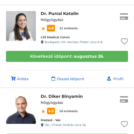
Dr. Purcsi Katalin
Nőgyógyász
4.8
52 értékelés
L33 Medical Corvin
Budapest, VIII. kerület, Práter utca 6-8.
Következő időpont:
augusztus 26.
Árlista
Összes időpont
Profil
Dr. Diker Binyamin
Nőgyógyász
4.9
58 értékelés
Medaid - Vác
Vác, Cházár András utca 1/a