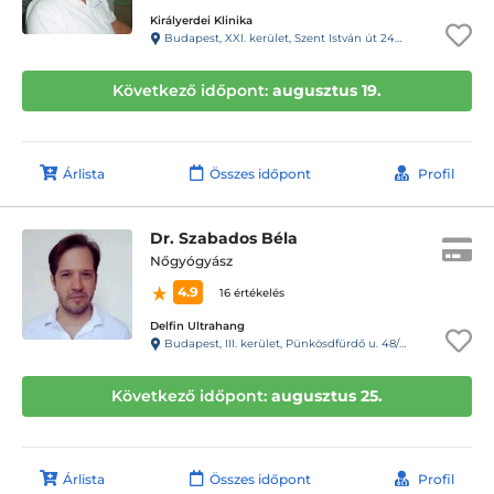
Királyerdei Klinika
Budapest, XXI. kerület, Szent István út 248-250.
Következő időpont:
augusztus 19.
Árlista
Összes időpont
Profil
Dr. Szabados Béla
Nőgyógyász
4.9
16 értékelés
Delfin Ultrahang
Budapest, III. kerület, Pünkösdfürdő u. 48/B
Következő időpont:
augusztus 25.
Árlista
Összes időpont
Profil