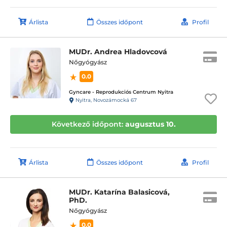
Árlista
Összes időpont
Profil
MUDr. Andrea Hladovcová
Nőgyógyász
0.0
Gyncare - Reprodukciós Centrum Nyitra
Nyitra, Novozámocká 67
Következő időpont:
augusztus 10.
Árlista
Összes időpont
Profil
MUDr. Katarína Balasicová,
PhD.
Nőgyógyász
0.0