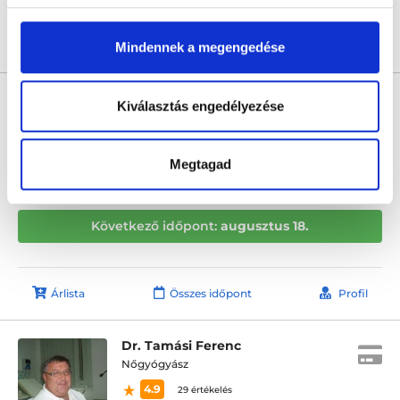
Árlista
Összes időpont
Profil
Mindennek a megengedése
Dr. Lőrincz Anita
Kiválasztás engedélyezése
Nőgyógyász
5.0
20 értékelés
Megtagad
L33 Medical - Budaörs
Budaörs, Szabadság u 48. (bejárat a Kárpát u. 1. felől)
Következő időpont:
augusztus 18.
Árlista
Összes időpont
Profil
Dr. Tamási Ferenc
Nőgyógyász
4.9
29 értékelés