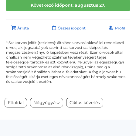
Következő időpont:
augusztus 27.
Árlista
Összes időpont
Profil
* Szakorvos jelölt (rezidens): általános orvosi oklevéllel rendelkező
orvos, aki jogszabályok szerinti szakorvosi szakképesítés
megszerzésére irányuló képzésben vesz részt. Ezen orvosok által
önállóan nem végezhető szakmai tevékenységért teljes
felelősséggel tartozik és azt közvetlenül felügyeli az egészségügyi
szolgáltató szakorvosa az első részvizsgáig, utána pedig a
szakorvosjelölt önállóan láthat el feladatokat. A foglaljorvost.hu
felelősségét kizárja esetleges névazonosságért bármely szakorvos
és szakorvosjelölt esetén.
Főoldal
Nőgyógyász
Ciklus követés