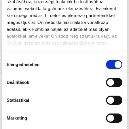
Dr. Orendt Jácint
szabásához, közösségi funkciók biztosításához,
Nőgyógyász
valamint weboldalforgalmunk elemzéséhez. Ezenkívül
közösségi média-, hirdető- és elemező partnereinkkel
4.9
635 értékelés
megosztjuk az Ön weboldalhasználatra vonatkozó
Dr. Orendt Jácint Szülészet-Nőgyógyászat
Siófok, Fő utca 174-176 , Átrium Üzletház I. emelet
adatait, akik kombinálhatják az adatokat más olyan
adatokkal, amelyeket Ön adott meg számukra vagy az
Következő időpont:
augusztus 12.
Ön által használt más szolgáltatásokból gyűjtöttek.
Cookie
Hozzájárulás
szabályzat:
https://foglaljorvost.hu/info/foglaljorvost-
Árlista
Összes időpont
Profil
Elengedhetetlen
kiválasztása
hu-cookie-szabalyzat/
Dr. Fedina Laura
Beállítások
Nőgyógyász
4.9
226 értékelés
Statisztikai
Dr. Fedina Laura magánrendelése
Budapest, VII. kerület, Rákóczi út 26. földszint 2/a, kapucsengő: 5
Marketing
Következő időpont:
augusztus 13.