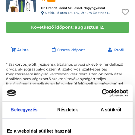
Dr. Orendt Jácint Szülészet-Nőgyógyászat
Siófok, Fő utca 174-176 , Átrium Üzletház I. emelet
Következő időpont:
augusztus 12.
Árlista
Összes időpont
Profil
* Szakorvos jelölt (rezidens): általános orvosi oklevéllel rendelkező
orvos, aki jogszabályok szerinti szakorvosi szakképesítés
megszerzésére irányuló képzésben vesz részt. Ezen orvosok által
önállóan nem végezhető szakmai tevékenységért teljes
felelősséggel tartozik és azt közvetlenül felügyeli az egészségügyi
szolgáltató szakorvosa az első részvizsgáig, utána pedig a
szakorvosjelölt önállóan láthat el feladatokat. A foglaljorvost.hu
felelősségét kizárja esetleges névazonosságért bármely szakorvos
és szakorvosjelölt esetén.
Beleegyezés
Részletek
A sütikről
Főoldal
Nőgyógyász
Partnerszűrés
Ez a weboldal sütiket használ