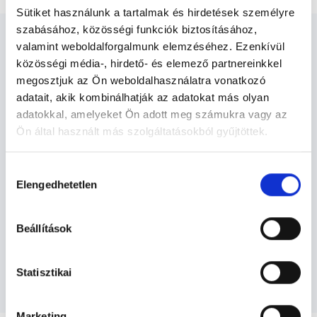
Sütiket használunk a tartalmak és hirdetések személyre
szabásához, közösségi funkciók biztosításához,
valamint weboldalforgalmunk elemzéséhez. Ezenkívül
közösségi média-, hirdető- és elemező partnereinkkel
megosztjuk az Ön weboldalhasználatra vonatkozó
Nőgyógyász - Nőgyógyászat
adatait, akik kombinálhatják az adatokat más olyan
adatokkal, amelyeket Ön adott meg számukra vagy az
Ön által használt más szolgáltatásokból gyűjtöttek.
Nőgyógyászat TERÜLETHEZ KAPCSOLÓDÓ
Cookie
SZAKTERÜLETEK
Hozzájárulás
szabályzat:
https://foglaljorvost.hu/info/foglaljorvost-
Elengedhetetlen
kiválasztása
hu-cookie-szabalyzat/
Szolgáltatások
Beállítások
Budapesti és vidéki nőgyógyász orvosok
Statisztikai
Marketing