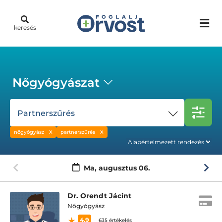
keresés
Nőgyógyászat
Partnerszűrés
nőgyógyász
partnerszűrés
Ma,
augusztus 06.
Dr. Orendt Jácint
Nőgyógyász
4.9
635 értékelés