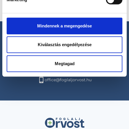
Mindennek a megengedése
Kiválasztás engedélyezése
Segíthetünk?
Megtagad
+36 1 700-1398
(H-P: 8:00-20:00)
office@foglaljorvost.hu