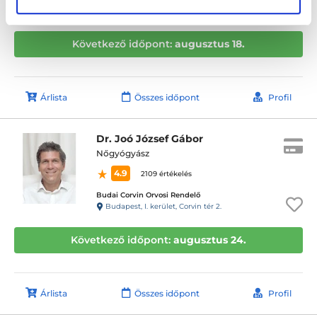
Budapest, VII. kerület, Nefelejcs utca 18.
Következő időpont:
augusztus 18.
Árlista
Összes időpont
Profil
Dr. Joó József Gábor
Nőgyógyász
4.9
2109 értékelés
Budai Corvin Orvosi Rendelő
Budapest, I. kerület, Corvin tér 2.
Következő időpont:
augusztus 24.
Árlista
Összes időpont
Profil