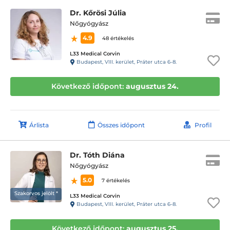
Dr. Kőrösi Júlia
Nőgyógyász
4.9
48 értékelés
L33 Medical Corvin
Budapest, VIII. kerület, Práter utca 6-8.
Következő időpont:
augusztus 24.
Árlista
Összes időpont
Profil
Dr. Tóth Diána
Nőgyógyász
5.0
7 értékelés
Szakorvos jelölt *
L33 Medical Corvin
Budapest, VIII. kerület, Práter utca 6-8.
Következő időpont:
augusztus 25.