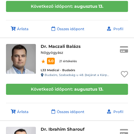
Következő időpont:
augusztus 13.
Árlista
Összes időpont
Profil
Dr. Maczali Balázs
Nőgyógyász
5.0
21 értékelés
L33 Medical - Budaörs
Budaörs, Szabadság u 48. (bejárat a Kárpát u. 1. felől)
Következő időpont:
augusztus 13.
Árlista
Összes időpont
Profil
Dr. Ibrahim Sharouf