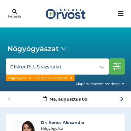
keresés
Nőgyógyászat
CINtecPLUS vizsgálat
nőgyógyász
cINtecPLUS vizsgálat
Ma,
augusztus 09.
Dr. Kencs Alexandra
Nőgyógyász