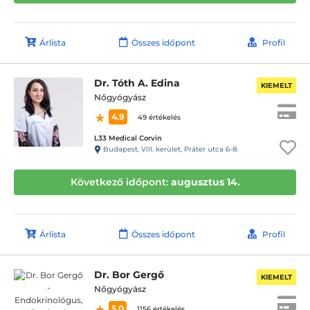
Árlista
Összes időpont
Profil
Dr. Tóth A. Edina
KIEMELT
Nőgyógyász
4.9
49 értékelés
L33 Medical Corvin
Budapest, VIII. kerület, Práter utca 6-8.
Következő időpont:
augusztus 14.
Árlista
Összes időpont
Profil
Dr. Bor Gergő
KIEMELT
Nőgyógyász
5.0
1156 értékelés