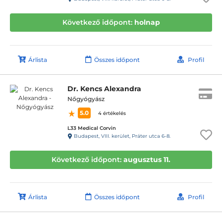
Következő időpont:
holnap
Árlista
Összes időpont
Profil
Dr. Kencs Alexandra
Nőgyógyász
5.0
4 értékelés
L33 Medical Corvin
Budapest, VIII. kerület, Práter utca 6-8.
Következő időpont:
augusztus 11.
Árlista
Összes időpont
Profil