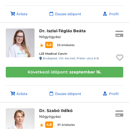
Árlista
Összes időpont
Profil
Dr. Iszlai-Téglás Beáta
Nőgyógyász
5.0
59 értékelés
L33 Medical Corvin
Budapest, VIII. kerület, Práter utca 6-8.
Következő időpont:
szeptember 16.
Árlista
Összes időpont
Profil
Dr. Szabó Ildikó
Nőgyógyász
4.8
97 értékelés