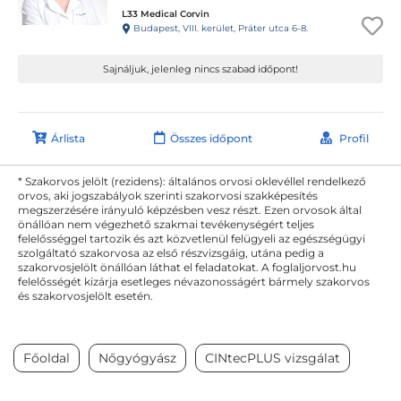
L33 Medical Corvin
Budapest, VIII. kerület, Práter utca 6-8.
Sajnáljuk, jelenleg nincs szabad időpont!
Árlista
Összes időpont
Profil
* Szakorvos jelölt (rezidens): általános orvosi oklevéllel rendelkező
orvos, aki jogszabályok szerinti szakorvosi szakképesítés
megszerzésére irányuló képzésben vesz részt. Ezen orvosok által
önállóan nem végezhető szakmai tevékenységért teljes
felelősséggel tartozik és azt közvetlenül felügyeli az egészségügyi
szolgáltató szakorvosa az első részvizsgáig, utána pedig a
szakorvosjelölt önállóan láthat el feladatokat. A foglaljorvost.hu
felelősségét kizárja esetleges névazonosságért bármely szakorvos
és szakorvosjelölt esetén.
Főoldal
Nőgyógyász
CINtecPLUS vizsgálat