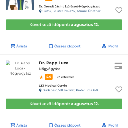
Dr. Orendt Jácint Szülészet-Nőgyógyászat
Siófok, Fő utca 174-176 , Átrium Üzletház I. emelet
Következő időpont:
augusztus 12.
Árlista
Összes időpont
Profil
Dr. Papp Luca
Nőgyógyász
4.9
73 értékelés
L33 Medical Corvin
Budapest, VIII. kerület, Práter utca 6-8.
Következő időpont:
augusztus 12.
Árlista
Összes időpont
Profil