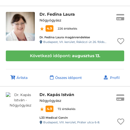
Dr. Fedina Laura
Nőgyógyász
4.9
226 értékelés
Dr. Fedina Laura magánrendelése
Budapest, VII. kerület, Rákóczi út 26. földszint 2/a, kapucsengő: 5
Következő időpont:
augusztus 13.
Árlista
Összes időpont
Profil
Dr. Kapás István
Nőgyógyász
4.9
72 értékelés
L33 Medical Corvin
Budapest, VIII. kerület, Práter utca 6-8.