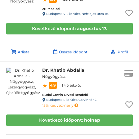
2B Medical
Budapest, VII. kerület, Nefelejcs utca 18.
Következő időpont:
augusztus 17.
Árlista
Összes időpont
Profil
Dr. Khatib Abdalla
Nőgyógyász
4.9
34 értékelés
Budai Corvin Orvosi Rendelő
Budapest, I. kerület, Corvin tér 2.
15% kedvezmény
Következő időpont:
holnap