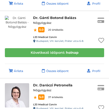
Árlista
Összes időpont
Profil
Dr. Gánti Botond Balázs
Nőgyógyász
5.0
20 értékelés
L33 Medical Corvin
Budapest, VIII. kerület, Práter utca 6-8.
Következő időpont:
holnap
Árlista
Összes időpont
Profil
Dr. Daróczi Petronella
Nőgyógyász
5.0
37 értékelés
L33 Medical Corvin
Budapest, VIII. kerület, Práter utca 6-8.