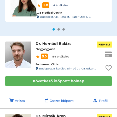
5.0
4 értékelés
L33 Medical Corvin
Budapest, VIII. kerület, Práter utca 6-8.
Dr. Hernádi Balázs
KIEMELT
Nőgyógyász
5.0
164 értékelés
Forhermed Clinic
Budapest, II. kerület, Bimbó út 108, udvar 13 ajtó. Kaputelefon 13- Rendelő
Következő időpont:
holnap
Árlista
Összes időpont
Profil
Dr. Mizsák Áron
KIEMELT