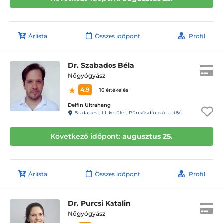
Árlista
Összes időpont
Profil
Dr. Szabados Béla
Nőgyógyász
4.9
16 értékelés
Delfin Ultrahang
Budapest, III. kerület, Pünkösdfürdő u. 48/B
Következő időpont:
augusztus 25.
Árlista
Összes időpont
Profil
Dr. Purcsi Katalin
Nőgyógyász