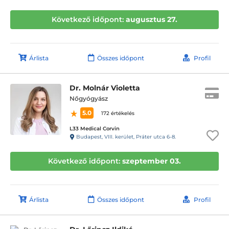
Következő időpont:
augusztus 27.
Árlista
Összes időpont
Profil
Dr. Molnár Violetta
Nőgyógyász
5.0
172 értékelés
L33 Medical Corvin
Budapest, VIII. kerület, Práter utca 6-8.
Következő időpont:
szeptember 03.
Árlista
Összes időpont
Profil