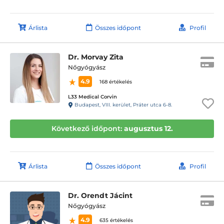
Árlista
Összes időpont
Profil
Dr. Morvay Zita
Nőgyógyász
4.9
168 értékelés
L33 Medical Corvin
Budapest, VIII. kerület, Práter utca 6-8.
Következő időpont:
augusztus 12.
Árlista
Összes időpont
Profil
Dr. Orendt Jácint
Nőgyógyász
4.9
635 értékelés