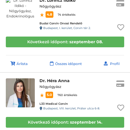
Dr. Lőrincz Ildikó
Nőgyógyász
4.8
74 értékelés
Budai Corvin Orvosi Rendelő
Budapest, I. kerület, Corvin tér 2.
Következő időpont:
szeptember 08.
Árlista
Összes időpont
Profil
Dr. Héra Anna
Nőgyógyász
5.0
760 értékelés
L33 Medical Corvin
Budapest, VIII. kerület, Práter utca 6-8.
Következő időpont:
szeptember 14.