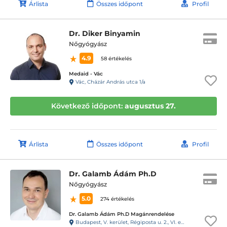
Árlista
Összes időpont
Profil
Dr. Diker Binyamin
Nőgyógyász
4.9
58 értékelés
Medaid - Vác
Vác, Cházár András utca 1/a
Következő időpont:
augusztus 27.
Árlista
Összes időpont
Profil
Dr. Galamb Ádám Ph.D
Nőgyógyász
5.0
274 értékelés
Dr. Galamb Ádám Ph.D Magánrendelése
Budapest, V. kerület, Régiposta u. 2., VI. emelet, 59. ajtó, 61-es kapucsengő