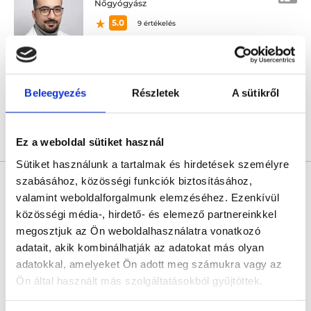
Nőgyógyász
5.0
9 értékelés
L33 Medical Corvin
Budapest, VIII. kerület, Práter utca 6-8.
Következő időpont:
augusztus 14.
Beleegyezés
Részletek
A sütikről
Árlista
Összes időpont
Profil
Ez a weboldal sütiket használ
Sütiket használunk a tartalmak és hirdetések személyre
szabásához, közösségi funkciók biztosításához,
Dr. Udvardi Réka
Nőgyógyász
valamint weboldalforgalmunk elemzéséhez. Ezenkívül
közösségi média-, hirdető- és elemező partnereinkkel
4.9
49 értékelés
megosztjuk az Ön weboldalhasználatra vonatkozó
L33 Medical Corvin
adatait, akik kombinálhatják az adatokat más olyan
Budapest, VIII. kerület, Práter utca 6-8.
adatokkal, amelyeket Ön adott meg számukra vagy az
Következő időpont:
augusztus 14.
Ön által használt más szolgáltatásokból gyűjtöttek.