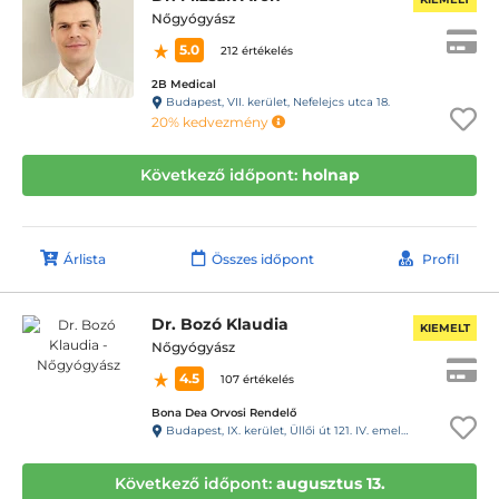
Nőgyógyász
5.0
212 értékelés
2B Medical
Budapest, VII. kerület, Nefelejcs utca 18.
20% kedvezmény
Következő időpont:
holnap
Árlista
Összes időpont
Profil
Dr. Bozó Klaudia
KIEMELT
Nőgyógyász
4.5
107 értékelés
Bona Dea Orvosi Rendelő
Budapest, IX. kerület, Üllői út 121. IV. emelet 12. Kaputelefon: 157
Következő időpont:
augusztus 13.