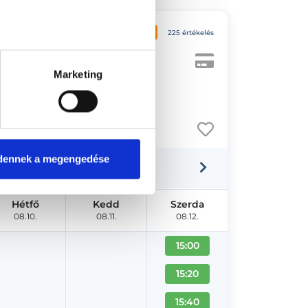
4.9
225 értékelés
Marketing
dennek a megengedése
Hétfő
Kedd
Szerda
08.10.
08.11.
08.12.
15:00
15:20
15:40