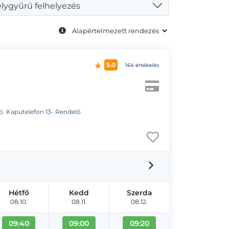
lygyűrű felhelyezés
5.0
164 értékelés
tó. Kaputelefon 13- Rendelő
Hétfő
Kedd
Szerda
08.10.
08.11.
08.12.
09:40
09:00
09:20