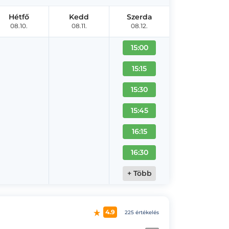
Hétfő
Kedd
Szerda
08.10.
08.11.
08.12.
15:00
15:15
15:30
15:45
16:15
16:30
+ Több
4.9
225 értékelés