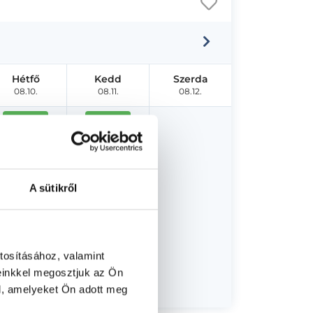
Hétfő
Kedd
Szerda
08.10.
08.11.
08.12.
15:00
14:20
15:20
15:00
15:40
15:20
A sütikről
16:00
15:40
16:20
16:20
tosításához, valamint
16:40
16:40
einkkel megosztjuk az Ön
l, amelyeket Ön adott meg
+ Több
+ Több