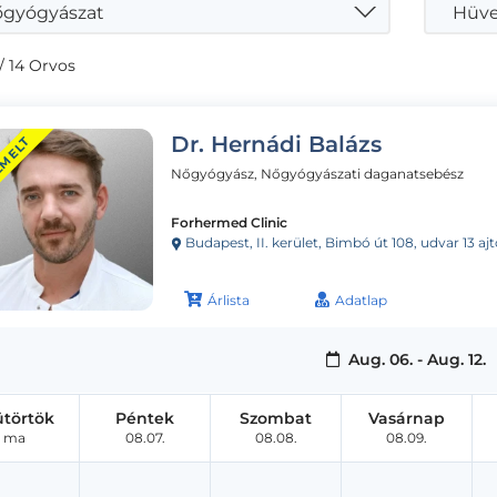
gyógyászat
Hüve
/ 14 Orvos
Dr. Hernádi Balázs
EMELT
Nőgyógyász, Nőgyógyászati daganatsebész
Forhermed Clinic
Budapest, II. kerület, Bimbó út 108, udvar 13 aj
Árlista
Adatlap
Aug. 06. - Aug. 12.
ütörtök
Péntek
Szombat
Vasárnap
ma
08.07.
08.08.
08.09.