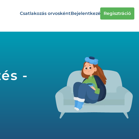
Csatlakozás orvosként
Bejelentkezés
Regisztráció
és -