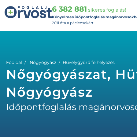
6 382 881
sikeres foglalás!
Kényelmes időpontfoglalás magánorvosokh
2011 óta a páciensekért
Főoldal
Nőgyógyász
Hüvelygyűrű felhelyezés
Nőgyógyászat, Hüv
Nőgyógyász
Időpontfoglalás magánorvos