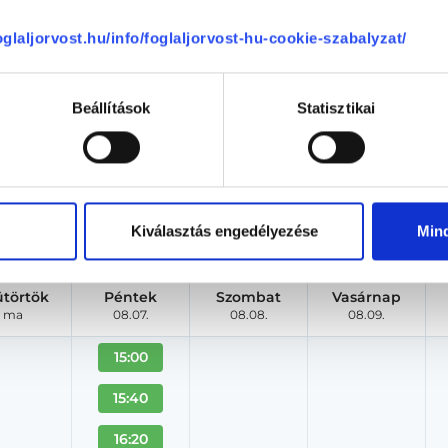
foglaljorvost.hu/info/foglaljorvost-hu-cookie-szabalyzat/
Dr. Fedina Laura
Nőgyógyász
Beállítások
Statisztikai
Oktogon Medical Center
Budapest, VI. kerület, Andrássy út 46 1/9
Árlista
Adatlap
Kiválasztás engedélyezése
Min
Aug. 06. - Aug. 12.
ütörtök
Péntek
Szombat
Vasárnap
ma
08.07.
08.08.
08.09.
15:00
15:40
16:20