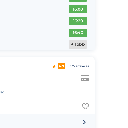
16:00
16:20
16:40
+ Több
4.9
635 értékelés
let