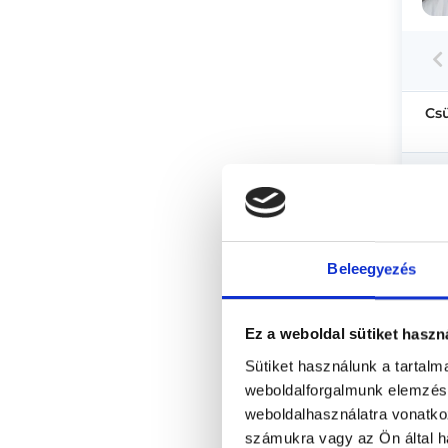
Cs
Beleegyezés
Ez a weboldal sütiket haszn
Sütiket használunk a tartal
weboldalforgalmunk elemzésé
weboldalhasználatra vonatko
számukra vagy az Ön által ha