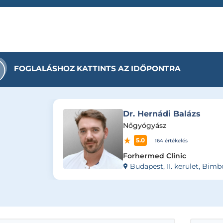
FOGLALÁSHOZ KATTINTS AZ IDŐPONTRA
Dr. Hernádi Balázs
Nőgyógyász
5.0
164 értékelés
Forhermed Clinic
Budapest, II. kerület, Bimbó út 108, udvar