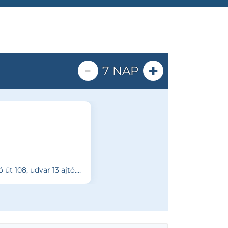
-
+
7 NAP
 13 ajtó. Kaputelefon 13- Rendelő