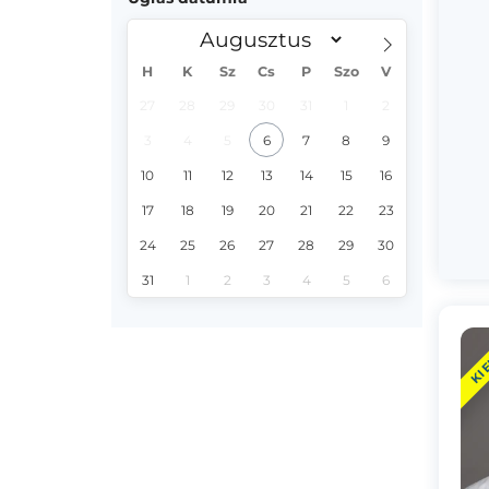
H
K
Sz
Cs
P
Szo
V
27
28
29
30
31
1
2
3
4
5
6
7
8
9
10
11
12
13
14
15
16
17
18
19
20
21
22
23
24
25
26
27
28
29
30
31
1
2
3
4
5
6
KI