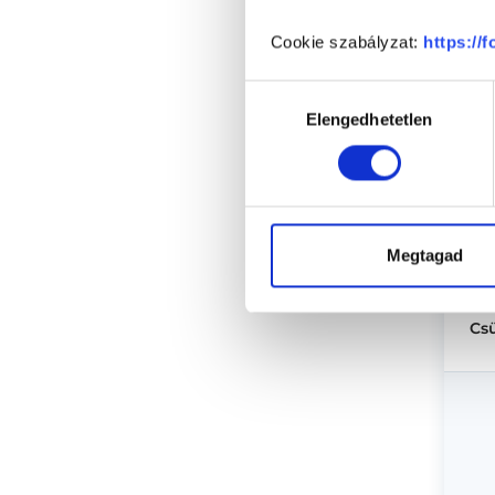
Cookie szabályzat:
https://
Hozzájárulás
Elengedhetetlen
kiválasztása
Megtagad
Cs