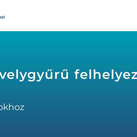
oz!
elygyűrű felhelyez
okhoz