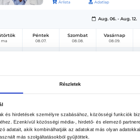
Árlista
Adatlap
Aug. 06. - Aug. 12.
ütörtök
Péntek
Szombat
Vasárnap
ma
08.07.
08.08.
08.09.
Részletek
ál
mak és hirdetések személyre szabásához, közösségi funkciók biz
hez. Ezenkívül közösségi média-, hirdető- és elemező partner
zó adatait, akik kombinálhatják az adatokat más olyan adatokka
sznált más szolgáltatásokból gyűjtöttek.