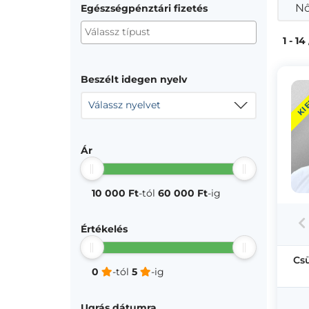
Nő
Egészségpénztári fizetés
1 - 14
Beszélt idegen nyelv
KI
Válassz nyelvet
Ár
10 000 Ft
-tól
60 000 Ft
-ig
Értékelés
Cs
0
-tól
5
-ig
Ugrás dátumra