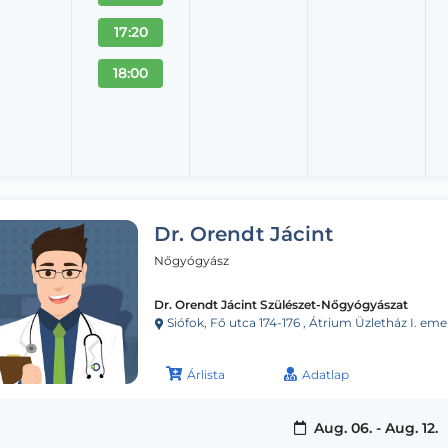
17:20
18:00
Dr. Orendt Jácint
Nőgyógyász
Dr. Orendt Jácint Szülészet-Nőgyógyászat
Siófok, Fő utca 174-176 , Átrium Üzletház I. eme
Árlista
Adatlap
Aug. 06. - Aug. 12.