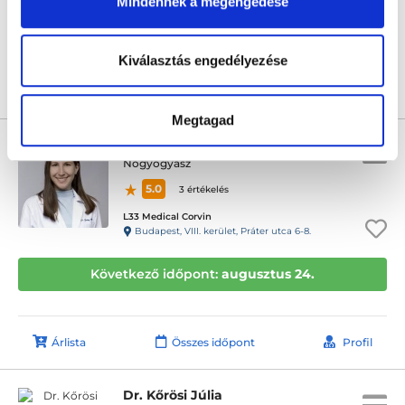
Mindennek a megengedése
Következő időpont:
augusztus 24.
Kiválasztás engedélyezése
Árlista
Összes időpont
Profil
Megtagad
Dr. Balog Adrienn
Nőgyógyász
5.0
3 értékelés
L33 Medical Corvin
Budapest, VIII. kerület, Práter utca 6-8.
Következő időpont:
augusztus 24.
Árlista
Összes időpont
Profil
Dr. Kőrösi Júlia