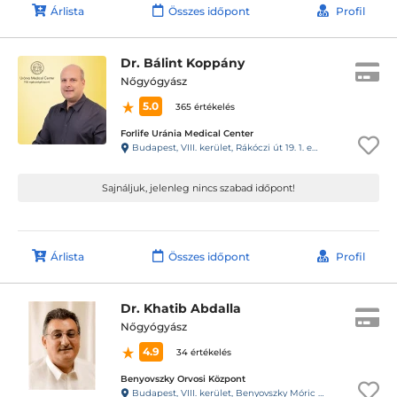
Árlista
Összes időpont
Profil
Dr. Bálint Koppány
Nőgyógyász
5.0
365 értékelés
Forlife Uránia Medical Center
Budapest, VIII. kerület, Rákóczi út 19. 1. emelet 9. 88-as kapucsengő
Sajnáljuk, jelenleg nincs szabad időpont!
Árlista
Összes időpont
Profil
Dr. Khatib Abdalla
Nőgyógyász
4.9
34 értékelés
Benyovszky Orvosi Központ
Budapest, VIII. kerület, Benyovszky Móric utca 10.