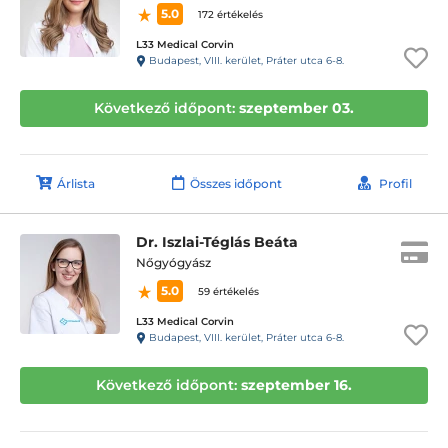
5.0
172 értékelés
L33 Medical Corvin
Budapest, VIII. kerület, Práter utca 6-8.
Következő időpont:
szeptember 03.
Árlista
Összes időpont
Profil
Dr. Iszlai-Téglás Beáta
Nőgyógyász
5.0
59 értékelés
L33 Medical Corvin
Budapest, VIII. kerület, Práter utca 6-8.
Következő időpont:
szeptember 16.