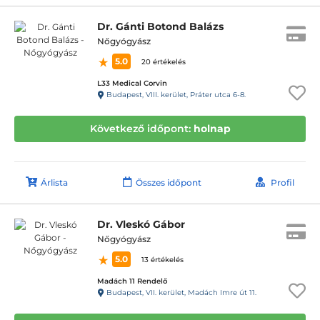
Dr. Gánti Botond Balázs
Nőgyógyász
5.0
20 értékelés
L33 Medical Corvin
Budapest, VIII. kerület, Práter utca 6-8.
Következő időpont:
holnap
Árlista
Összes időpont
Profil
Dr. Vleskó Gábor
Nőgyógyász
5.0
13 értékelés
Madách 11 Rendelő
Budapest, VII. kerület, Madách Imre út 11.