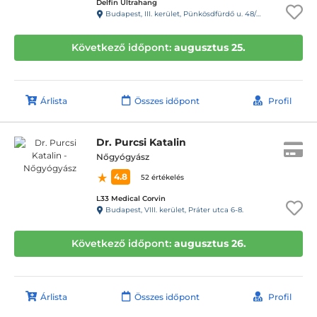
Delfin Ultrahang
Budapest, III. kerület, Pünkösdfürdő u. 48/B
Következő időpont:
augusztus 25.
Árlista
Összes időpont
Profil
Dr. Purcsi Katalin
Nőgyógyász
4.8
52 értékelés
L33 Medical Corvin
Budapest, VIII. kerület, Práter utca 6-8.
Következő időpont:
augusztus 26.
Árlista
Összes időpont
Profil