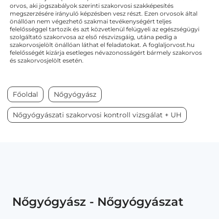
orvos, aki jogszabályok szerinti szakorvosi szakképesítés
megszerzésére irányuló képzésben vesz részt. Ezen orvosok által
önállóan nem végezhető szakmai tevékenységért teljes
felelősséggel tartozik és azt közvetlenül felügyeli az egészségügyi
szolgáltató szakorvosa az első részvizsgáig, utána pedig a
szakorvosjelölt önállóan láthat el feladatokat. A foglaljorvost.hu
felelősségét kizárja esetleges névazonosságért bármely szakorvos
és szakorvosjelölt esetén.
Főoldal
Nőgyógyász
Nőgyógyászati szakorvosi kontroll vizsgálat + UH
Nőgyógyász - Nőgyógyászat