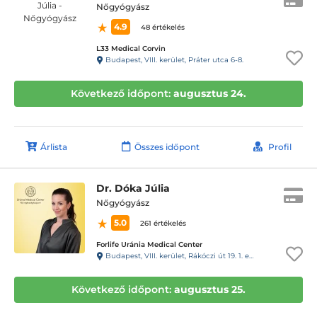
Nőgyógyász
4.9
48 értékelés
L33 Medical Corvin
Budapest, VIII. kerület, Práter utca 6-8.
Következő időpont:
augusztus 24.
Árlista
Összes időpont
Profil
Dr. Dóka Júlia
Nőgyógyász
5.0
261 értékelés
Forlife Uránia Medical Center
Budapest, VIII. kerület, Rákóczi út 19. 1. emelet 9. 88-as kapucsengő
Következő időpont:
augusztus 25.