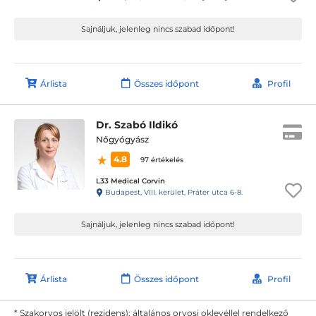
Sajnáljuk, jelenleg nincs szabad időpont!
Árlista
Összes időpont
Profil
Dr. Szabó Ildikó
Nőgyógyász
4.8
97 értékelés
L33 Medical Corvin
Budapest, VIII. kerület, Práter utca 6-8.
Sajnáljuk, jelenleg nincs szabad időpont!
Árlista
Összes időpont
Profil
* Szakorvos jelölt (rezidens): általános orvosi oklevéllel rendelkező