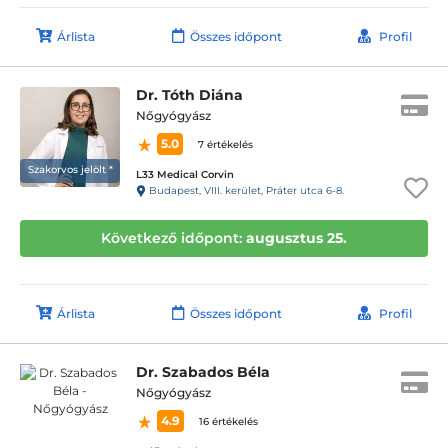
Árlista
Összes időpont
Profil
Dr. Tóth Diána
Nőgyógyász
5.0
7 értékelés
Szakorvos jelölt *
L33 Medical Corvin
Budapest, VIII. kerület, Práter utca 6-8.
Következő időpont:
augusztus 25.
Árlista
Összes időpont
Profil
Dr. Szabados Béla
Nőgyógyász
4.9
16 értékelés