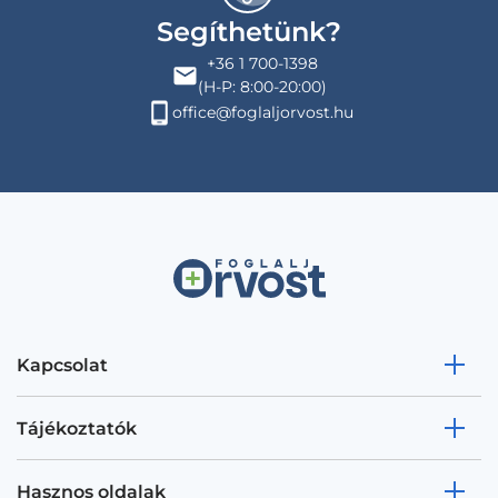
Segíthetünk?
+36 1 700-1398
(H-P: 8:00-20:00)
office@foglaljorvost.hu
Kapcsolat
Tájékoztatók
Hasznos oldalak