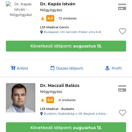
Dr. Kapás István
Nőgyógyász
4.9
72 értékelés
L33 Medical Corvin
Budapest, VIII. kerület, Práter utca 6-8.
Következő időpont:
augusztus 13.
Árlista
Összes időpont
Profil
Dr. Maczali Balázs
Nőgyógyász
5.0
21 értékelés
L33 Medical - Budaörs
Budaörs, Szabadság u 48. (bejárat a Kárpát u. 1. felől)
Következő időpont:
augusztus 13.