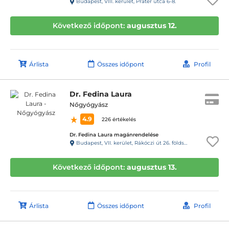
Budapest, VIII. kerület, Práter utca 6-8.
Következő időpont:
augusztus 12.
Árlista
Összes időpont
Profil
Dr. Fedina Laura
Nőgyógyász
4.9
226 értékelés
Dr. Fedina Laura magánrendelése
Budapest, VII. kerület, Rákóczi út 26. földszint 2/a, kapucsengő: 5
Következő időpont:
augusztus 13.
Árlista
Összes időpont
Profil