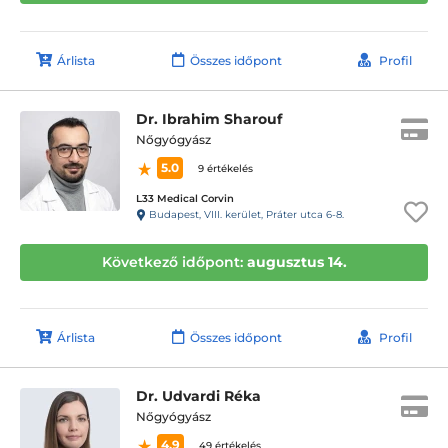
Árlista
Összes időpont
Profil
Dr. Ibrahim Sharouf
Nőgyógyász
5.0
9 értékelés
L33 Medical Corvin
Budapest, VIII. kerület, Práter utca 6-8.
Következő időpont:
augusztus 14.
Árlista
Összes időpont
Profil
Dr. Udvardi Réka
Nőgyógyász
4.9
49 értékelés