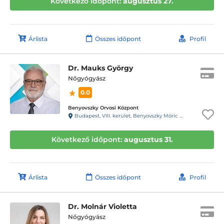
Következő időpont:
augusztus 27.
Árlista
Összes időpont
Profil
Dr. Mauks György
Nőgyógyász
0.0
Benyovszky Orvosi Központ
Budapest, VIII. kerület, Benyovszky Móric utca 10.
Következő időpont:
augusztus 31.
Árlista
Összes időpont
Profil
Dr. Molnár Violetta
Nőgyógyász