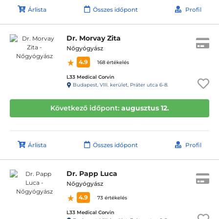
Árlista
Összes időpont
Profil
Dr. Morvay Zita
Nőgyógyász
4.9
168 értékelés
L33 Medical Corvin
Budapest, VIII. kerület, Práter utca 6-8.
Következő időpont:
augusztus 12.
Árlista
Összes időpont
Profil
Dr. Papp Luca
Nőgyógyász
4.9
73 értékelés
L33 Medical Corvin