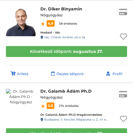
Dr. Diker Binyamin
Nőgyógyász
4.9
58 értékelés
Medaid - Vác
Vác, Cházár András utca 1/a
Következő időpont:
augusztus 27.
Árlista
Összes időpont
Profil
Dr. Galamb Ádám Ph.D
Nőgyógyász
5.0
274 értékelés
Dr. Galamb Ádám Ph.D Magánrendelése
Budapest, V. kerület, Régiposta u. 2., VI. emelet, 59. ajtó, 61-es kapucsengő