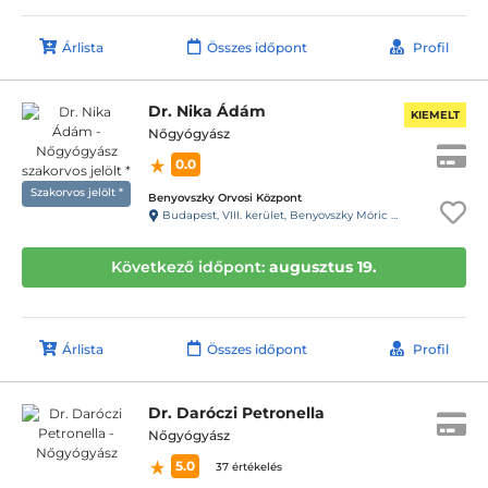
Árlista
Összes időpont
Profil
Dr. Nika Ádám
KIEMELT
Nőgyógyász
0.0
Szakorvos jelölt *
Benyovszky Orvosi Központ
Budapest, VIII. kerület, Benyovszky Móric utca 10.
Következő időpont:
augusztus 19.
Árlista
Összes időpont
Profil
Dr. Daróczi Petronella
Nőgyógyász
5.0
37 értékelés