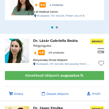
5.0
9 értékelés
L33 Medical Corvin
Budapest, VIII. kerület, Práter utca 6-8.
Dr. Lázár Gabriella Beáta
KIEMELT
Nőgyógyász
4.9
215 értékelés
Benyovszky Orvosi Központ
Budapest, VIII. kerület, Benyovszky Móric utca 10.
Következő időpont:
augusztus 11.
Árlista
Összes időpont
Profil
Dr. Jáger Emőke
KIEMELT