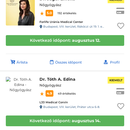
Nőgyógyász
5.0
192 értékelés
Forlife Uránia Medical Center
Budapest, VIII. kerület, Rákóczi út 19. 1. emelet 9. 88-as kapucsengő
Következő időpont:
augusztus 12.
Árlista
Összes időpont
Profil
Dr. Tóth A. Edina
KIEMELT
Nőgyógyász
4.9
49 értékelés
L33 Medical Corvin
Budapest, VIII. kerület, Práter utca 6-8.
Következő időpont:
augusztus 14.