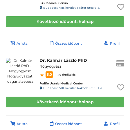
L33 Medical Corvin
Budapest, VIII. kerület, Práter utca 6-8.
Következő időpont:
holnap
Árlista
Összes időpont
Profil
Dr. Kalmár László PhD
Nőgyógyász
5.0
49 értékelés
Forlife Uránia Medical Center
Budapest, VIII. kerület, Rákóczi út 19. 1. emelet 9. 88-as kapucsengő
Következő időpont:
holnap
Árlista
Összes időpont
Profil