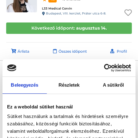
L33 Medical Corvin
Budapest, VIII. kerület, Práter utca 6-8.
Következő időpont:
augusztus 14.
Árlista
Összes időpont
Profil
Dr. Sikovanyecz János
Nőgyógyász
5.0
Beleegyezés
Részletek
A sütikről
126 értékelés
Forlife Uránia Medical Center
Budapest, VIII. kerület, Rákóczi út 19. 1. emelet 9. 88-as kapucsengő
Ez a weboldal sütiket használ
Következő időpont:
augusztus 18.
Sütiket használunk a tartalmak és hirdetések személyre
szabásához, közösségi funkciók biztosításához,
valamint weboldalforgalmunk elemzéséhez. Ezenkívül
Árlista
Összes időpont
Profil