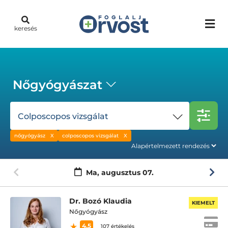
keresés
Nőgyógyászat
Colposcopos vizsgálat
nőgyógyász
colposcopos vizsgálat
Ma,
augusztus 07.
Dr. Bozó Klaudia
KIEMELT
Nőgyógyász
4.5
107 értékelés