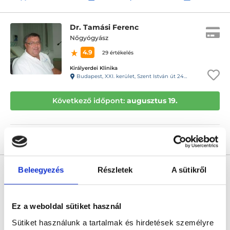
Dr. Tamási Ferenc
Nőgyógyász
4.9
29 értékelés
Királyerdei Klinika
Budapest, XXI. kerület, Szent István út 248-250.
Következő időpont:
augusztus 19.
Árlista
Összes időpont
Profil
Dr. Diker Binyamin
Beleegyezés
Részletek
A sütikről
Nőgyógyász
4.9
58 értékelés
Ez a weboldal sütiket használ
Medaid - Vác
Vác, Cházár András utca 1/a
Sütiket használunk a tartalmak és hirdetések személyre