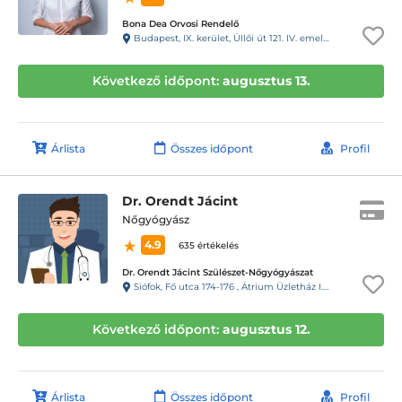
Bona Dea Orvosi Rendelő
Budapest, IX. kerület, Üllői út 121. IV. emelet 12. Kaputelefon: 157
Következő időpont:
augusztus 13.
Árlista
Összes időpont
Profil
Dr. Orendt Jácint
Nőgyógyász
4.9
635 értékelés
Dr. Orendt Jácint Szülészet-Nőgyógyászat
Siófok, Fő utca 174-176 , Átrium Üzletház I. emelet
Következő időpont:
augusztus 12.
Árlista
Összes időpont
Profil