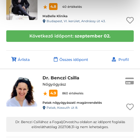
4.8
40 értékelés
MaBelle Klinika
Budapest, VI. kerület, Andrássy út 43.
Következő időpont:
szeptember 02.
Árlista
Összes időpont
Profil
Dr. Benczi Csilla
Nőgyógyász
4.9
860 értékelés
Patak nőgyógyászati magánrendelés
Patak, Kossuth út 8.
Dr. Benczi Csillához a FogaljOrvost.hu oldalon az időpont foglalás
előreláthatólag 2027.08.31-ig nem lehetséges.