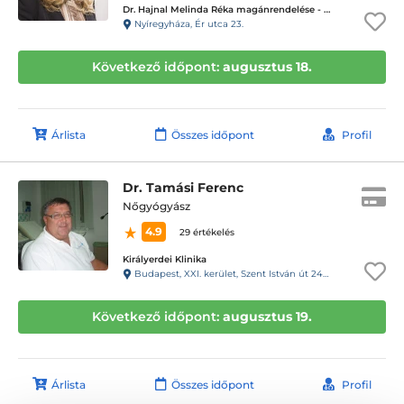
Dr. Hajnal Melinda Réka magánrendelése - Nyíregyháza
Nyíregyháza, Ér utca 23.
Következő időpont:
augusztus 18.
Árlista
Összes időpont
Profil
Dr. Tamási Ferenc
Nőgyógyász
4.9
29 értékelés
Királyerdei Klinika
Budapest, XXI. kerület, Szent István út 248-250.
Következő időpont:
augusztus 19.
Árlista
Összes időpont
Profil