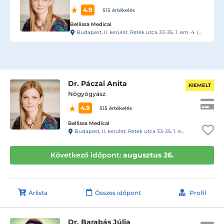
4.9
515 értékelés
Bellissa Medical
Budapest, II. kerület, Retek utca 33-35. 1. em. 4. (kapucsengő: 17)
Dr. Páczai Anita
KIEMELT
Nőgyógyász
4.9
515 értékelés
Bellissa Medical
Budapest, II. kerület, Retek utca 33-35. 1. em. 4. (kapucsengő: 17)
Következő időpont:
augusztus 26.
Árlista
Összes időpont
Profil
Dr. Barabás Júlia