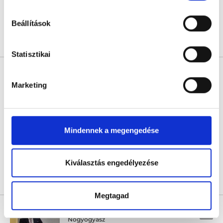
hu-cookie-szabalyzat/
Következő időpont:
augusztus 27.
Beállítások
Árlista
Összes időpont
Profil
Statisztikai
Dr. Babay Lilla
Nőgyógyász
Marketing
5.0
2 értékelés
MaBelle Klinika
Budapest, VI. kerület, Andrássy út 43.
Mindennek a megengedése
Következő időpont:
augusztus 29.
Kiválasztás engedélyezése
Árlista
Összes időpont
Profil
Megtagad
Dr. Szuromi András
Nőgyógyász