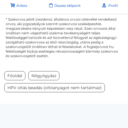
Árlista
Összes időpont
Profil
* Szakorvos jelölt (rezidens): általános orvosi oklevéllel rendelkező
orvos, aki jogszabályok szerinti szakorvosi szakképesítés
megszerzésére irányuló képzésben vesz részt. Ezen orvosok által
önállóan nem végezhető szakmai tevékenységért teljes
felelősséggel tartozik és azt közvetlenül felügyeli az egészségügyi
szolgáltató szakorvosa az első részvizsgáig, utána pedig a
szakorvosjelölt önállóan láthat el feladatokat. A foglaljorvost.hu
felelősségét kizárja esetleges névazonosságért bármely szakorvos
és szakorvosjelölt esetén.
Főoldal
Nőgyógyász
HPV oltás beadás (oltóanyagot nem tartalmaz)