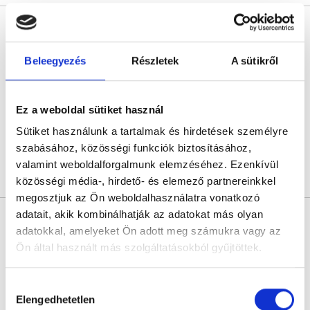
Dr. Kosztik Ivett Diána
Nőgyógyász
5.0
Beleegyezés
Részletek
A sütikről
5 értékelés
Szakorvos jelölt *
Vitalis Medical - Életpárti* szülészet-nőgyógyászati magánrendelő
Gyömrő, Táncsics utca 108.
Ez a weboldal sütiket használ
Következő időpont:
augusztus 26.
Sütiket használunk a tartalmak és hirdetések személyre
szabásához, közösségi funkciók biztosításához,
valamint weboldalforgalmunk elemzéséhez. Ezenkívül
Árlista
Összes időpont
Profil
közösségi média-, hirdető- és elemező partnereinkkel
megosztjuk az Ön weboldalhasználatra vonatkozó
adatait, akik kombinálhatják az adatokat más olyan
Dr. Diker Binyamin
adatokkal, amelyeket Ön adott meg számukra vagy az
Nőgyógyász
Ön által használt más szolgáltatásokból gyűjtöttek.
4.9
58 értékelés
Medaid - Vác
Cookie
Vác, Cházár András utca 1/a
Hozzájárulás
szabályzat:
https://foglaljorvost.hu/info/foglaljorvost-
Elengedhetetlen
kiválasztása