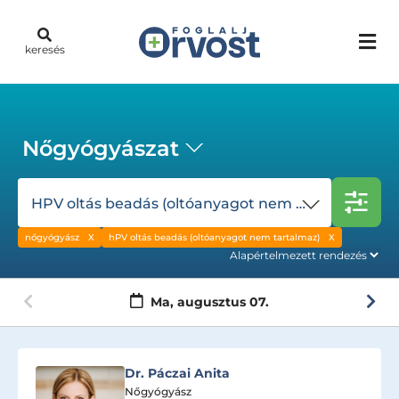
keresés
Nőgyógyászat
HPV oltás beadás (oltóanyagot nem tartalmaz)
nőgyógyász
hPV oltás beadás (oltóanyagot nem tartalmaz)
Ma,
augusztus 07.
Dr. Páczai Anita
Nőgyógyász