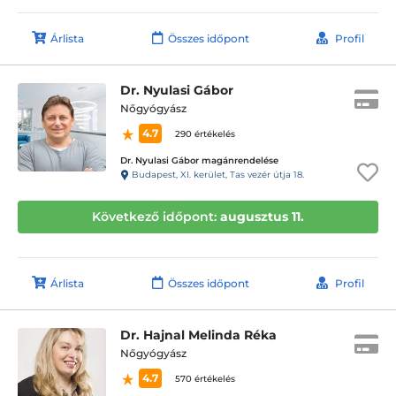
Árlista
Összes időpont
Profil
Dr. Nyulasi Gábor
Nőgyógyász
4.7
290 értékelés
Dr. Nyulasi Gábor magánrendelése
Budapest, XI. kerület, Tas vezér útja 18.
Következő időpont:
augusztus 11.
Árlista
Összes időpont
Profil
Dr. Hajnal Melinda Réka
Nőgyógyász
4.7
570 értékelés