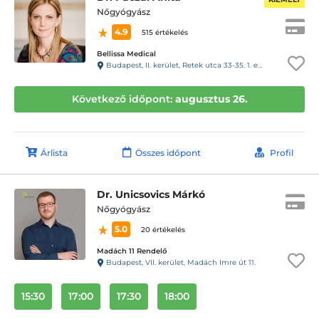
Nőgyógyász
4.9
515 értékelés
Bellissa Medical
Budapest, II. kerület, Retek utca 33-35. 1. em. 4. (kapucsengő: 17)
Következő időpont:
augusztus 26.
Árlista
Összes időpont
Profil
Dr. Unicsovics Márkó
Nőgyógyász
5.0
20 értékelés
Madách 11 Rendelő
Budapest, VII. kerület, Madách Imre út 11.
15:30
17:00
17:30
18:00