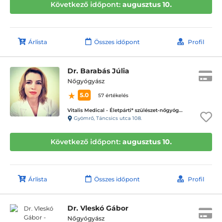
Következő időpont:
augusztus 10.
Árlista
Összes időpont
Profil
Dr. Barabás Júlia
Nőgyógyász
5.0
57 értékelés
Vitalis Medical - Életpárti* szülészet-nőgyógyászati magánrendelő
Gyömrő, Táncsics utca 108.
Következő időpont:
augusztus 10.
Árlista
Összes időpont
Profil
Dr. Vleskó Gábor
Nőgyógyász