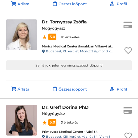
Árlista
Összes időpont
Profil
Dr. Tornyossy Zsófia
Nőgyógyász
5.0
10 értékelés
Móricz Medical Center (korábban Villányi úti Magán Fül-Orr-Gégészet)
Budapest, XI. kerület, Móricz Zsigmond körtér 2 1-Emelet 2
Sajnáljuk, jelenleg nincs szabad időpont!
Árlista
Összes időpont
Profil
Dr. Greff Dorina PhD
Nőgyógyász
5.0
3 értékelés
Primavera Medical Center - Váci 34
Budapest, XIII. kerület, Váci út 34 IV em 3