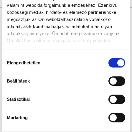
valamint weboldalforgalmunk elemzéséhez. Ezenkívül
közösségi média-, hirdető- és elemező partnereinkkel
Dr. Keszthelyi Márton PhD
megosztjuk az Ön weboldalhasználatra vonatkozó
Nőgyógyász
adatait, akik kombinálhatják az adatokat más olyan
5.0
2 értékelés
adatokkal, amelyeket Ön adott meg számukra vagy az
Primavera Medical Center - Oktogon
Ön által használt más szolgáltatásokból gyűjtöttek.
Budapest, VI. kerület, Teréz körút 23. 3 em. 11. ajtó
Cookie
Hozzájárulás
Következő időpont:
augusztus 25.
szabályzat:
https://foglaljorvost.hu/info/foglaljorvost-
Elengedhetetlen
kiválasztása
hu-cookie-szabalyzat/
Árlista
Összes időpont
Profil
Beállítások
Dr. Szabados Béla
Statisztikai
Nőgyógyász
4.9
16 értékelés
Marketing
Delfin Ultrahang
Budapest, III. kerület, Pünkösdfürdő u. 48/B