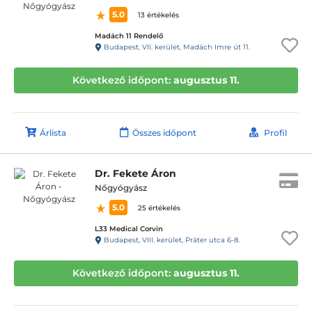
5.0
13 értékelés
Madách 11 Rendelő
Budapest, VII. kerület, Madách Imre út 11.
Következő időpont:
augusztus 11.
Árlista
Összes időpont
Profil
Dr. Fekete Áron
Nőgyógyász
5.0
25 értékelés
L33 Medical Corvin
Budapest, VIII. kerület, Práter utca 6-8.
Következő időpont:
augusztus 11.