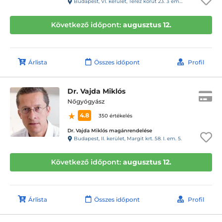
Budapest, VI. kerület, Teréz körút 23. 3 em. 11. ajtó
Következő időpont:
augusztus 12.
Árlista
Összes időpont
Profil
Dr. Vajda Miklós
Nőgyógyász
4.8
350 értékelés
Dr. Vajda Miklós magánrendelése
Budapest, II. kerület, Margit krt. 58. I. em. 5.
Következő időpont:
augusztus 12.
Árlista
Összes időpont
Profil