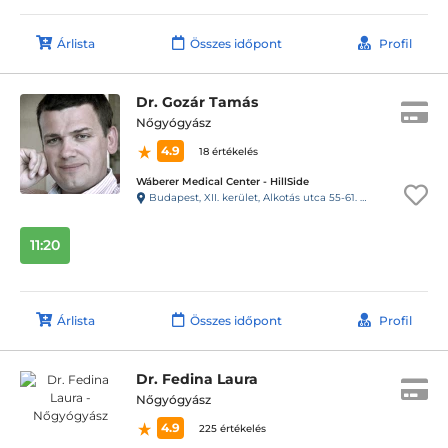
Árlista
Összes időpont
Profil
Dr. Gozár Tamás
Nőgyógyász
4.9
18 értékelés
Wáberer Medical Center - HillSide
Budapest, XII. kerület, Alkotás utca 55-61. Hillside
11:20
Árlista
Összes időpont
Profil
Dr. Fedina Laura
Nőgyógyász
4.9
225 értékelés