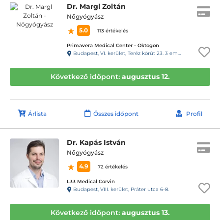
Dr. Margl Zoltán
Nőgyógyász
5.0
113 értékelés
Primavera Medical Center - Oktogon
Budapest, VI. kerület, Teréz körút 23. 3 em. 11. ajtó
Következő időpont:
augusztus 12.
Árlista
Összes időpont
Profil
Dr. Kapás István
Nőgyógyász
4.9
72 értékelés
L33 Medical Corvin
Budapest, VIII. kerület, Práter utca 6-8.
Következő időpont:
augusztus 13.