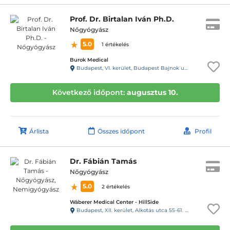
Prof. Dr. Birtalan Iván Ph.D.
Nőgyógyász
5.0
1 értékelés
Burok Medical
Budapest, VI. kerület, Budapest Bajnok utca 13. Bajnok Center
Következő időpont:
augusztus 10.
Árlista
Összes időpont
Profil
Dr. Fábián Tamás
Nőgyógyász
5.0
2 értékelés
Wáberer Medical Center - HillSide
Budapest, XII. kerület, Alkotás utca 55-61. Hillside