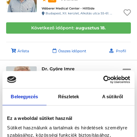
Wáberer Medical Center - HillSide
Budapest, XII. kerület, Alkotás utca 55-61. Hillside
Következő időpont:
augusztus 18.
Árlista
Összes időpont
Profil
Dr. Györe Imre
Nőgyógyász
0.0
Platán Magánklinika
Beleegyezés
Részletek
A sütikről
Zalaegerszeg, Platán sor 2
Következő időpont:
augusztus 24.
Ez a weboldal sütiket használ
Sütiket használunk a tartalmak és hirdetések személyre
szabásához, közösségi funkciók biztosításához,
Árlista
Összes időpont
Profil