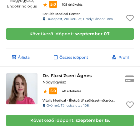
5.0
105 értékelés
For Life Medical Center
Budapest, VIII. kerület, Bródy Sándor utca 28. 1.lépcsőház, fsz. 2.
Következő időpont:
szeptember 07.
Árlista
Összes időpont
Profil
Dr. Fázsi Zseni Ágnes
Nőgyógyász
5.0
48 értékelés
Vitalis Medical - Életpárti* szülészet-nőgyógyászati magánrendelő
Gyömrő, Táncsics utca 108.
Következő időpont:
szeptember 15.