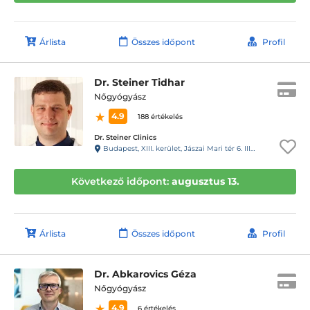
Árlista
Összes időpont
Profil
Dr. Steiner Tidhar
Nőgyógyász
4.9
188 értékelés
Dr. Steiner Clinics
Budapest, XIII. kerület, Jászai Mari tér 6. III. 16. 16-os kapucsengő.
Következő időpont:
augusztus 13.
Árlista
Összes időpont
Profil
Dr. Abkarovics Géza
Nőgyógyász
4.9
6 értékelés