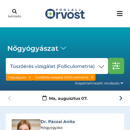
keresés
Nőgyógyászat
Tüszőérés vizsgálat (Folliculometria)
nőgyógyász
tüszőérés vizsgálat (Folliculometria)
Ma,
augusztus 07.
Dr. Páczai Anita
Nőgyógyász