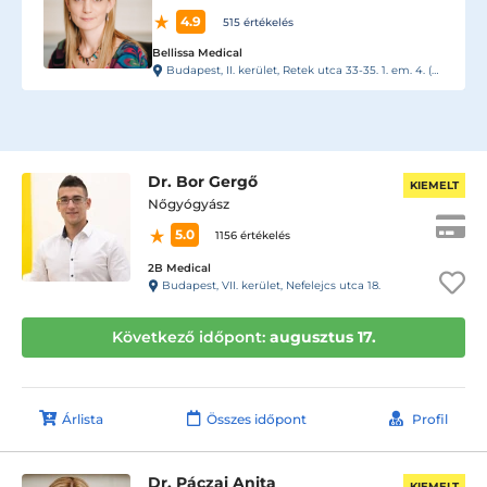
4.9
515 értékelés
Bellissa Medical
Budapest, II. kerület, Retek utca 33-35. 1. em. 4. (kapucsengő: 17)
Dr. Bor Gergő
KIEMELT
Nőgyógyász
5.0
1156 értékelés
2B Medical
Budapest, VII. kerület, Nefelejcs utca 18.
Következő időpont:
augusztus 17.
Árlista
Összes időpont
Profil
Dr. Páczai Anita
KIEMELT