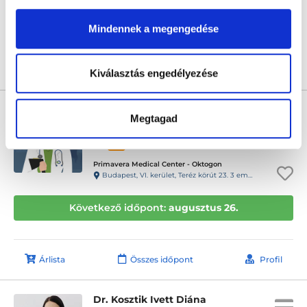
Következő időpont:
augusztus 25.
Mindennek a megengedése
Árlista
Összes időpont
Profil
Kiválasztás engedélyezése
Dr. Merkely Petra PhD
Megtagad
Nőgyógyász
5.0
1 értékelés
Primavera Medical Center - Oktogon
Budapest, VI. kerület, Teréz körút 23. 3 em. 11. ajtó
Következő időpont:
augusztus 26.
Árlista
Összes időpont
Profil
Dr. Kosztik Ivett Diána