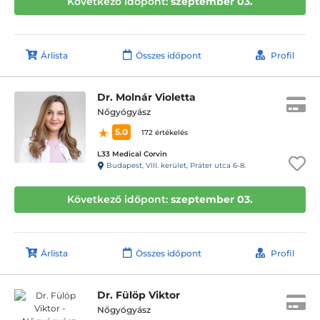
Következő időpont:
szeptember 03.
Árlista
Összes időpont
Profil
Dr. Molnár Violetta
Nőgyógyász
5.0
172 értékelés
L33 Medical Corvin
Budapest, VIII. kerület, Práter utca 6-8.
Következő időpont:
szeptember 03.
Árlista
Összes időpont
Profil
Dr. Fülöp Viktor
Nőgyógyász