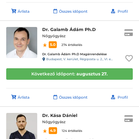
Árlista
Összes időpont
Profil
Dr. Galamb Ádám Ph.D
Nőgyógyász
5.0
274 értékelés
Dr. Galamb Ádám Ph.D Magánrendelése
Budapest, V. kerület, Régiposta u. 2., VI. emelet, 59. ajtó, 61-es kapucsengő
Következő időpont:
augusztus 27.
Árlista
Összes időpont
Profil
Dr. Kása Dániel
Nőgyógyász
4.9
124 értékelés