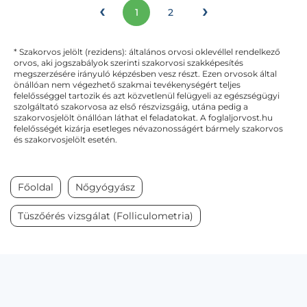
‹
›
1
2
* Szakorvos jelölt (rezidens): általános orvosi oklevéllel rendelkező
orvos, aki jogszabályok szerinti szakorvosi szakképesítés
megszerzésére irányuló képzésben vesz részt. Ezen orvosok által
önállóan nem végezhető szakmai tevékenységért teljes
felelősséggel tartozik és azt közvetlenül felügyeli az egészségügyi
szolgáltató szakorvosa az első részvizsgáig, utána pedig a
szakorvosjelölt önállóan láthat el feladatokat. A foglaljorvost.hu
felelősségét kizárja esetleges névazonosságért bármely szakorvos
és szakorvosjelölt esetén.
Főoldal
Nőgyógyász
Tüszőérés vizsgálat (Folliculometria)