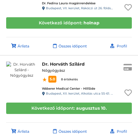
Dr. Fedina Laura magánrendelése
Budapest, VII. kerület, Rákóczi út 26. földszint 2/a, kapucsengő: 5
Következő időpont:
holnap
Árlista
Összes időpont
Profil
Dr. Horváth Szilárd
Nőgyógyász
5.0
8 értékelés
Wáberer Medical Center - HillSide
Budapest, XII. kerület, Alkotás utca 55-61. Hillside
Következő időpont:
augusztus 10.
Árlista
Összes időpont
Profil