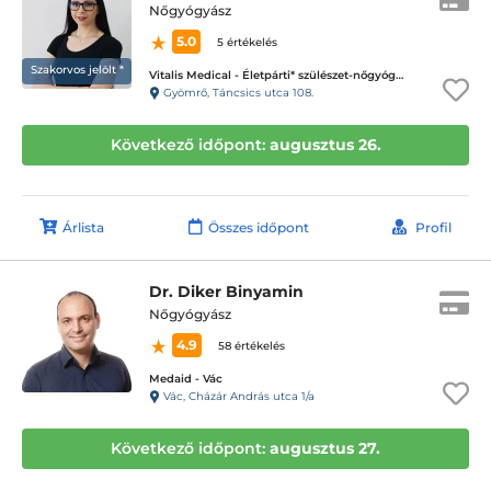
Nőgyógyász
5.0
5 értékelés
Szakorvos jelölt *
Vitalis Medical - Életpárti* szülészet-nőgyógyászati magánrendelő
Gyömrő, Táncsics utca 108.
Következő időpont:
augusztus 26.
Árlista
Összes időpont
Profil
Dr. Diker Binyamin
Nőgyógyász
4.9
58 értékelés
Medaid - Vác
Vác, Cházár András utca 1/a
Következő időpont:
augusztus 27.