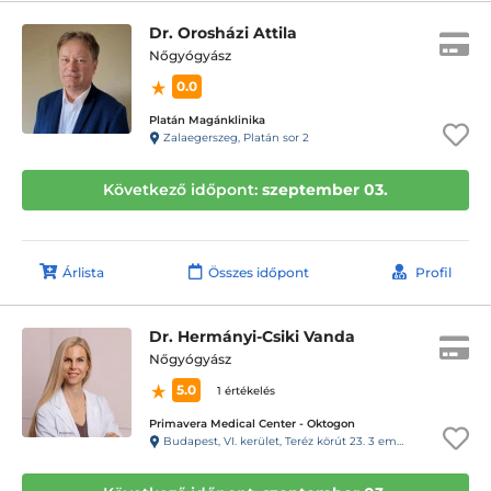
Dr. Orosházi Attila
Nőgyógyász
0.0
Platán Magánklinika
Zalaegerszeg, Platán sor 2
Következő időpont:
szeptember 03.
Árlista
Összes időpont
Profil
Dr. Hermányi-Csiki Vanda
Nőgyógyász
5.0
1 értékelés
Primavera Medical Center - Oktogon
Budapest, VI. kerület, Teréz körút 23. 3 em. 11. ajtó