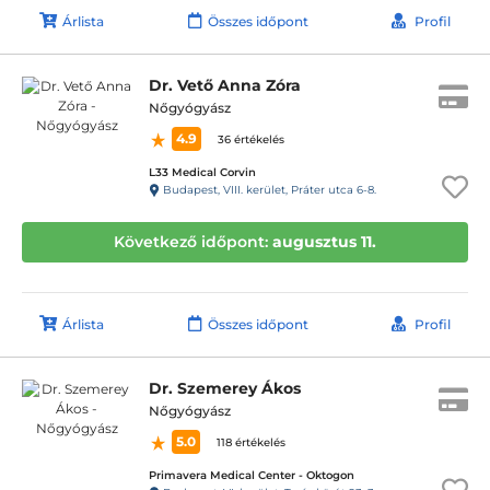
Árlista
Összes időpont
Profil
Dr. Vető Anna Zóra
Nőgyógyász
4.9
36 értékelés
L33 Medical Corvin
Budapest, VIII. kerület, Práter utca 6-8.
Következő időpont:
augusztus 11.
Árlista
Összes időpont
Profil
Dr. Szemerey Ákos
Nőgyógyász
5.0
118 értékelés
Primavera Medical Center - Oktogon