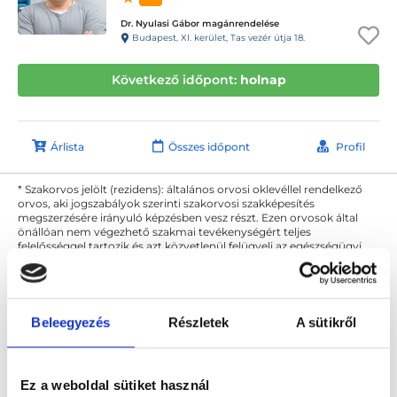
Dr. Nyulasi Gábor magánrendelése
Budapest, XI. kerület, Tas vezér útja 18.
Következő időpont:
holnap
Árlista
Összes időpont
Profil
* Szakorvos jelölt (rezidens): általános orvosi oklevéllel rendelkező
orvos, aki jogszabályok szerinti szakorvosi szakképesítés
megszerzésére irányuló képzésben vesz részt. Ezen orvosok által
önállóan nem végezhető szakmai tevékenységért teljes
felelősséggel tartozik és azt közvetlenül felügyeli az egészségügyi
szolgáltató szakorvosa az első részvizsgáig, utána pedig a
szakorvosjelölt önállóan láthat el feladatokat. A foglaljorvost.hu
felelősségét kizárja esetleges névazonosságért bármely szakorvos
és szakorvosjelölt esetén.
Beleegyezés
Részletek
A sütikről
Főoldal
Nőgyógyász
Méhgyűrű felhelyezése
Ez a weboldal sütiket használ