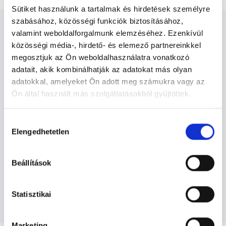
Sütiket használunk a tartalmak és hirdetések személyre
szabásához, közösségi funkciók biztosításához,
valamint weboldalforgalmunk elemzéséhez. Ezenkívül
közösségi média-, hirdető- és elemező partnereinkkel
megosztjuk az Ön weboldalhasználatra vonatkozó
Nőgyógyász - Nőgyógyászat
adatait, akik kombinálhatják az adatokat más olyan
adatokkal, amelyeket Ön adott meg számukra vagy az
Ön által használt más szolgáltatásokból gyűjtöttek.
Nőgyógyászat TERÜLETHEZ KAPCSOLÓDÓ
Cookie
SZAKTERÜLETEK
Hozzájárulás
szabályzat:
https://foglaljorvost.hu/info/foglaljorvost-
Elengedhetetlen
kiválasztása
hu-cookie-szabalyzat/
Szolgáltatások
Beállítások
Budapesti és vidéki nőgyógyász orvosok
Statisztikai
Marketing