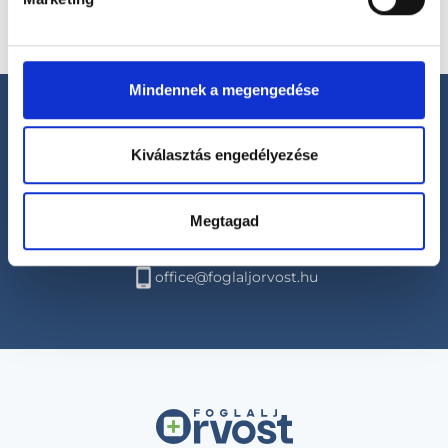
Mindennek a megengedése
Kiválasztás engedélyezése
Segíthetünk?
Megtagad
+36 1 700-1398
(H-P: 8:00-20:00)
office@foglaljorvost.hu