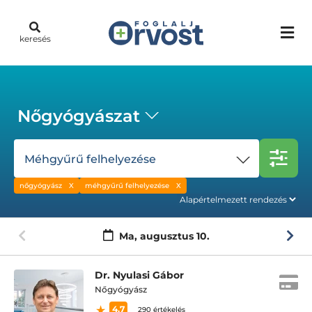
keresés
Nőgyógyászat
Méhgyűrű felhelyezése
nőgyógyász
méhgyűrű felhelyezése
Ma,
augusztus 10.
Dr. Nyulasi Gábor
Nőgyógyász
4.7
290 értékelés