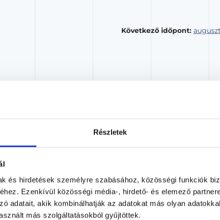
Következő időpont:
auguszt
Dr. Nika Ádám
EMELT
Részletek
Nőgyógyász szakorvos jelölt *
Benyovszky Orvosi Központ
Budapest, VIII. kerület, Benyovszky Móric utca 
ál
mak és hirdetések személyre szabásához, közösségi funkciók biz
SZAKORVOS JELÖLT *
Árlista
Adatlap
hez. Ezenkívül közösségi média-, hirdető- és elemező partner
zó adatait, akik kombinálhatják az adatokat más olyan adatokka
Aug. 07. - Aug. 13.
sznált más szolgáltatásokból gyűjtöttek.