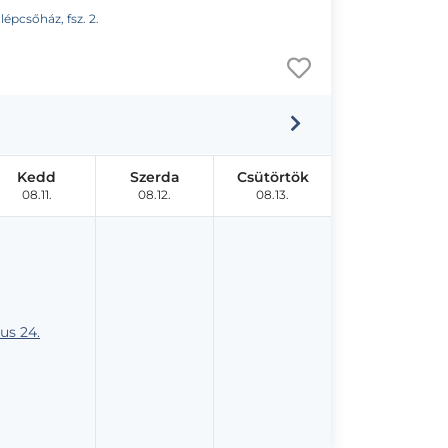
lépcsőház, fsz. 2.
Kedd
Szerda
Csütörtök
08.11.
08.12.
08.13.
us 24.