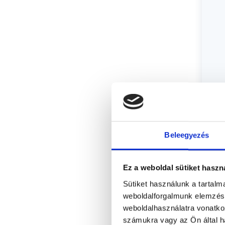
KI
Beleegyezés
Ez a weboldal sütiket haszn
Sütiket használunk a tartal
weboldalforgalmunk elemzésé
weboldalhasználatra vonatko
számukra vagy az Ön által ha