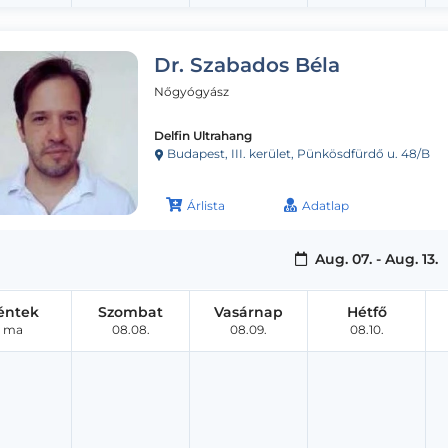
Dr. Szabados Béla
Nőgyógyász
Delfin Ultrahang
Budapest, III. kerület, Pünkösdfürdő u. 48/B
Árlista
Adatlap
Aug. 07. - Aug. 13.
éntek
Szombat
Vasárnap
Hétfő
ma
08.08.
08.09.
08.10.