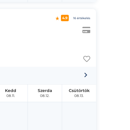
4.9
16 értékelés
Kedd
Szerda
Csütörtök
08.11.
08.12.
08.13.