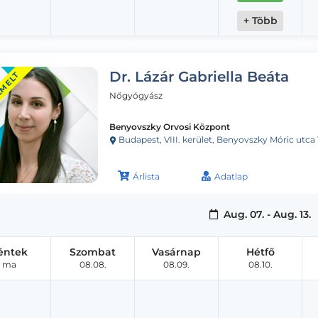
+ Több
Dr. Lázár Gabriella Beáta
EMELT
Nőgyógyász
Benyovszky Orvosi Központ
Budapest, VIII. kerület, Benyovszky Móric utca 
Árlista
Adatlap
Aug. 07. - Aug. 13.
éntek
Szombat
Vasárnap
Hétfő
ma
08.08.
08.09.
08.10.