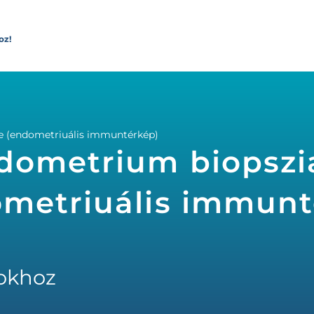
oz!
e (endometriuális immuntérkép)
dometrium biopszi
ometriuális immunt
okhoz