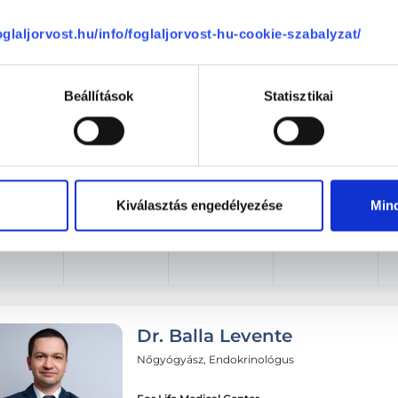
foglaljorvost.hu/info/foglaljorvost-hu-cookie-szabalyzat/
éntek
Szombat
Vasárnap
Hétfő
ma
08.08.
08.09.
08.10.
Beállítások
Statisztikai
Következő időpont:
auguszt
Kiválasztás engedélyezése
Min
Dr. Balla Levente
Nőgyógyász, Endokrinológus