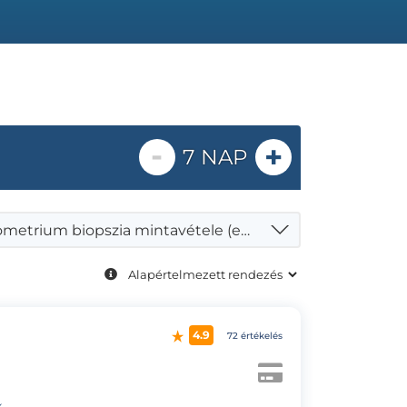
-
+
7 NAP
Endometrium biopszia mintavétele (endometriuális immuntérkép)
4.9
72 értékelés