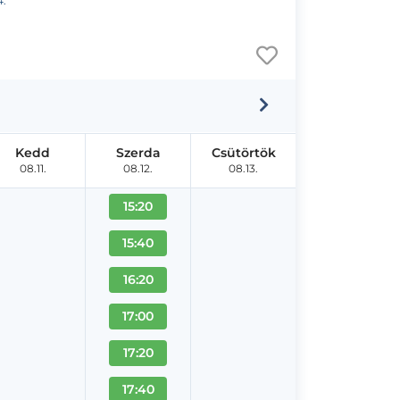
4.
Kedd
Szerda
Csütörtök
08.11.
08.12.
08.13.
15:20
15:40
16:20
17:00
17:20
17:40