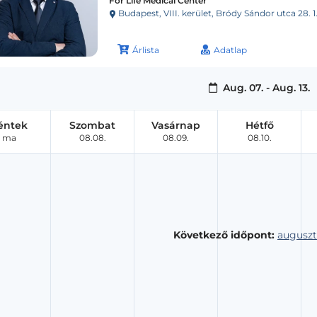
For Life Medical Center
Budapest, VIII. kerület, Bródy Sándor utca 28. 1.
Árlista
Adatlap
Aug. 07. - Aug. 13.
éntek
Szombat
Vasárnap
Hétfő
ma
08.08.
08.09.
08.10.
Következő időpont:
auguszt