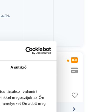
us 14.
0.0
A sütikről
10.
tosításához, valamint
einkkel megosztjuk az Ön
l, amelyeket Ön adott meg