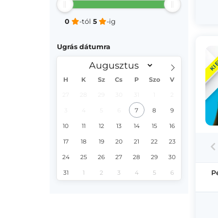
0
-tól
5
-ig
Ugrás dátumra
KI
H
K
Sz
Cs
P
Szo
V
27
28
29
30
31
1
2
3
4
5
6
7
8
9
10
11
12
13
14
15
16
17
18
19
20
21
22
23
24
25
26
27
28
29
30
P
31
1
2
3
4
5
6