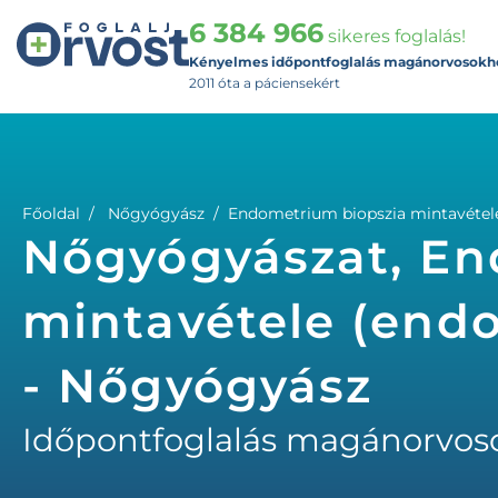
6 384 966
sikeres foglalás!
Kényelmes időpontfoglalás magánorvosokh
2011 óta a páciensekért
Főoldal
Nőgyógyász
Endometrium biopszia mintavétel
Nőgyógyászat, En
mintavétele (end
- Nőgyógyász
Időpontfoglalás magánorvos