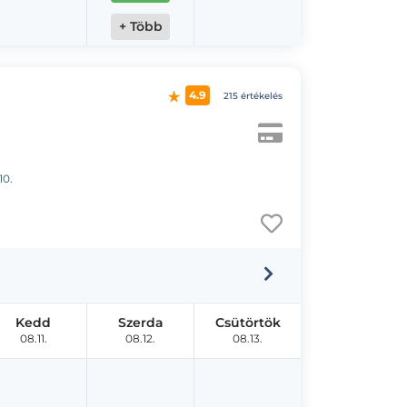
+ Több
4.9
215 értékelés
10.
Kedd
Szerda
Csütörtök
08.11.
08.12.
08.13.