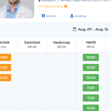
Budapest, II. kerület, Szász Károly utca 3. Fszt. 
10% kedvezmény
Árlista
Adatlap
Aug. 07. - Aug. 13.
éntek
Szombat
Vasárnap
Hétfő
ma
08.08.
08.09.
08.10.
12:00
10:00
12:20
10:20
12:40
10:40
11:00
11:20
11:40