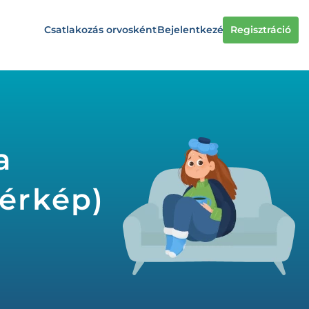
Csatlakozás orvosként
Bejelentkezés
Regisztráció
a
érkép)