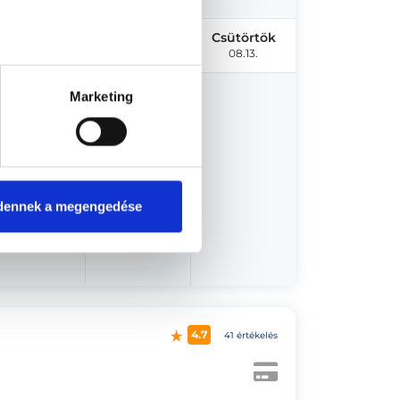
Kedd
Szerda
Csütörtök
08.11.
08.12.
08.13.
Marketing
us 19.
dennek a megengedése
4.7
41 értékelés