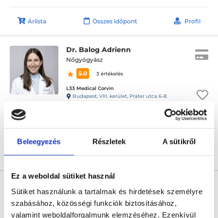
Árlista
Összes időpont
Profil
Dr. Balog Adrienn
Nőgyógyász
5.0
3 értékelés
L33 Medical Corvin
Budapest, VIII. kerület, Práter utca 6-8.
Következő időpont:
augusztus 31.
Beleegyezés
Részletek
A sütikről
Árlista
Összes időpont
Profil
Ez a weboldal sütiket használ
Dr. Fekete Áron
Sütiket használunk a tartalmak és hirdetések személyre
Nőgyógyász
szabásához, közösségi funkciók biztosításához,
5.0
25 értékelés
valamint weboldalforgalmunk elemzéséhez. Ezenkívül