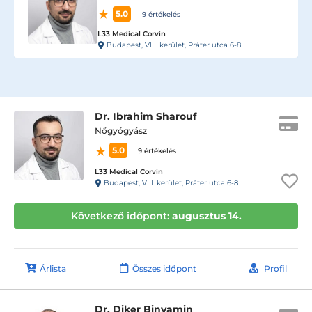
5.0
9 értékelés
L33 Medical Corvin
Budapest, VIII. kerület, Práter utca 6-8.
Dr. Ibrahim Sharouf
Nőgyógyász
5.0
9 értékelés
L33 Medical Corvin
Budapest, VIII. kerület, Práter utca 6-8.
Következő időpont:
augusztus 14.
Árlista
Összes időpont
Profil
Dr. Diker Binyamin