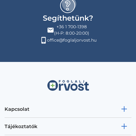
Segíthetünk?
+36 1 700-1398
(H-P: 8:00-20:00)
office@foglaljorvost.hu
Kapcsolat
Tájékoztatók