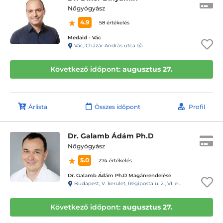
Nőgyógyász
4.9
58 értékelés
Medaid - Vác
Vác, Cházár András utca 1/a
Következő időpont:
augusztus 27.
Árlista
Összes időpont
Profil
Dr. Galamb Ádám Ph.D
Nőgyógyász
5.0
274 értékelés
Dr. Galamb Ádám Ph.D Magánrendelése
Budapest, V. kerület, Régiposta u. 2., VI. emelet, 59. ajtó, 61-es kapucsengő
Következő időpont:
augusztus 27.