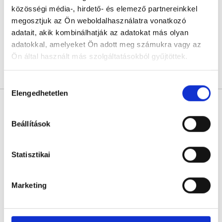
L33 Medical Corvin
közösségi média-, hirdető- és elemező partnereinkkel
Budapest, VIII. kerület, Práter utca 6-8.
megosztjuk az Ön weboldalhasználatra vonatkozó
adatait, akik kombinálhatják az adatokat más olyan
Következő időpont:
szeptember 01.
adatokkal, amelyeket Ön adott meg számukra vagy az
Ön által használt más szolgáltatásokból gyűjtöttek.
Árlista
Összes időpont
Profil
Cookie
Hozzájárulás
szabályzat:
https://foglaljorvost.hu/info/foglaljorvost-
Elengedhetetlen
kiválasztása
Dr. Tamási Ferenc
hu-cookie-szabalyzat/
Nőgyógyász
Beállítások
4.9
29 értékelés
Királyerdei Klinika
Budapest, XXI. kerület, Szent István út 248-250.
Statisztikai
Sajnáljuk, jelenleg nincs szabad időpont!
Marketing
Árlista
Összes időpont
Profil