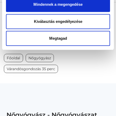
Mindennek a megengedése
* Szakorvos jelölt (rezidens): általános orvosi oklevéllel rendelkező
orvos, aki jogszabályok szerinti szakorvosi szakképesítés
megszerzésére irányuló képzésben vesz részt. Ezen orvosok által
önállóan nem végezhető szakmai tevékenységért teljes
Kiválasztás engedélyezése
felelősséggel tartozik és azt közvetlenül felügyeli az egészségügyi
szolgáltató szakorvosa az első részvizsgáig, utána pedig a
szakorvosjelölt önállóan láthat el feladatokat. A foglaljorvost.hu
felelősségét kizárja esetleges névazonosságért bármely szakorvos
Megtagad
és szakorvosjelölt esetén.
Főoldal
Nőgyógyász
Várandósgondozás 35 perc
Nőgyógyász - Nőgyógyászat