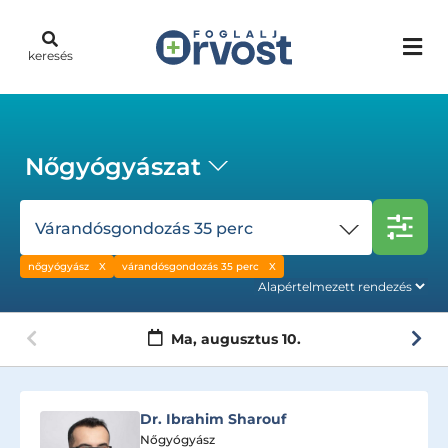
keresés
Nőgyógyászat
Várandósgondozás 35 perc
nőgyógyász
várandósgondozás 35 perc
Ma,
augusztus 10.
Dr. Ibrahim Sharouf
Nőgyógyász