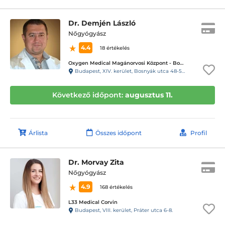
Dr. Demjén László
Nőgyógyász
4.4
18 értékelés
Oxygen Medical Magánorvosi Központ - Bosnyák Tér
Budapest, XIV. kerület, Bosnyák utca 48-50.
Következő időpont:
augusztus 11.
Árlista
Összes időpont
Profil
Dr. Morvay Zita
Nőgyógyász
4.9
168 értékelés
L33 Medical Corvin
Budapest, VIII. kerület, Práter utca 6-8.