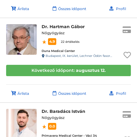
Árlista
Összes időpont
Profil
Dr. Hartman Gábor
Nőgyógyász
4.9
22 értékelés
Duna Medical Center
Budapest, IX. kerület, Lechner Ödön fasor 5.
Következő időpont:
augusztus 12.
Árlista
Összes időpont
Profil
Dr. Baradács István
Nőgyógyász
0.0
Primavera Medical Center - Váci 34