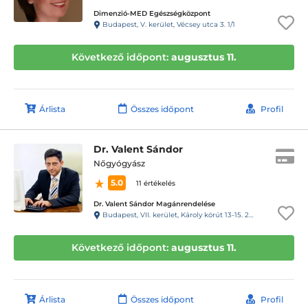
Dimenzió-MED Egészségközpont
Budapest, V. kerület, Vécsey utca 3. 1/1
Következő időpont:
augusztus 11.
Árlista
Összes időpont
Profil
Dr. Valent Sándor
Nőgyógyász
5.0
11 értékelés
Dr. Valent Sándor Magánrendelése
Budapest, VII. kerület, Károly körút 13-15. 2 emelet 12. 111 kapucsengő jobb oldali lift
Következő időpont:
augusztus 11.
Árlista
Összes időpont
Profil