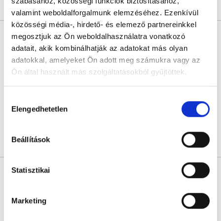
szabásához, közösségi funkciók biztosításához,
Árlista
Összes időpont
Profil
valamint weboldalforgalmunk elemzéséhez. Ezenkívül
közösségi média-, hirdető- és elemező partnereinkkel
Dr. Kencs Alexandra
megosztjuk az Ön weboldalhasználatra vonatkozó
Nőgyógyász
adatait, akik kombinálhatják az adatokat más olyan
5.0
4 értékelés
adatokkal, amelyeket Ön adott meg számukra vagy az
Ön által használt más szolgáltatásokból gyűjtöttek.
L33 Medical Corvin
Budapest, VIII. kerület, Práter utca 6-8.
Cookie
Hozzájárulás
Következő időpont:
augusztus 11.
szabályzat:
https://foglaljorvost.hu/info/foglaljorvost-
Elengedhetetlen
kiválasztása
hu-cookie-szabalyzat/
Beállítások
Árlista
Összes időpont
Profil
Statisztikai
Dr. Sándor Dávid
Nőgyógyász
5.0
1 értékelés
Marketing
RoseGold Medical Center
Budapest, XVIII. kerület, Ungvár utca 2./Üllői út 650.