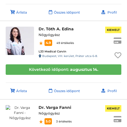
Árlista
Összes időpont
Profil
Dr. Tóth A. Edina
KIEMELT
Nőgyógyász
4.9
49 értékelés
L33 Medical Corvin
Budapest, VIII. kerület, Práter utca 6-8.
Következő időpont:
augusztus 14.
Árlista
Összes időpont
Profil
Dr. Varga Fanni
KIEMELT
Nőgyógyász
5.0
3 értékelés