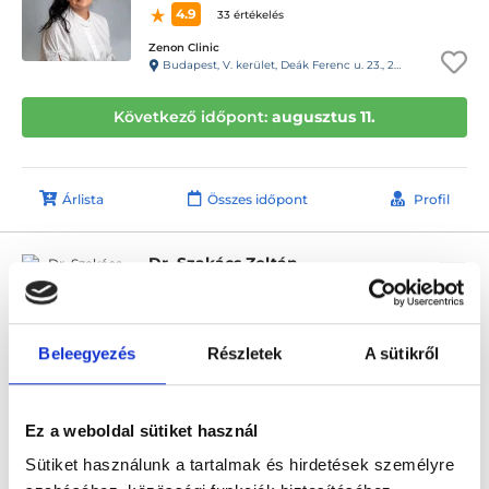
4.9
33 értékelés
Zenon Clinic
Budapest, V. kerület, Deák Ferenc u. 23., 2. em.
Következő időpont:
augusztus 11.
Árlista
Összes időpont
Profil
Dr. Szakács Zoltán
Nőgyógyász
5.0
2 értékelés
EndoCARE Intézet
Beleegyezés
Részletek
A sütikről
Budapest, III. kerület, Bokor utca 17-21.
Következő időpont:
augusztus 11.
Ez a weboldal sütiket használ
Sütiket használunk a tartalmak és hirdetések személyre