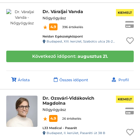
Dr. Váraljai Vanda
KIEMELT
Nőgyógyász
4.9
396 értékelés
Neidan Egészségközpont
Budapest, XIII. kerület, Szabolcs utca 26-28.
Következő időpont:
augusztus 21.
Árlista
Összes időpont
Profil
Dr. Ozsvári-Vidákovich
KIEMELT
Magdolna
Nőgyógyász
4.9
26 értékelés
L33 Medical - Pasarét
Budapest, II. kerület, Pasaréti út 38 B