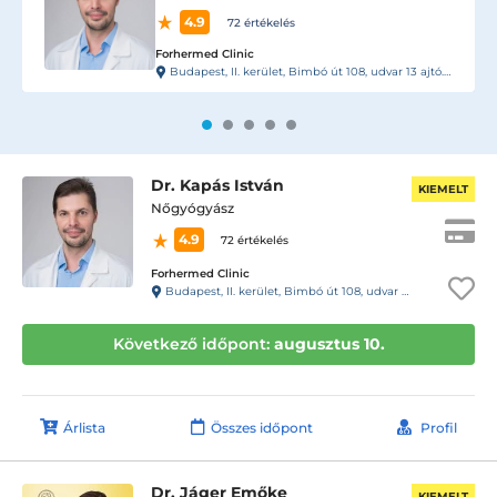
5.0
2227 értékelés
Zenon Clinic
n 13- Rendelő
Budapest, V. kerület, Deák Ferenc u. 23., 2. em.
Dr. Kapás István
KIEMELT
Nőgyógyász
4.9
72 értékelés
Forhermed Clinic
Budapest, II. kerület, Bimbó út 108, udvar 13 ajtó. Kaputelefon 13- Rendelő
Következő időpont:
augusztus 10.
Árlista
Összes időpont
Profil
Dr. Jáger Emőke
KIEMELT