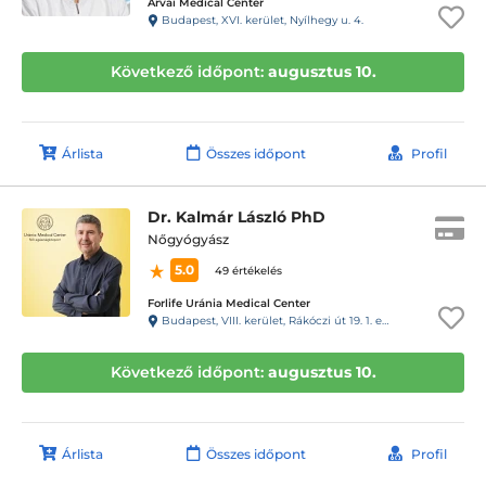
Árvai Medical Center
Budapest, XVI. kerület, Nyílhegy u. 4.
Következő időpont:
augusztus 10.
Árlista
Összes időpont
Profil
Dr. Kalmár László PhD
Nőgyógyász
5.0
49 értékelés
Forlife Uránia Medical Center
Budapest, VIII. kerület, Rákóczi út 19. 1. emelet 9. 88-as kapucsengő
Következő időpont:
augusztus 10.
Árlista
Összes időpont
Profil