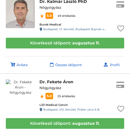
Dr. Kalmár László PhD
Nőgyógyász
5.0
49 értékelés
Burok Medical
Budapest, VI. kerület, Budapest Bajnok utca 13. Bajnok Center
Következő időpont:
augusztus 11.
Árlista
Összes időpont
Profil
Dr. Fekete Áron
Nőgyógyász
5.0
25 értékelés
L33 Medical Corvin
Budapest, VIII. kerület, Práter utca 6-8.
Következő időpont:
augusztus 11.