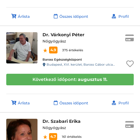
Árlista
Összes időpont
Profil
Dr. Várkonyi Péter
Nőgyógyász
4.9
375 értékelés
Baross Egészségközpont
Budapest, XVI. kerület, Baross Gábor utca 40.
Következő időpont:
augusztus 11.
Árlista
Összes időpont
Profil
Dr. Szabari Erika
Nőgyógyász
4.7
161 értékelés