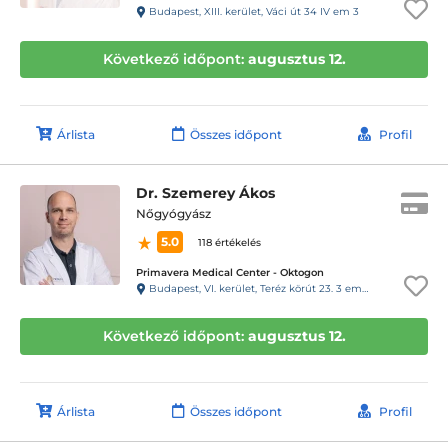
Budapest, XIII. kerület, Váci út 34 IV em 3
Következő időpont:
augusztus 12.
Árlista
Összes időpont
Profil
Dr. Szemerey Ákos
Nőgyógyász
5.0
118 értékelés
Primavera Medical Center - Oktogon
Budapest, VI. kerület, Teréz körút 23. 3 em. 11. ajtó
Következő időpont:
augusztus 12.
Árlista
Összes időpont
Profil