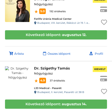
Nőgyógyász
5.0
192 értékelés
Forlife Uránia Medical Center
Budapest, VIII. kerület, Rákóczi út 19. 1. emelet 9. 88-as kapucsengő
Következő időpont:
augusztus 12.
Árlista
Összes időpont
Profil
Dr. Szigethy Tamás
KIEMELT
Nőgyógyász
4.9
37 értékelés
L33 Medical - Pasarét
Budapest, II. kerület, Pasaréti út 38 B
Következő időpont:
augusztus 14.