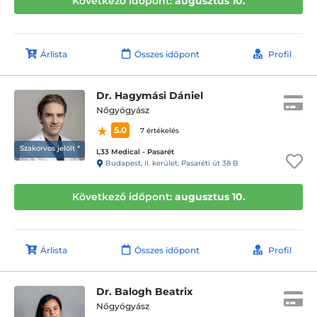
Következő időpont:
augusztus 10.
Árlista
Összes időpont
Profil
Dr. Hagymási Dániel
Nőgyógyász
5.0
7 értékelés
Szakorvos jelölt *
L33 Medical - Pasarét
Budapest, II. kerület, Pasaréti út 38 B
Következő időpont:
augusztus 10.
Árlista
Összes időpont
Profil
Dr. Balogh Beatrix
Nőgyógyász