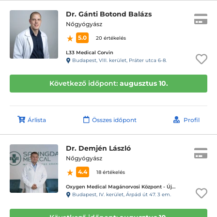
Dr. Gánti Botond Balázs
Nőgyógyász
5.0
20 értékelés
L33 Medical Corvin
Budapest, VIII. kerület, Práter utca 6-8.
Következő időpont:
augusztus 10.
Árlista
Összes időpont
Profil
Dr. Demjén László
Nőgyógyász
4.4
18 értékelés
Oxygen Medical Magánorvosi Központ - Újpest
Budapest, IV. kerület, Árpád út 47. 3 em.