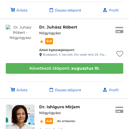
Árlista
Összes időpont
Profil
Dr. Juhász Róbert
Nőgyógyász
0.0
Árkád Egészségközpont
Budapest, X. kerület, Örs vezér tere 25. Fsz.048
Következő időpont:
augusztus 10.
Árlista
Összes időpont
Profil
Dr. Ishiguro Mirjam
Nőgyógyász
4.8
84 értékelés