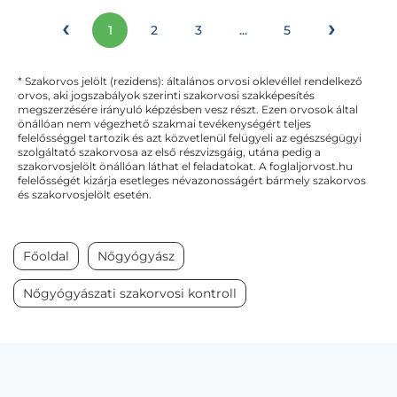
‹
›
1
2
3
...
5
* Szakorvos jelölt (rezidens): általános orvosi oklevéllel rendelkező
orvos, aki jogszabályok szerinti szakorvosi szakképesítés
megszerzésére irányuló képzésben vesz részt. Ezen orvosok által
önállóan nem végezhető szakmai tevékenységért teljes
felelősséggel tartozik és azt közvetlenül felügyeli az egészségügyi
szolgáltató szakorvosa az első részvizsgáig, utána pedig a
szakorvosjelölt önállóan láthat el feladatokat. A foglaljorvost.hu
felelősségét kizárja esetleges névazonosságért bármely szakorvos
és szakorvosjelölt esetén.
Főoldal
Nőgyógyász
Nőgyógyászati szakorvosi kontroll