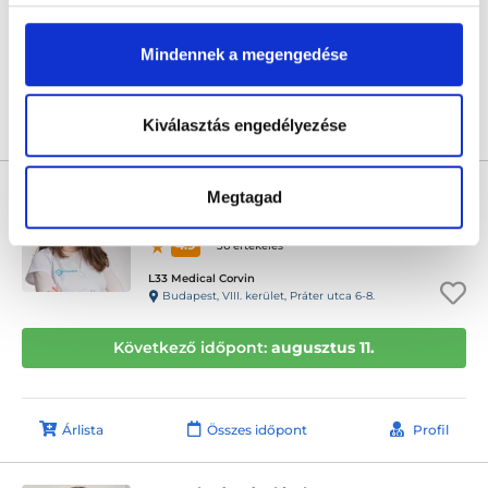
Következő időpont:
augusztus 11.
Mindennek a megengedése
Kiválasztás engedélyezése
Árlista
Összes időpont
Profil
Dr. Vető Anna Zóra
Megtagad
Nőgyógyász
4.9
36 értékelés
L33 Medical Corvin
Budapest, VIII. kerület, Práter utca 6-8.
Következő időpont:
augusztus 11.
Árlista
Összes időpont
Profil