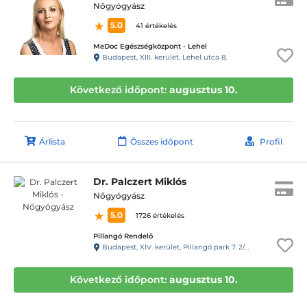
Nőgyógyász
5.0
41 értékelés
MeDoc Egészségközpont - Lehel
Budapest, XIII. kerület, Lehel utca 8.
Következő időpont:
augusztus 10.
Árlista
Összes időpont
Profil
Dr. Palczert Miklós
Nőgyógyász
5.0
1726 értékelés
Pillangó Rendelő
Budapest, XIV. kerület, Pillangó park 7. 2/5. Csengő: 1205 kisharang
Következő időpont:
augusztus 10.