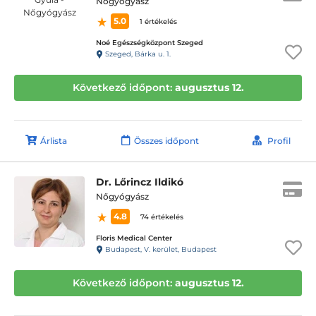
Nőgyógyász
5.0
1 értékelés
Noé Egészségközpont Szeged
Szeged, Bárka u. 1.
Következő időpont:
augusztus 12.
Árlista
Összes időpont
Profil
Dr. Lőrincz Ildikó
Nőgyógyász
4.8
74 értékelés
Floris Medical Center
Budapest, V. kerület, Budapest
Következő időpont:
augusztus 12.