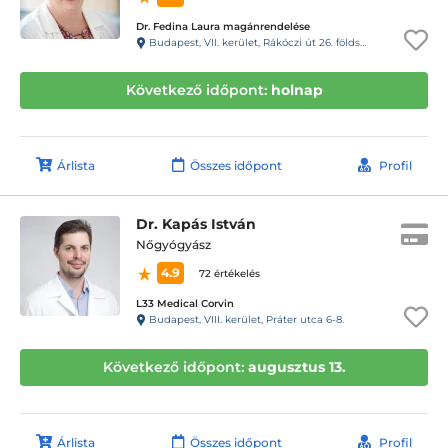
Dr. Fedina Laura magánrendelése
Budapest, VII. kerület, Rákóczi út 26. földszint 2/a, kapucsengő: 5
Következő időpont:
holnap
Árlista
Összes időpont
Profil
Dr. Kapás István
Nőgyógyász
4.9
72 értékelés
L33 Medical Corvin
Budapest, VIII. kerület, Práter utca 6-8.
Következő időpont:
augusztus 13.
Árlista
Összes időpont
Profil