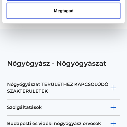
Főoldal
Nőgyógyász
Megtagad
Meddőségi / termékenységi kontroll konzultáció
Nőgyógyász - Nőgyógyászat
Nőgyógyászat TERÜLETHEZ KAPCSOLÓDÓ
SZAKTERÜLETEK
Szolgáltatások
Budapesti és vidéki nőgyógyász orvosok