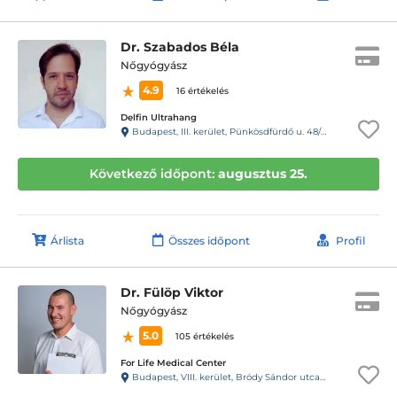
Dr. Szabados Béla
Nőgyógyász
4.9
16 értékelés
Delfin Ultrahang
Budapest, III. kerület, Pünkösdfürdő u. 48/B
Következő időpont:
augusztus 25.
Árlista
Összes időpont
Profil
Dr. Fülöp Viktor
Nőgyógyász
5.0
105 értékelés
For Life Medical Center
Budapest, VIII. kerület, Bródy Sándor utca 28. 1.lépcsőház, fsz. 2.