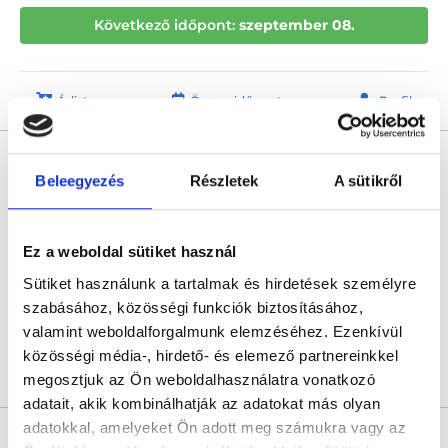
Következő időpont:
szeptember 08.
Árlista
Összes időpont
Profil
Dr. Fábián Tamás
Nőgyógyász
Beleegyezés
Részletek
A sütikről
5.0
2 értékelés
Wáberer Medical Center - HillSide
Ez a weboldal sütiket használ
Budapest, XII. kerület, Alkotás utca 55-61. Hillside
Sütiket használunk a tartalmak és hirdetések személyre
Sajnáljuk, jelenleg nincs szabad időpont!
szabásához, közösségi funkciók biztosításához,
valamint weboldalforgalmunk elemzéséhez. Ezenkívül
közösségi média-, hirdető- és elemező partnereinkkel
Árlista
Összes időpont
Profil
megosztjuk az Ön weboldalhasználatra vonatkozó
adatait, akik kombinálhatják az adatokat más olyan
adatokkal, amelyeket Ön adott meg számukra vagy az
Dr. Koiss Róbert Sándor