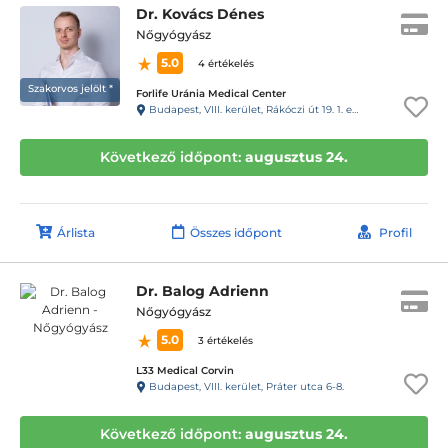
Dr. Kovács Dénes
Nőgyógyász
5.0
4 értékelés
Szakorvos jelölt *
Forlife Uránia Medical Center
Budapest, VIII. kerület, Rákóczi út 19. 1. emelet 9. 88-as kapucsengő
Következő időpont:
augusztus 24.
Árlista
Összes időpont
Profil
Dr. Balog Adrienn
Nőgyógyász
5.0
3 értékelés
L33 Medical Corvin
Budapest, VIII. kerület, Práter utca 6-8.
Következő időpont:
augusztus 24.