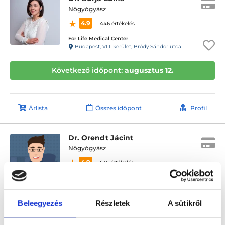
Nőgyógyász
4.9
446 értékelés
For Life Medical Center
Budapest, VIII. kerület, Bródy Sándor utca 28. 1.lépcsőház, fsz. 2.
Következő időpont:
augusztus 12.
Árlista
Összes időpont
Profil
Dr. Orendt Jácint
Nőgyógyász
4.9
635 értékelés
Dr. Orendt Jácint Szülészet-Nőgyógyászat
Siófok, Fő utca 174-176 , Átrium Üzletház I. emelet
Beleegyezés
Részletek
A sütikről
Következő időpont:
augusztus 12.