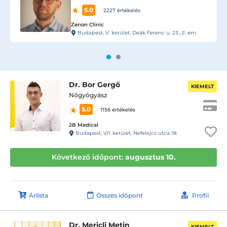
5.0
2227 értékelés
Zenon Clinic
Budapest, V. kerület, Deák Ferenc u. 23., 2. em.
Dr. Bor Gergő
KIEMELT
Nőgyógyász
5.0
1156 értékelés
2B Medical
Budapest, VII. kerület, Nefelejcs utca 18.
Következő időpont:
augusztus 10.
Árlista
Összes időpont
Profil
Dr. Mericli Metin
KIEMELT