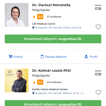
Dr. Daróczi Petronella
Nőgyógyász
5.0
37 értékelés
L33 Medical Corvin
Budapest, VIII. kerület, Práter utca 6-8.
Következő időpont:
augusztus 10.
Árlista
Összes időpont
Profil
Dr. Kalmár László PhD
Nőgyógyász
5.0
49 értékelés
Forlife Uránia Medical Center
Budapest, VIII. kerület, Rákóczi út 19. 1. emelet 9. 88-as kapucsengő
Következő időpont:
augusztus 10.