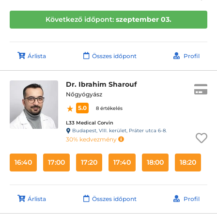
Következő időpont:
szeptember 03.
Árlista
Összes időpont
Profil
Dr. Ibrahim Sharouf
Nőgyógyász
5.0
8 értékelés
L33 Medical Corvin
Budapest, VIII. kerület, Práter utca 6-8.
30% kedvezmény
16:40
17:00
17:20
17:40
18:00
18:20
1
Árlista
Összes időpont
Profil