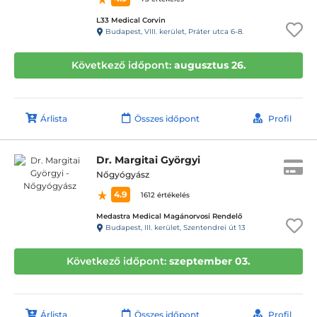
L33 Medical Corvin
Budapest, VIII. kerület, Práter utca 6-8.
Következő időpont:
augusztus 26.
Árlista
Összes időpont
Profil
Dr. Margitai Györgyi
Nőgyógyász
4.9
1612 értékelés
Medastra Medical Magánorvosi Rendelő
Budapest, III. kerület, Szentendrei út 13
Következő időpont:
szeptember 03.
Árlista
Összes időpont
Profil