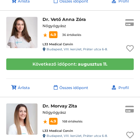
Árlista
Összes időpont
Profil
Dr. Vető Anna Zóra
Nőgyógyász
4.9
36 értékelés
L33 Medical Corvin
Budapest, VIII. kerület, Práter utca 6-8.
Következő időpont:
augusztus 11.
Árlista
Összes időpont
Profil
Dr. Morvay Zita
Nőgyógyász
4.9
168 értékelés
L33 Medical Corvin
Budapest, VIII. kerület, Práter utca 6-8.