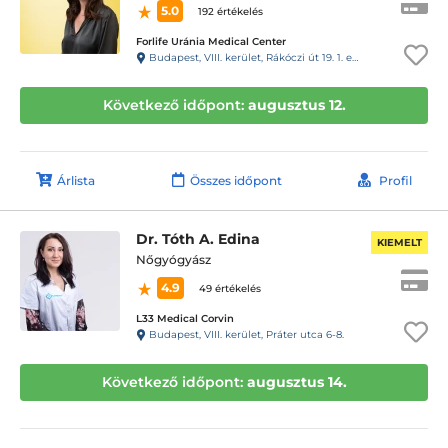
5.0
192 értékelés
Forlife Uránia Medical Center
Budapest, VIII. kerület, Rákóczi út 19. 1. emelet 9. 88-as kapucsengő
Következő időpont:
augusztus 12.
Árlista
Összes időpont
Profil
Dr. Tóth A. Edina
KIEMELT
Nőgyógyász
4.9
49 értékelés
L33 Medical Corvin
Budapest, VIII. kerület, Práter utca 6-8.
Következő időpont:
augusztus 14.