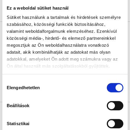
Ez a weboldal sütiket használ
Árlista
Összes időpont
Profil
Sütiket használunk a tartalmak és hirdetések személyre
szabásához, közösségi funkciók biztosításához,
Dr. Vajda Miklós
valamint weboldalforgalmunk elemzéséhez. Ezenkívül
Nőgyógyász
közösségi média-, hirdető- és elemező partnereinkkel
4.8
350 értékelés
megosztjuk az Ön weboldalhasználatra vonatkozó
adatait, akik kombinálhatják az adatokat más olyan
Dr. Vajda Miklós magánrendelése
Budapest, II. kerület, Margit krt. 58. I. em. 5.
adatokkal, amelyeket Ön adott meg számukra vagy az
Ön által használt más szolgáltatásokból gyűjtöttek.
Következő időpont:
augusztus 12.
Cookie
Hozzájárulás
szabályzat:
https://foglaljorvost.hu/info/foglaljorvost-
Elengedhetetlen
kiválasztása
Árlista
Összes időpont
Profil
hu-cookie-szabalyzat/
Beállítások
Dr. Reizinger Dóra
Nőgyógyász
Statisztikai
4.9
72 értékelés