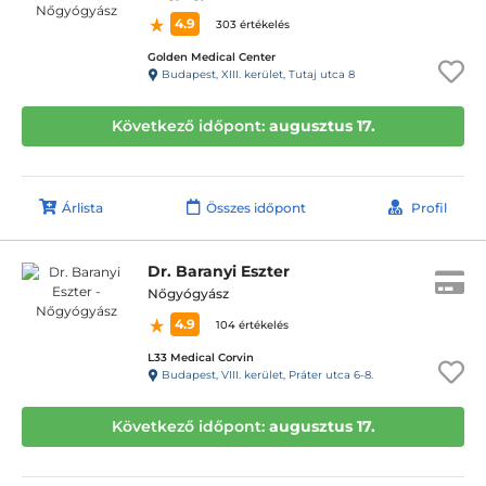
4.9
303 értékelés
Golden Medical Center
Budapest, XIII. kerület, Tutaj utca 8
Következő időpont:
augusztus 17.
Árlista
Összes időpont
Profil
Dr. Baranyi Eszter
Nőgyógyász
4.9
104 értékelés
L33 Medical Corvin
Budapest, VIII. kerület, Práter utca 6-8.
Következő időpont:
augusztus 17.