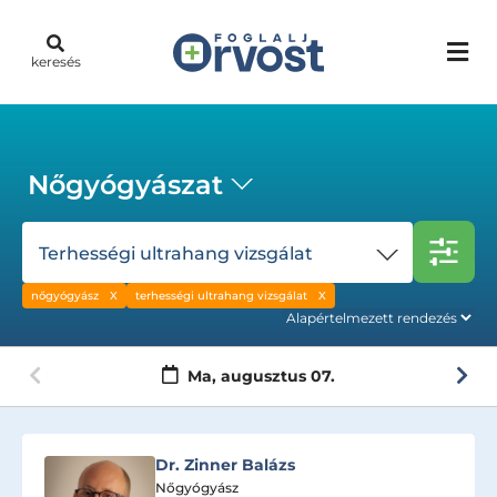
keresés
Nőgyógyászat
Terhességi ultrahang vizsgálat
nőgyógyász
terhességi ultrahang vizsgálat
Ma,
augusztus 07.
Dr. Zinner Balázs
Nőgyógyász