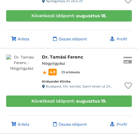
Nyíregyháza, Ér utca 23.
Következő időpont:
augusztus 18.
Árlista
Összes időpont
Profil
Dr. Tamási Ferenc
Nőgyógyász
4.9
29 értékelés
Királyerdei Klinika
Budapest, XXI. kerület, Szent István út 248-250.
Következő időpont:
augusztus 19.
Árlista
Összes időpont
Profil