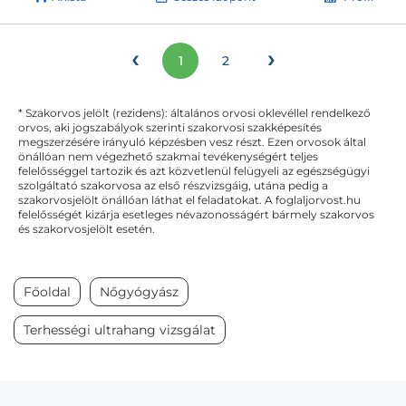
‹
›
1
2
* Szakorvos jelölt (rezidens): általános orvosi oklevéllel rendelkező
orvos, aki jogszabályok szerinti szakorvosi szakképesítés
megszerzésére irányuló képzésben vesz részt. Ezen orvosok által
önállóan nem végezhető szakmai tevékenységért teljes
felelősséggel tartozik és azt közvetlenül felügyeli az egészségügyi
szolgáltató szakorvosa az első részvizsgáig, utána pedig a
szakorvosjelölt önállóan láthat el feladatokat. A foglaljorvost.hu
felelősségét kizárja esetleges névazonosságért bármely szakorvos
és szakorvosjelölt esetén.
Főoldal
Nőgyógyász
Terhességi ultrahang vizsgálat