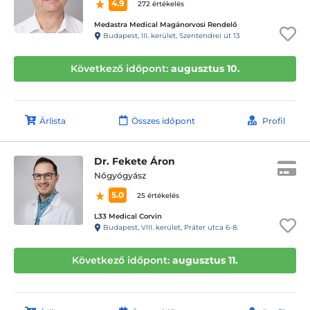
4.9
272 értékelés
Medastra Medical Magánorvosi Rendelő
Budapest, III. kerület, Szentendrei út 13
Következő időpont:
augusztus 10.
Árlista
Összes időpont
Profil
Dr. Fekete Áron
Nőgyógyász
5.0
25 értékelés
L33 Medical Corvin
Budapest, VIII. kerület, Práter utca 6-8.
Következő időpont:
augusztus 11.