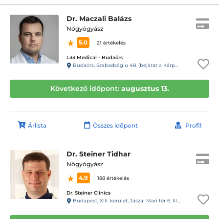
Dr. Maczali Balázs
Nőgyógyász
5.0
21 értékelés
L33 Medical - Budaörs
Budaörs, Szabadság u 48. (bejárat a Kárpát u. 1. felől)
Következő időpont:
augusztus 13.
Árlista
Összes időpont
Profil
Dr. Steiner Tidhar
Nőgyógyász
4.9
188 értékelés
Dr. Steiner Clinics
Budapest, XIII. kerület, Jászai Mari tér 6. III. 16. 16-os kapucsengő.