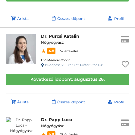
Árlista
Összes időpont
Profil
Dr. Purcsi Katalin
Nőgyógyász
4.8
52 értékelés
L33 Medical Corvin
Budapest, VIII. kerület, Práter utca 6-8.
Következő időpont:
augusztus 26.
Árlista
Összes időpont
Profil
Dr. Papp Luca
Nőgyógyász
4.9
73 értékelés