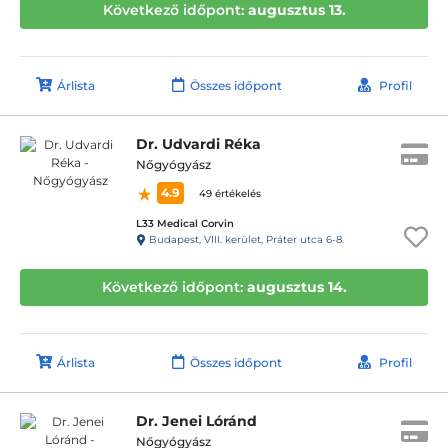
Következő időpont:
augusztus 13.
Árlista
Összes időpont
Profil
Dr. Udvardi Réka
Nőgyógyász
4.9
49 értékelés
L33 Medical Corvin
Budapest, VIII. kerület, Práter utca 6-8.
Következő időpont:
augusztus 14.
Árlista
Összes időpont
Profil
Dr. Jenei Lóránd
Nőgyógyász