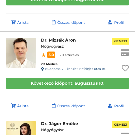
Árlista
Összes időpont
Profil
Dr. Mizsák Áron
KIEMELT
Nőgyógyász
5.0
211 értékelés
2B Medical
Budapest, VII. kerület, Nefelejcs utca 18.
Következő időpont:
augusztus 10.
Árlista
Összes időpont
Profil
Dr. Jáger Emőke
KIEMELT
Nőgyógyász