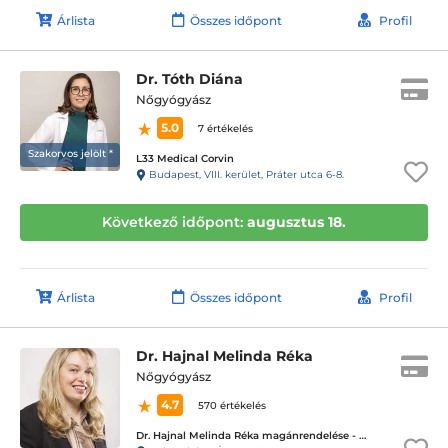
Árlista
Összes időpont
Profil
Dr. Tóth Diána
Nőgyógyász
5.0
7 értékelés
Szakorvos jelölt *
L33 Medical Corvin
Budapest, VIII. kerület, Práter utca 6-8.
Következő időpont:
augusztus 18.
Árlista
Összes időpont
Profil
Dr. Hajnal Melinda Réka
Nőgyógyász
4.7
570 értékelés
Dr. Hajnal Melinda Réka magánrendelése - Nyíregyháza