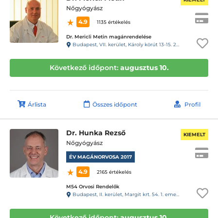
Nőgyógyász
4.9
1135 értékelés
Dr. Mericli Metin magánrendelése
Budapest, VII. kerület, Károly körút 13-15. 2.em.12.
Következő időpont:
augusztus 10.
Árlista
Összes időpont
Profil
Dr. Hunka Rezső
KIEMELT
Nőgyógyász
ÉV MAGÁNORVOSA 2017
4.9
2165 értékelés
M54 Orvosi Rendelők
Budapest, II. kerület, Margit krt. 54. 1. emelet 1.
Következő időpont:
augusztus 10.