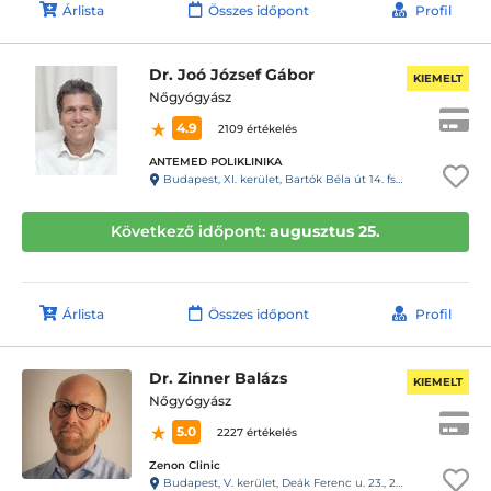
Árlista
Összes időpont
Profil
Dr. Joó József Gábor
KIEMELT
Nőgyógyász
4.9
2109 értékelés
ANTEMED POLIKLINIKA
Budapest, XI. kerület, Bartók Béla út 14. fszt. 6.
Következő időpont:
augusztus 25.
Árlista
Összes időpont
Profil
Dr. Zinner Balázs
KIEMELT
Nőgyógyász
5.0
2227 értékelés
Zenon Clinic
Budapest, V. kerület, Deák Ferenc u. 23., 2. em.