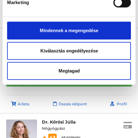
Marketing
Árlista
Összes időpont
Profil
Mindennek a megengedése
Dr. Balog Adrienn
Nőgyógyász
Kiválasztás engedélyezése
5.0
3 értékelés
L33 Medical Corvin
Budapest, VIII. kerület, Práter utca 6-8.
Megtagad
Következő időpont:
augusztus 24.
Árlista
Összes időpont
Profil
Dr. Kőrösi Júlia
Nőgyógyász
4.9
48 értékelés