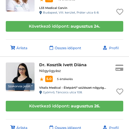
L33 Medical Corvin
Budapest, VIII. kerület, Práter utca 6-8.
Következő időpont:
augusztus 24.
Árlista
Összes időpont
Profil
Dr. Kosztik Ivett Diána
Nőgyógyász
5.0
5 értékelés
Szakorvos jelölt *
Vitalis Medical - Életpárti* szülészet-nőgyógyászati magánrendelő
Gyömrő, Táncsics utca 108.
Következő időpont:
augusztus 26.
Árlista
Összes időpont
Profil