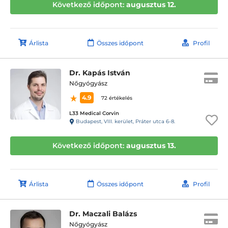
Következő időpont:
augusztus 12.
Árlista
Összes időpont
Profil
Dr. Kapás István
Nőgyógyász
4.9
72 értékelés
L33 Medical Corvin
Budapest, VIII. kerület, Práter utca 6-8.
Következő időpont:
augusztus 13.
Árlista
Összes időpont
Profil
Dr. Maczali Balázs
Nőgyógyász