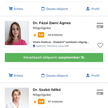
Árlista
Összes időpont
Profil
Dr. Fázsi Zseni Ágnes
Nőgyógyász
5.0
48 értékelés
Vitalis Medical - Életpárti* szülészet-nőgyógyászati magánrendelő
Gyömrő, Táncsics utca 108.
Következő időpont:
szeptember 15.
Árlista
Összes időpont
Profil
Dr. Szabó Ildikó
Nőgyógyász
4.8
97 értékelés