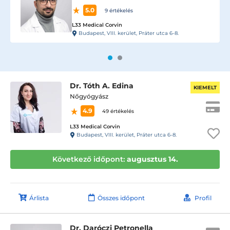
5.0
9 értékelés
L33 Medical Corvin
Budapest, VIII. kerület, Práter utca 6-8.
Dr. Tóth A. Edina
KIEMELT
Nőgyógyász
4.9
49 értékelés
L33 Medical Corvin
Budapest, VIII. kerület, Práter utca 6-8.
Következő időpont:
augusztus 14.
Árlista
Összes időpont
Profil
Dr. Daróczi Petronella