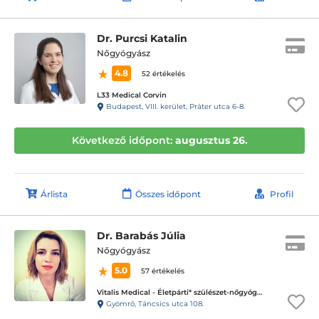
Dr. Purcsi Katalin
Nőgyógyász
4.8
52 értékelés
L33 Medical Corvin
Budapest, VIII. kerület, Práter utca 6-8.
Következő időpont:
augusztus 26.
Árlista
Összes időpont
Profil
Dr. Barabás Júlia
Nőgyógyász
5.0
57 értékelés
Vitalis Medical - Életpárti* szülészet-nőgyógyászati magánrendelő
Gyömrő, Táncsics utca 108.