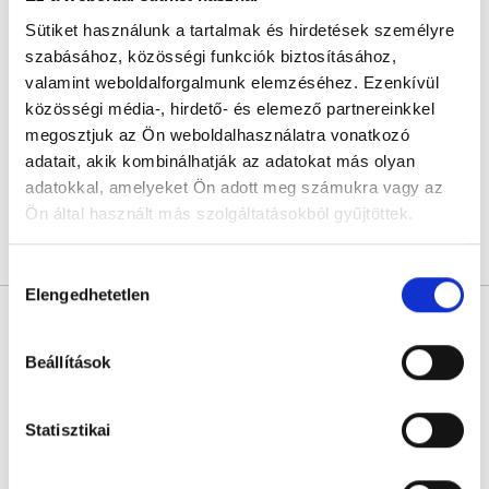
Dr. Tamási Ferenc
Sütiket használunk a tartalmak és hirdetések személyre
Nőgyógyász
szabásához, közösségi funkciók biztosításához,
4.9
29 értékelés
valamint weboldalforgalmunk elemzéséhez. Ezenkívül
Királyerdei Klinika
közösségi média-, hirdető- és elemező partnereinkkel
Budapest, XXI. kerület, Szent István út 248-250.
megosztjuk az Ön weboldalhasználatra vonatkozó
adatait, akik kombinálhatják az adatokat más olyan
Következő időpont:
augusztus 19.
adatokkal, amelyeket Ön adott meg számukra vagy az
Ön által használt más szolgáltatásokból gyűjtöttek.
Árlista
Összes időpont
Profil
Cookie
Hozzájárulás
szabályzat:
https://foglaljorvost.hu/info/foglaljorvost-
Elengedhetetlen
kiválasztása
Dr. Baranyi Eszter
hu-cookie-szabalyzat/
Nőgyógyász
Beállítások
4.9
104 értékelés
L33 Medical Corvin
Budapest, VIII. kerület, Práter utca 6-8.
Statisztikai
Következő időpont:
augusztus 24.