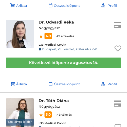
Árlista
Összes időpont
Profil
Dr. Udvardi Réka
Nőgyógyász
4.9
49 értékelés
L33 Medical Corvin
Budapest, VIII. kerület, Práter utca 6-8.
Következő időpont:
augusztus 14.
Árlista
Összes időpont
Profil
Dr. Tóth Diána
Nőgyógyász
5.0
7 értékelés
Szakorvos jelölt *
L33 Medical Corvin