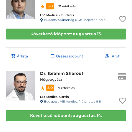
5.0
21 értékelés
L33 Medical - Budaörs
Budaörs, Szabadság u 48. (bejárat a Kárpát u. 1. felől)
Következő időpont:
augusztus 13.
Árlista
Összes időpont
Profil
Dr. Ibrahim Sharouf
Nőgyógyász
5.0
9 értékelés
L33 Medical Corvin
Budapest, VIII. kerület, Práter utca 6-8.
Következő időpont:
augusztus 14.