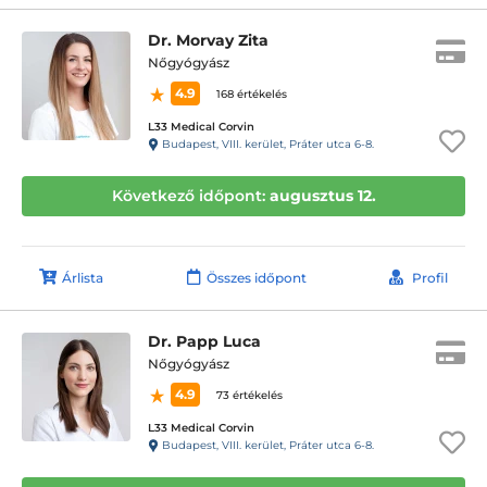
Dr. Morvay Zita
Nőgyógyász
4.9
168 értékelés
L33 Medical Corvin
Budapest, VIII. kerület, Práter utca 6-8.
Következő időpont:
augusztus 12.
Árlista
Összes időpont
Profil
Dr. Papp Luca
Nőgyógyász
4.9
73 értékelés
L33 Medical Corvin
Budapest, VIII. kerület, Práter utca 6-8.