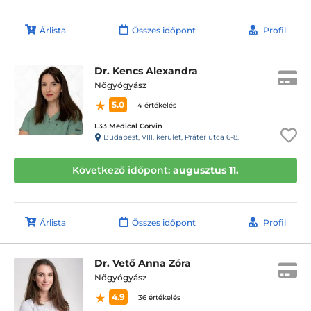
Árlista
Összes időpont
Profil
Dr. Kencs Alexandra
Nőgyógyász
5.0
4 értékelés
L33 Medical Corvin
Budapest, VIII. kerület, Práter utca 6-8.
Következő időpont:
augusztus 11.
Árlista
Összes időpont
Profil
Dr. Vető Anna Zóra
Nőgyógyász
4.9
36 értékelés