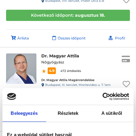
Budapest, VIII. kerület, Práter utca 6-8.
Következő időpont:
augusztus 18.
Árlista
Összes időpont
Profil
Dr. Magyar Attila
Nőgyógyász
4.9
472 értékelés
Dr. Magyar Attila Magánrendelése
Budapest, III. kerület, Montevideo u. 7. 1em
Következő időpont:
augusztus 18.
Beleegyezés
Részletek
A sütikről
Árlista
Összes időpont
Profil
Ez a weboldal sütiket használ