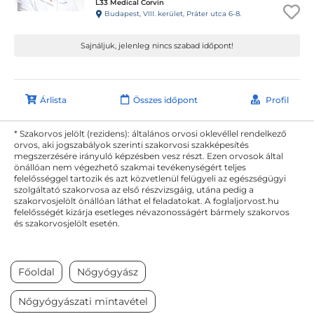
L33 Medical Corvin
Budapest, VIII. kerület, Práter utca 6-8.
Sajnáljuk, jelenleg nincs szabad időpont!
Árlista
Összes időpont
Profil
* Szakorvos jelölt (rezidens): általános orvosi oklevéllel rendelkező
orvos, aki jogszabályok szerinti szakorvosi szakképesítés
megszerzésére irányuló képzésben vesz részt. Ezen orvosok által
önállóan nem végezhető szakmai tevékenységért teljes
felelősséggel tartozik és azt közvetlenül felügyeli az egészségügyi
szolgáltató szakorvosa az első részvizsgáig, utána pedig a
szakorvosjelölt önállóan láthat el feladatokat. A foglaljorvost.hu
felelősségét kizárja esetleges névazonosságért bármely szakorvos
és szakorvosjelölt esetén.
Főoldal
Nőgyógyász
Nőgyógyászati mintavétel