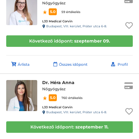
Nőgyógyász
5.0
59 értékelés
L33 Medical Corvin
Budapest, VIII. kerület, Práter utca 6-8.
Következő időpont:
szeptember 09.
Árlista
Összes időpont
Profil
Dr. Héra Anna
Nőgyógyász
5.0
760 értékelés
L33 Medical Corvin
Budapest, VIII. kerület, Práter utca 6-8.
Következő időpont:
szeptember 11.