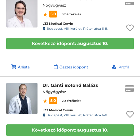
Nőgyógyász
5.0
37 értékelés
L33 Medical Corvin
Budapest, VIII. kerület, Práter utca 6-8.
Következő időpont:
augusztus 10.
Árlista
Összes időpont
Profil
Dr. Gánti Botond Balázs
Nőgyógyász
5.0
20 értékelés
L33 Medical Corvin
Budapest, VIII. kerület, Práter utca 6-8.
Következő időpont:
augusztus 10.