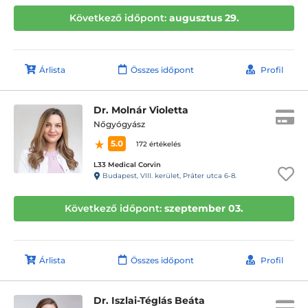
Következő időpont:
augusztus 29.
Árlista
Összes időpont
Profil
Dr. Molnár Violetta
Nőgyógyász
5.0
172 értékelés
L33 Medical Corvin
Budapest, VIII. kerület, Práter utca 6-8.
Következő időpont:
szeptember 03.
Árlista
Összes időpont
Profil
Dr. Iszlai-Téglás Beáta