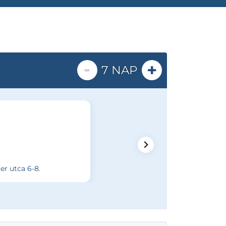
-
+
7 NAP
ter utca 6-8.