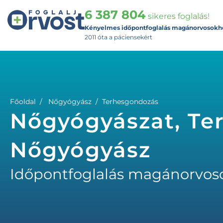
6 387 804
sikeres foglalás!
Kényelmes időpontfoglalás magánorvosokh
2011 óta a páciensekért
Főoldal
Nőgyógyász
Terhesgondozás
Nőgyógyászat, Te
Nőgyógyász
Időpontfoglalás magánorvos