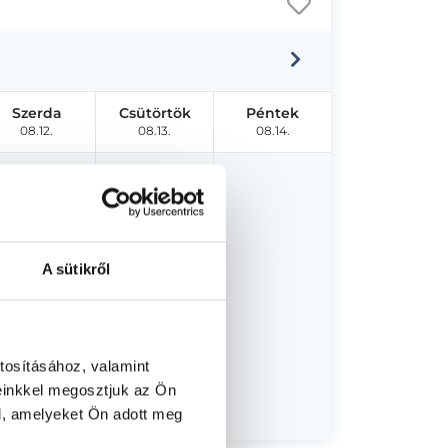
Szerda
Csütörtök
Péntek
08.12.
08.13.
08.14.
A sütikről
tosításához, valamint
einkkel megosztjuk az Ön
l, amelyeket Ön adott meg