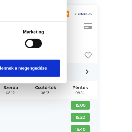
4.9
98 értékelés
Marketing
lépcsőház, fsz. 2.
dennek a megengedése
Szerda
Csütörtök
Péntek
08.12.
08.13.
08.14.
15:00
15:20
15:40