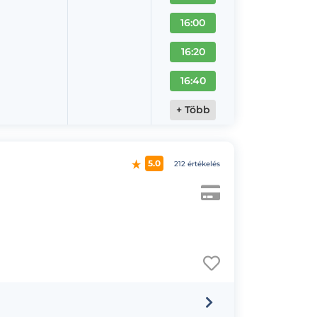
16:00
16:20
16:40
+ Több
5.0
212 értékelés