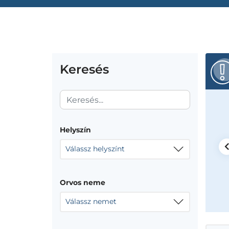
Keresés
stván
Helyszín
ékelés
Válassz helyszínt
inic
et, Bimbó út 108, udvar 13 ajtó. Kaputelefon 13- Rendelő
Orvos neme
Válassz nemet