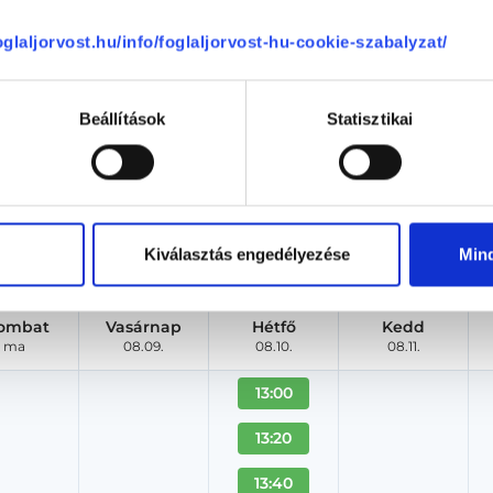
foglaljorvost.hu/info/foglaljorvost-hu-cookie-szabalyzat/
Dr. Mészáros Amália
EMELT
Nőgyógyász
Beállítások
Statisztikai
For Life Medical Center
Budapest, VIII. kerület, Bródy Sándor utca 28. 1.
Árlista
Adatlap
Kiválasztás engedélyezése
Min
Aug. 08. - Aug. 14.
ombat
Vasárnap
Hétfő
Kedd
ma
08.09.
08.10.
08.11.
13:00
13:20
13:40