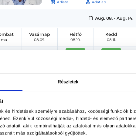
Árlista
Adatlap
Aug. 08. - Aug. 14.
ombat
Vasárnap
Hétfő
Kedd
ma
08.09.
08.10.
08.11.
15:20
14:20
15:40
15:00
16:00
15:20
Részletek
17:20
16:20
ál
18:00
16:40
mak és hirdetések személyre szabásához, közösségi funkciók biz
18:20
17:00
hez. Ezenkívül közösségi média-, hirdető- és elemező partner
zó adatait, akik kombinálhatják az adatokat más olyan adatokka
+ Több
+ Több
sznált más szolgáltatásokból gyűjtöttek.