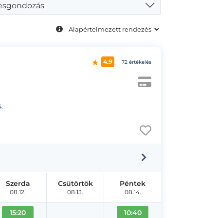
esgondozás
4.9
72 értékelés
4.
Szerda
Csütörtök
Péntek
08.12.
08.13.
08.14.
15:20
10:40