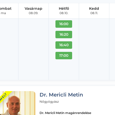
ombat
Vasárnap
Hétfő
Kedd
ma
08.09.
08.10.
08.11.
16:00
16:20
16:40
17:00
Dr. Mericli Metin
EMELT
Nőgyógyász
Dr. Mericli Metin magánrendelése