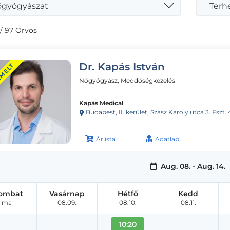
gyógyászat
Terh
/ 97 Orvos
Dr. Kapás István
EMELT
Nőgyógyász, Meddőségkezelés
Kapás Medical
Budapest, II. kerület, Szász Károly utca 3. Fszt. 
Árlista
Adatlap
Aug. 08. - Aug. 14.
ombat
Vasárnap
Hétfő
Kedd
ma
08.09.
08.10.
08.11.
10:20