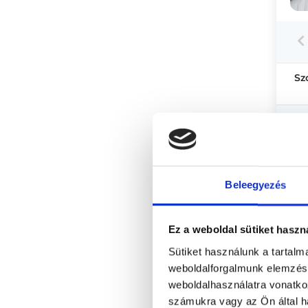
Sz
Beleegyezés
Ez a weboldal sütiket haszn
Sütiket használunk a tartal
weboldalforgalmunk elemzésé
weboldalhasználatra vonatko
számukra vagy az Ön által ha