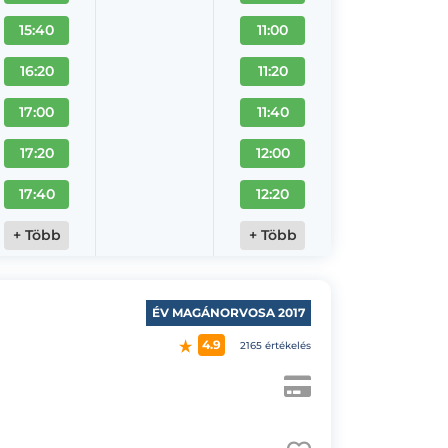
15:40
11:00
16:20
11:20
17:00
11:40
17:20
12:00
17:40
12:20
+ Több
+ Több
ÉV MAGÁNORVOSA 2017
4.9
2165 értékelés