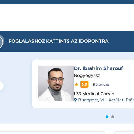
FOGLALÁSHOZ KATTINTS AZ IDŐPONTRA
Dr. Ibrahim Sharouf
Nőgyógyász
5.0
9 értékelés
L33 Medical Corvin
Budapest, VIII. kerület, Prá