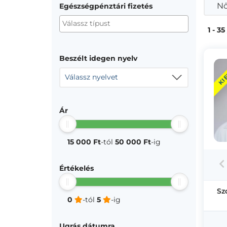
Nő
Egészségpénztári fizetés
1 - 35
Beszélt idegen nyelv
KI
Válassz nyelvet
Ár
15 000 Ft
-tól
50 000 Ft
-ig
Értékelés
Sz
0
-tól
5
-ig
Ugrás dátumra