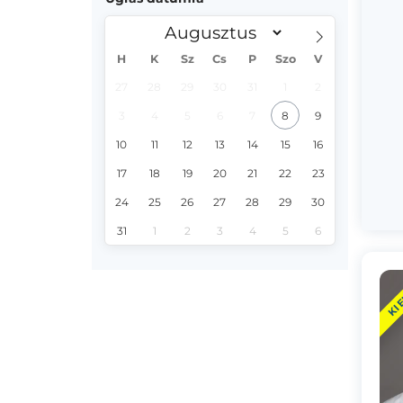
H
K
Sz
Cs
P
Szo
V
27
28
29
30
31
1
2
3
4
5
6
7
8
9
10
11
12
13
14
15
16
17
18
19
20
21
22
23
24
25
26
27
28
29
30
31
1
2
3
4
5
6
KI