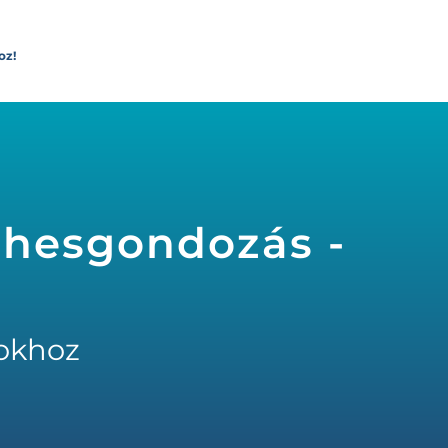
oz!
rhesgondozás -
okhoz