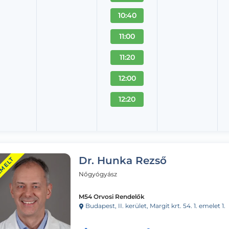
10:40
11:00
11:20
12:00
12:20
Dr. Hunka Rezső
EMELT
Nőgyógyász
M54 Orvosi Rendelők
Budapest, II. kerület, Margit krt. 54. 1. emelet 1.