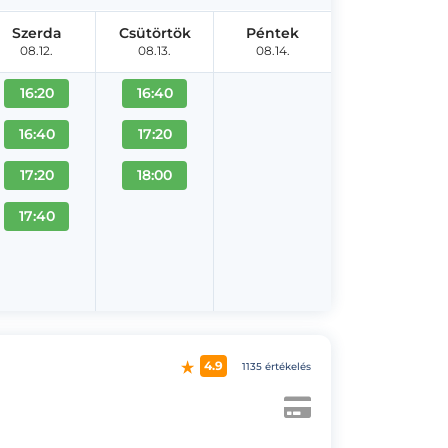
Szerda
Csütörtök
Péntek
08.12.
08.13.
08.14.
16:20
16:40
16:40
17:20
17:20
18:00
17:40
4.9
1135 értékelés