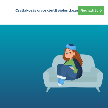
Csatlakozás orvosként
Bejelentkezés
Regisztráció