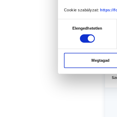
Cookie szabályzat:
https://
KI
Hozzájárulás
Elengedhetetlen
kiválasztása
Megtagad
Sz