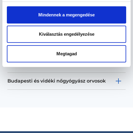
Mindennek a megengedése
Nőgyógyász - Nőgyógyászat
Kiválasztás engedélyezése
Nőgyógyászat TERÜLETHEZ KAPCSOLÓDÓ
SZAKTERÜLETEK
Megtagad
Szolgáltatások
Budapesti és vidéki nőgyógyász orvosok