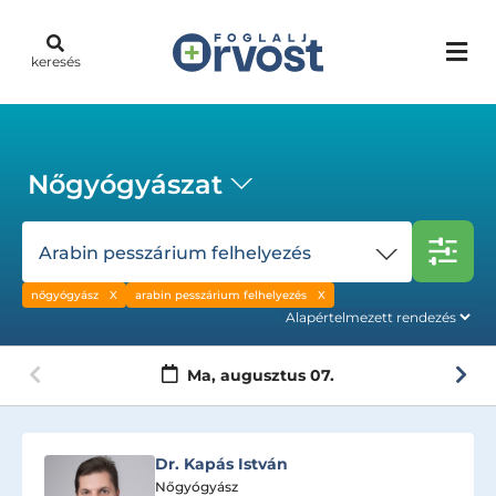
keresés
Nőgyógyászat
Arabin pesszárium felhelyezés
nőgyógyász
arabin pesszárium felhelyezés
Ma,
augusztus 07.
Dr. Kapás István
Nőgyógyász