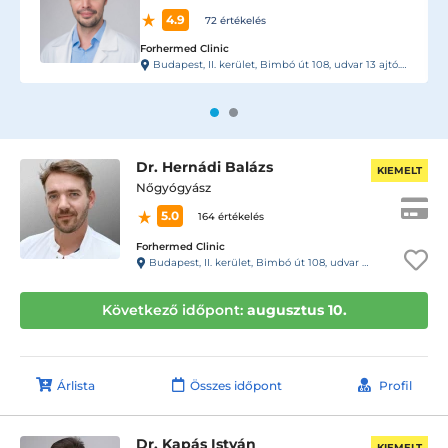
4.9
72 értékelés
Forhermed Clinic
Budapest, II. kerület, Bimbó út 108, udvar 13 ajtó. Kaputelefon 13- Rendelő
Dr. Hernádi Balázs
KIEMELT
Nőgyógyász
5.0
164 értékelés
Forhermed Clinic
Budapest, II. kerület, Bimbó út 108, udvar 13 ajtó. Kaputelefon 13- Rendelő
Következő időpont:
augusztus 10.
Árlista
Összes időpont
Profil
Dr. Kapás István
KIEMELT