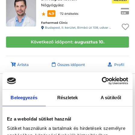
Nőgyógyász
4.9
72 értékelés
Forhermed Clinic
Budapest, II. kerület, Bimbó út 108, udvar 13 ajtó. Kaputelefon 13- Rendelő
Következő időpont:
augusztus 10.
Árlista
Összes időpont
Profil
Dr. Lőrincz Anita
Nőgyógyász
5.0
Beleegyezés
Részletek
A sütikről
20 értékelés
L33 Medical - Budaörs
Budaörs, Szabadság u 48. (bejárat a Kárpát u. 1. felől)
Ez a weboldal sütiket használ
Következő időpont:
augusztus 12.
Sütiket használunk a tartalmak és hirdetések személyre