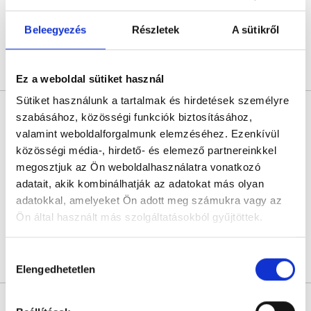
Következő időpont:
augusztus 27.
Beleegyezés
Részletek
A sütikről
Árlista
Összes időpont
Profil
Ez a weboldal sütiket használ
Sütiket használunk a tartalmak és hirdetések személyre
Dr. Kapás István
szabásához, közösségi funkciók biztosításához,
Nőgyógyász
valamint weboldalforgalmunk elemzéséhez. Ezenkívül
4.9
72 értékelés
közösségi média-, hirdető- és elemező partnereinkkel
L33 Medical Corvin
megosztjuk az Ön weboldalhasználatra vonatkozó
Budapest, VIII. kerület, Práter utca 6-8.
adatait, akik kombinálhatják az adatokat más olyan
adatokkal, amelyeket Ön adott meg számukra vagy az
Következő időpont:
augusztus 27.
Ön által használt más szolgáltatásokból gyűjtöttek.
Cookie
Hozzájárulás
Árlista
Összes időpont
Profil
szabályzat:
https://foglaljorvost.hu/info/foglaljorvost-
Elengedhetetlen
kiválasztása
hu-cookie-szabalyzat/
* Szakorvos jelölt (rezidens): általános orvosi oklevéllel rendelkező
orvos, aki jogszabályok szerinti szakorvosi szakképesítés