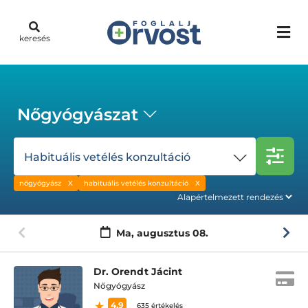
keresés
Nőgyógyászat
Habituális vetélés konzultáció
nőgyógyász
habituális vetélés konzultáció
Ma,
augusztus 08.
Dr. Orendt Jácint
Nőgyógyász
4.9
635 értékelés