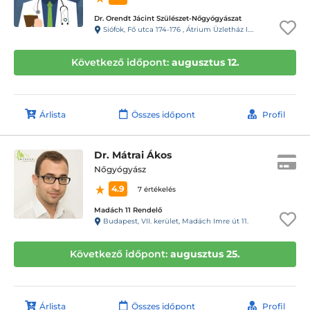
Dr. Orendt Jácint Szülészet-Nőgyógyászat
Siófok, Fő utca 174-176 , Átrium Üzletház I. emelet
Következő időpont:
augusztus 12.
Árlista
Összes időpont
Profil
Dr. Mátrai Ákos
Nőgyógyász
4.9
7 értékelés
Madách 11 Rendelő
Budapest, VII. kerület, Madách Imre út 11.
Következő időpont:
augusztus 25.
Árlista
Összes időpont
Profil