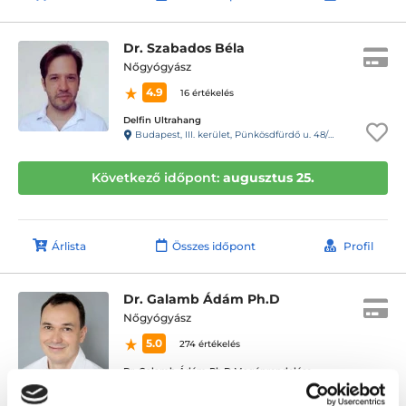
Dr. Szabados Béla
Nőgyógyász
4.9
16 értékelés
Delfin Ultrahang
Budapest, III. kerület, Pünkösdfürdő u. 48/B
Következő időpont:
augusztus 25.
Árlista
Összes időpont
Profil
Dr. Galamb Ádám Ph.D
Nőgyógyász
5.0
274 értékelés
Dr. Galamb Ádám Ph.D Magánrendelése
Budapest, V. kerület, Régiposta u. 2., VI. emelet, 59. ajtó, 61-es kapucsengő