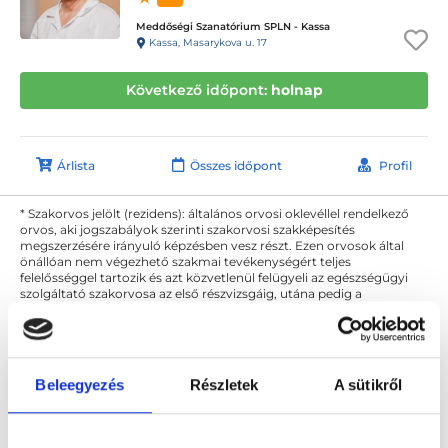
Meddőségi Szanatórium SPLN - Kassa
Kassa, Masarykova u. 17
Következő időpont:
holnap
Árlista
Összes időpont
Profil
* Szakorvos jelölt (rezidens): általános orvosi oklevéllel rendelkező
orvos, aki jogszabályok szerinti szakorvosi szakképesítés
megszerzésére irányuló képzésben vesz részt. Ezen orvosok által
önállóan nem végezhető szakmai tevékenységért teljes
felelősséggel tartozik és azt közvetlenül felügyeli az egészségügyi
szolgáltató szakorvosa az első részvizsgáig, utána pedig a
szakorvosjelölt önállóan láthat el feladatokat. A foglaljorvost.hu
felelősségét kizárja esetleges névazonosságért bármely szakorvos
és szakorvosjelölt esetén.
Beleegyezés
Részletek
A sütikről
Főoldal
Nőgyógyász