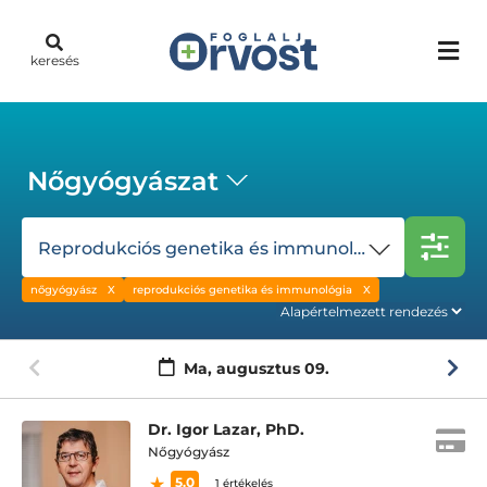
keresés
Nőgyógyászat
Reprodukciós genetika és immunológia
nőgyógyász
reprodukciós genetika és immunológia
Ma,
augusztus 09.
Dr. Igor Lazar, PhD.
Nőgyógyász
5.0
1 értékelés