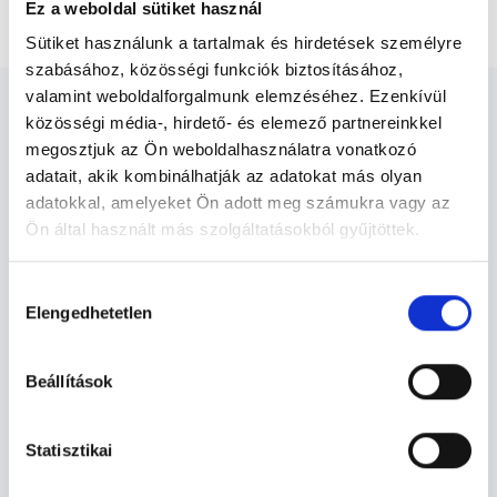
Reprodukciós genetika és immunológia
Ez a weboldal sütiket használ
Sütiket használunk a tartalmak és hirdetések személyre
szabásához, közösségi funkciók biztosításához,
valamint weboldalforgalmunk elemzéséhez. Ezenkívül
közösségi média-, hirdető- és elemező partnereinkkel
megosztjuk az Ön weboldalhasználatra vonatkozó
adatait, akik kombinálhatják az adatokat más olyan
Nőgyógyász - Nőgyógyászat
adatokkal, amelyeket Ön adott meg számukra vagy az
Ön által használt más szolgáltatásokból gyűjtöttek.
Cookie
Nőgyógyászat TERÜLETHEZ KAPCSOLÓDÓ
Hozzájárulás
szabályzat:
https://foglaljorvost.hu/info/foglaljorvost-
SZAKTERÜLETEK
Elengedhetetlen
kiválasztása
hu-cookie-szabalyzat/
Szolgáltatások
Beállítások
Budapesti és vidéki nőgyógyász orvosok
Statisztikai