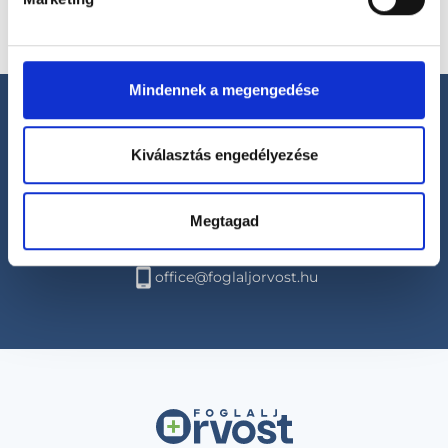
Mindennek a megengedése
Kiválasztás engedélyezése
Segíthetünk?
Megtagad
+36 1 700-1398
(H-P: 8:00-20:00)
office@foglaljorvost.hu