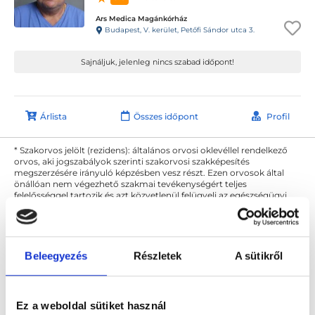
Ars Medica Magánkórház
Budapest, V. kerület, Petőfi Sándor utca 3.
Sajnáljuk, jelenleg nincs szabad időpont!
Árlista
Összes időpont
Profil
* Szakorvos jelölt (rezidens): általános orvosi oklevéllel rendelkező
orvos, aki jogszabályok szerinti szakorvosi szakképesítés
megszerzésére irányuló képzésben vesz részt. Ezen orvosok által
önállóan nem végezhető szakmai tevékenységért teljes
felelősséggel tartozik és azt közvetlenül felügyeli az egészségügyi
szolgáltató szakorvosa az első részvizsgáig, utána pedig a
szakorvosjelölt önállóan láthat el feladatokat. A foglaljorvost.hu
felelősségét kizárja esetleges névazonosságért bármely szakorvos
és szakorvosjelölt esetén.
Beleegyezés
Részletek
A sütikről
Főoldal
Nőgyógyász
Női intim plasztika
Ez a weboldal sütiket használ