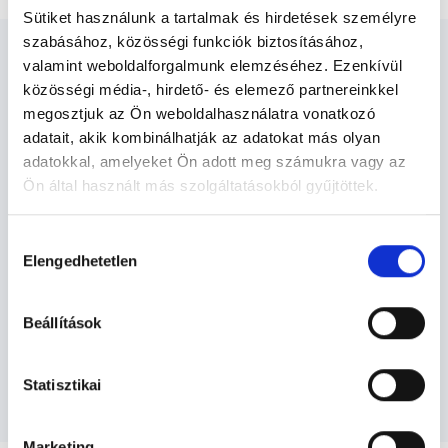
Sütiket használunk a tartalmak és hirdetések személyre
szabásához, közösségi funkciók biztosításához,
valamint weboldalforgalmunk elemzéséhez. Ezenkívül
közösségi média-, hirdető- és elemező partnereinkkel
megosztjuk az Ön weboldalhasználatra vonatkozó
Nőgyógyász - Nőgyógyászat
adatait, akik kombinálhatják az adatokat más olyan
adatokkal, amelyeket Ön adott meg számukra vagy az
Ön által használt más szolgáltatásokból gyűjtöttek.
Nőgyógyászat TERÜLETHEZ KAPCSOLÓDÓ
Cookie
SZAKTERÜLETEK
Hozzájárulás
szabályzat:
https://foglaljorvost.hu/info/foglaljorvost-
Elengedhetetlen
kiválasztása
hu-cookie-szabalyzat/
Szolgáltatások
Beállítások
Budapesti és vidéki nőgyógyász orvosok
Statisztikai
Marketing