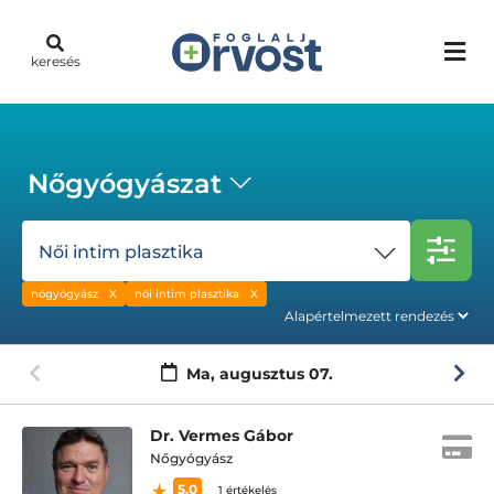
keresés
Nőgyógyászat
Női intim plasztika
nőgyógyász
női intim plasztika
Ma,
augusztus 07.
Dr. Vermes Gábor
Nőgyógyász
5.0
1 értékelés