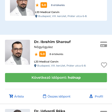
5.0
8 értékelés
L33 Medical Corvin
Budapest, VIII. kerület, Práter utca 6-8.
Dr. Ibrahim Sharouf
Nőgyógyász
5.0
8 értékelés
L33 Medical Corvin
Budapest, VIII. kerület, Práter utca 6-8.
Következő időpont:
holnap
Árlista
Összes időpont
Profil
Dr. Udvardi Réka