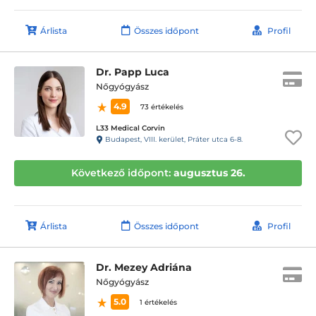
Árlista
Összes időpont
Profil
Dr. Papp Luca
Nőgyógyász
4.9
73 értékelés
L33 Medical Corvin
Budapest, VIII. kerület, Práter utca 6-8.
Következő időpont:
augusztus 26.
Árlista
Összes időpont
Profil
Dr. Mezey Adriána
Nőgyógyász
5.0
1 értékelés