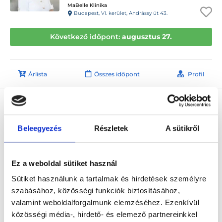
MaBelle Klinika
Budapest, VI. kerület, Andrássy út 43.
Következő időpont:
augusztus 27.
Árlista
Összes időpont
Profil
Dr. Babay Lilla
Nőgyógyász
5.0
Beleegyezés
Részletek
A sütikről
2 értékelés
MaBelle Klinika
Budapest, VI. kerület, Andrássy út 43.
Ez a weboldal sütiket használ
Következő időpont:
augusztus 29.
Sütiket használunk a tartalmak és hirdetések személyre
szabásához, közösségi funkciók biztosításához,
valamint weboldalforgalmunk elemzéséhez. Ezenkívül
Árlista
Összes időpont
Profil
közösségi média-, hirdető- és elemező partnereinkkel