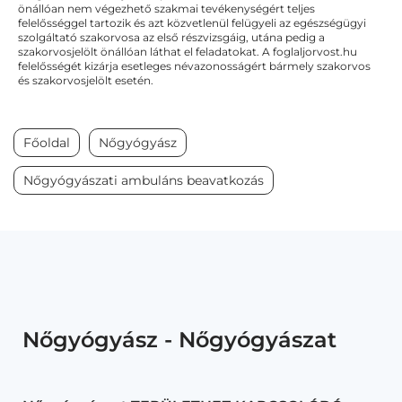
önállóan nem végezhető szakmai tevékenységért teljes
felelősséggel tartozik és azt közvetlenül felügyeli az egészségügyi
szolgáltató szakorvosa az első részvizsgáig, utána pedig a
szakorvosjelölt önállóan láthat el feladatokat. A foglaljorvost.hu
felelősségét kizárja esetleges névazonosságért bármely szakorvos
és szakorvosjelölt esetén.
Főoldal
Nőgyógyász
Nőgyógyászati ambuláns beavatkozás
Nőgyógyász - Nőgyógyászat