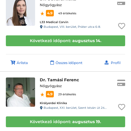
Nőgyógyász
4.9
49 értékelés
L33 Medical Corvin
Budapest, VIII. kerület, Práter utca 6-8.
Következő időpont:
augusztus 14.
Árlista
Összes időpont
Profil
Dr. Tamási Ferenc
Nőgyógyász
4.9
29 értékelés
Királyerdei Klinika
Budapest, XXI. kerület, Szent István út 248-250.
Következő időpont:
augusztus 19.