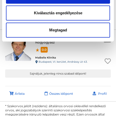
Sajnáljuk, jelenleg nincs szabad időpont!
Kiválasztás engedélyezése
Árlista
Összes időpont
Profil
Megtagad
Dr. PhD Habil Med Tóth Péter
Nőgyógyász
0.0
MaBelle Klinika
Budapest, VI. kerület, Andrássy út 43.
Sajnáljuk, jelenleg nincs szabad időpont!
Árlista
Összes időpont
Profil
* Szakorvos jelölt (rezidens): általános orvosi oklevéllel rendelkező
orvos, aki jogszabályok szerinti szakorvosi szakképesítés
megszerzésére irányuló képzésben vesz részt. Ezen orvosok által