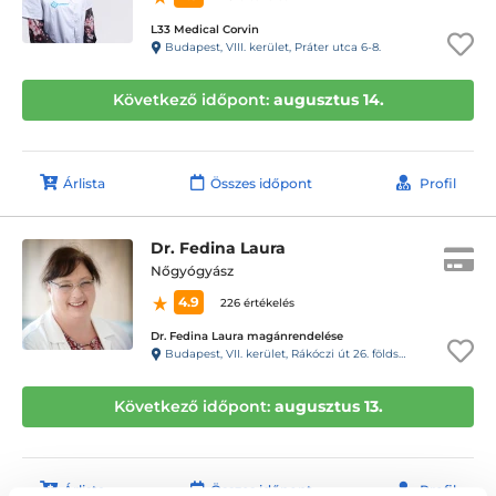
L33 Medical Corvin
Budapest, VIII. kerület, Práter utca 6-8.
Következő időpont:
augusztus 14.
Árlista
Összes időpont
Profil
Dr. Fedina Laura
Nőgyógyász
4.9
226 értékelés
Dr. Fedina Laura magánrendelése
Budapest, VII. kerület, Rákóczi út 26. földszint 2/a, kapucsengő: 5
Következő időpont:
augusztus 13.
Árlista
Összes időpont
Profil