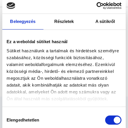
* Szakorvos jelölt (rezidens): általános orvosi oklevéllel rendelkező
orvos, aki jogszabályok szerinti szakorvosi szakképesítés
Beleegyezés
Részletek
A sütikről
megszerzésére irányuló képzésben vesz részt. Ezen orvosok által
önállóan nem végezhető szakmai tevékenységért teljes
felelősséggel tartozik és azt közvetlenül felügyeli az egészségügyi
szolgáltató szakorvosa az első részvizsgáig, utána pedig a
szakorvosjelölt önállóan láthat el feladatokat. A foglaljorvost.hu
Ez a weboldal sütiket használ
felelősségét kizárja esetleges névazonosságért bármely szakorvos
és szakorvosjelölt esetén.
Sütiket használunk a tartalmak és hirdetések személyre
szabásához, közösségi funkciók biztosításához,
valamint weboldalforgalmunk elemzéséhez. Ezenkívül
Főoldal
Nőgyógyász
közösségi média-, hirdető- és elemező partnereinkkel
megosztjuk az Ön weboldalhasználatra vonatkozó
Tinédzser nőgyógyászati ambulancia
adatait, akik kombinálhatják az adatokat más olyan
adatokkal, amelyeket Ön adott meg számukra vagy az
Ön által használt más szolgáltatásokból gyűjtöttek.
Cookie
Hozzájárulás
szabályzat:
https://foglaljorvost.hu/info/foglaljorvost-
Elengedhetetlen
kiválasztása
hu-cookie-szabalyzat/