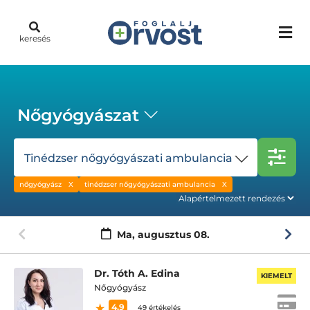
keresés
Nőgyógyászat
Tinédzser nőgyógyászati ambulancia
nőgyógyász
tinédzser nőgyógyászati ambulancia
Ma,
augusztus 08.
Dr. Tóth A. Edina
KIEMELT
Nőgyógyász
4.9
49 értékelés