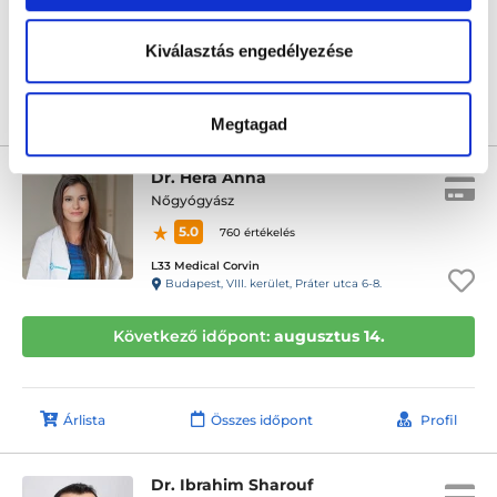
Következő időpont:
augusztus 13.
Kiválasztás engedélyezése
Árlista
Összes időpont
Profil
Megtagad
Dr. Héra Anna
Nőgyógyász
5.0
760 értékelés
L33 Medical Corvin
Budapest, VIII. kerület, Práter utca 6-8.
Következő időpont:
augusztus 14.
Árlista
Összes időpont
Profil
Dr. Ibrahim Sharouf