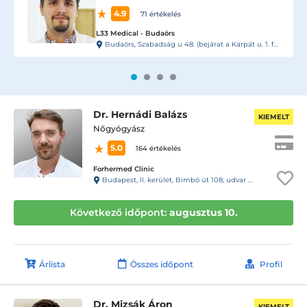
5.0
9 értékelés
L33 Medical Corvin
át u. 1. felől)
Budapest, VIII. kerület, Práter utca 6-8.
Dr. Hernádi Balázs
KIEMELT
Nőgyógyász
5.0
164 értékelés
Forhermed Clinic
Budapest, II. kerület, Bimbó út 108, udvar 13 ajtó. Kaputelefon 13- Rendelő
Következő időpont:
augusztus 10.
Árlista
Összes időpont
Profil
Dr. Mizsák Áron
KIEMELT