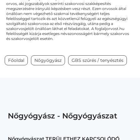
orvos, aki jogszabályok szerinti szakorvosi szakképesítés
megszerzésére irányuló képzésben vesz részt. Ezen orvosok által
önállóan nem végezhető szakmai tevékenységért teljes
felelősséggel tartozik és azt közvetlenül felügyeli az egészségügyi
szolgáltató szakorvosa az első részvizsgáig, utána pedig a
szakorvosjelölt önállóan láthat el feladatokat. A foglaljorvost.hu
felelősségét kizárja esetleges névazonosságért bármely szakorvos
és szakorvosjelölt esetén.
Főoldal
Nőgyógyász
GBS szűrés / tenyésztés
Nőgyógyász - Nőgyógyászat
Nőgyógyászat TERÜLETHEZ KAPCSOLÓDÓ