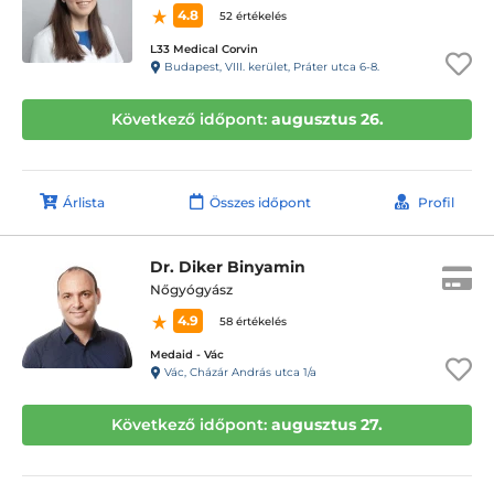
4.8
52 értékelés
L33 Medical Corvin
Budapest, VIII. kerület, Práter utca 6-8.
Következő időpont:
augusztus 26.
Árlista
Összes időpont
Profil
Dr. Diker Binyamin
Nőgyógyász
4.9
58 értékelés
Medaid - Vác
Vác, Cházár András utca 1/a
Következő időpont:
augusztus 27.