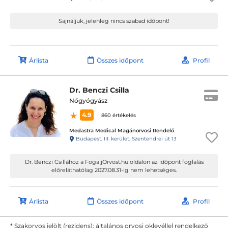
Sajnáljuk, jelenleg nincs szabad időpont!
Árlista
Összes időpont
Profil
Dr. Benczi Csilla
Nőgyógyász
4.9
860 értékelés
Medastra Medical Magánorvosi Rendelő
Budapest, III. kerület, Szentendrei út 13
Dr. Benczi Csillához a FogaljOrvost.hu oldalon az időpont foglalás
előreláthatólag 2027.08.31-ig nem lehetséges.
Árlista
Összes időpont
Profil
* Szakorvos jelölt (rezidens): általános orvosi oklevéllel rendelkező