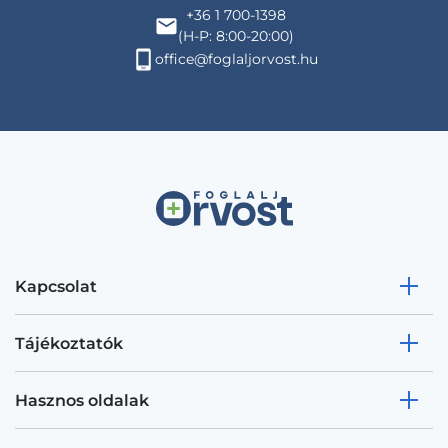
+36 1 700-1398
(H-P: 8:00-20:00)
office@foglaljorvost.hu
Kapcsolat
Tájékoztatók
Hasznos oldalak