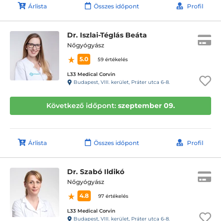
Árlista
Összes időpont
Profil
Dr. Iszlai-Téglás Beáta
Nőgyógyász
5.0
59 értékelés
L33 Medical Corvin
Budapest, VIII. kerület, Práter utca 6-8.
Következő időpont:
szeptember 09.
Árlista
Összes időpont
Profil
Dr. Szabó Ildikó
Nőgyógyász
4.8
97 értékelés
L33 Medical Corvin
Budapest, VIII. kerület, Práter utca 6-8.