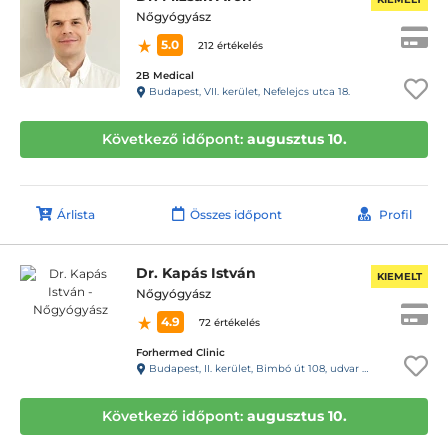
Nőgyógyász
5.0
212 értékelés
2B Medical
Budapest, VII. kerület, Nefelejcs utca 18.
Következő időpont:
augusztus 10.
Árlista
Összes időpont
Profil
Dr. Kapás István
KIEMELT
Nőgyógyász
4.9
72 értékelés
Forhermed Clinic
Budapest, II. kerület, Bimbó út 108, udvar 13 ajtó. Kaputelefon 13- Rendelő
Következő időpont:
augusztus 10.