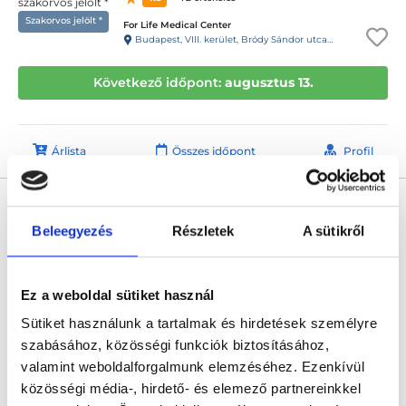
Szakorvos jelölt *
For Life Medical Center
Budapest, VIII. kerület, Bródy Sándor utca 28. 1.lépcsőház, fsz. 2.
Következő időpont:
augusztus 13.
Árlista
Összes időpont
Profil
Dr. Molnár Violetta
Nőgyógyász
Beleegyezés
Részletek
A sütikről
5.0
172 értékelés
L33 Medical Corvin
Budapest, VIII. kerület, Práter utca 6-8.
Ez a weboldal sütiket használ
Sütiket használunk a tartalmak és hirdetések személyre
Következő időpont:
augusztus 13.
szabásához, közösségi funkciók biztosításához,
valamint weboldalforgalmunk elemzéséhez. Ezenkívül
közösségi média-, hirdető- és elemező partnereinkkel
Árlista
Összes időpont
Profil