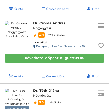
Árlista
Összes időpont
Profil
Dr. Csoma András
Nőgyógyász
4.9
269 értékelés
2B Medical
Budapest, VII. kerület, Nefelejcs utca 18.
Következő időpont:
augusztus 18.
Árlista
Összes időpont
Profil
Dr. Tóth Diána
Nőgyógyász
5.0
7 értékelés
Szakorvos jelölt *