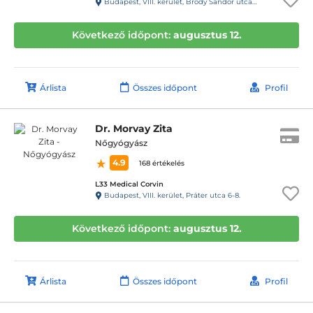
Budapest, VIII. kerület, Bródy Sándor utca 28. 1.lépcsőház, fsz. 2.
Következő időpont:
augusztus 12.
Árlista
Összes időpont
Profil
Dr. Morvay Zita
Nőgyógyász
4.9
168 értékelés
L33 Medical Corvin
Budapest, VIII. kerület, Práter utca 6-8.
Következő időpont:
augusztus 12.
Árlista
Összes időpont
Profil