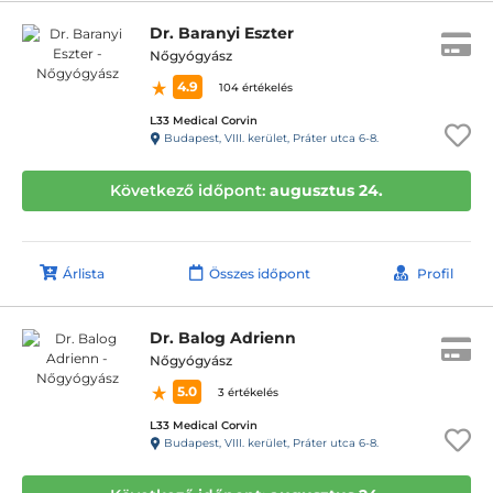
Dr. Baranyi Eszter
Nőgyógyász
4.9
104 értékelés
L33 Medical Corvin
Budapest, VIII. kerület, Práter utca 6-8.
Következő időpont:
augusztus 24.
Árlista
Összes időpont
Profil
Dr. Balog Adrienn
Nőgyógyász
5.0
3 értékelés
L33 Medical Corvin
Budapest, VIII. kerület, Práter utca 6-8.