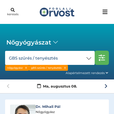
keresés
Nőgyógyászat
GBS szűrés / tenyésztés
nőgyógyász
gBS szűrés / tenyésztés
Ma,
augusztus 08.
Dr. Ibrahim Sharouf
Nőgyógyász