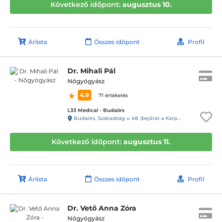
Következő időpont:
augusztus 10.
Árlista
Összes időpont
Profil
Dr. Mihali Pál
Nőgyógyász
4.9
71 értékelés
L33 Medical - Budaörs
Budaörs, Szabadság u 48. (bejárat a Kárpát u. 1. felől)
Következő időpont:
augusztus 11.
Árlista
Összes időpont
Profil
Dr. Vető Anna Zóra
Nőgyógyász