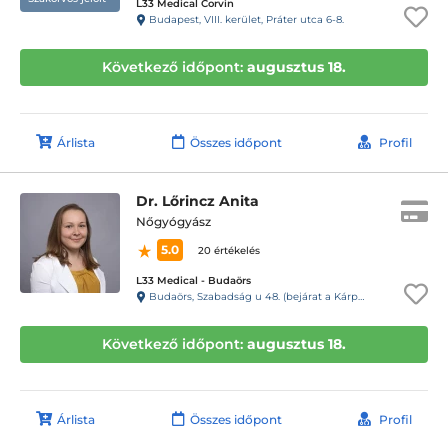
L33 Medical Corvin
Budapest, VIII. kerület, Práter utca 6-8.
Következő időpont:
augusztus 18.
Árlista
Összes időpont
Profil
Dr. Lőrincz Anita
Nőgyógyász
5.0
20 értékelés
L33 Medical - Budaörs
Budaörs, Szabadság u 48. (bejárat a Kárpát u. 1. felől)
Következő időpont:
augusztus 18.
Árlista
Összes időpont
Profil