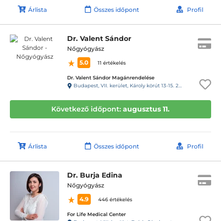
Árlista
Összes időpont
Profil
Dr. Valent Sándor
Nőgyógyász
5.0
11 értékelés
Dr. Valent Sándor Magánrendelése
Budapest, VII. kerület, Károly körút 13-15. 2 emelet 12. 111 kapucsengő jobb oldali lift
Következő időpont:
augusztus 11.
Árlista
Összes időpont
Profil
Dr. Burja Edina
Nőgyógyász
4.9
446 értékelés
For Life Medical Center