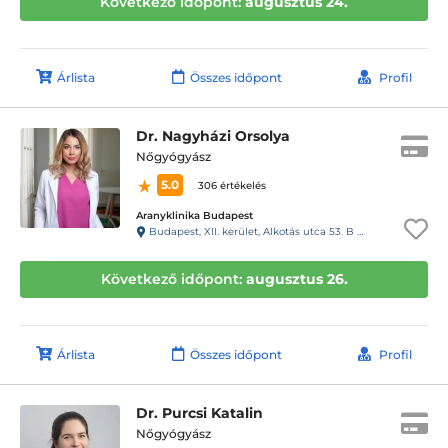
Következő időpont:
augusztus 24.
Árlista
Összes időpont
Profil
Dr. Nagyházi Orsolya
Nőgyógyász
5.0
306 értékelés
Aranyklinika Budapest
Budapest, XII. kerület, Alkotás utca 53. B ép. II. emelet
Következő időpont:
augusztus 26.
Árlista
Összes időpont
Profil
Dr. Purcsi Katalin
Nőgyógyász