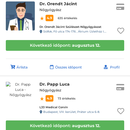
Dr. Orendt Jácint
Nőgyógyász
4.9
635 értékelés
Dr. Orendt Jácint Szülészet-Nőgyógyászat
Siófok, Fő utca 174-176 , Átrium Üzletház I. emelet
Következő időpont:
augusztus 12.
Árlista
Összes időpont
Profil
Dr. Papp Luca
Nőgyógyász
4.9
73 értékelés
L33 Medical Corvin
Budapest, VIII. kerület, Práter utca 6-8.
Következő időpont:
augusztus 12.