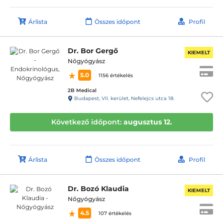
Árlista
Összes időpont
Profil
Dr. Bor Gergő
KIEMELT
Nőgyógyász
5.0
1156 értékelés
2B Medical
Budapest, VII. kerület, Nefelejcs utca 18.
Következő időpont:
augusztus 12.
Árlista
Összes időpont
Profil
Dr. Bozó Klaudia
KIEMELT
Nőgyógyász
4.5
107 értékelés