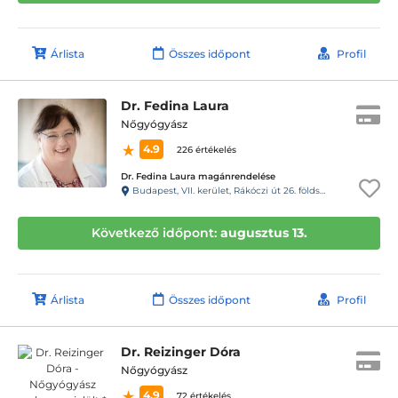
Árlista
Összes időpont
Profil
Dr. Fedina Laura
Nőgyógyász
4.9
226 értékelés
Dr. Fedina Laura magánrendelése
Budapest, VII. kerület, Rákóczi út 26. földszint 2/a, kapucsengő: 5
Következő időpont:
augusztus 13.
Árlista
Összes időpont
Profil
Dr. Reizinger Dóra
Nőgyógyász
4.9
72 értékelés