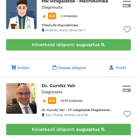
MR vizsgálatok - MacroKlinika
Diagnoszta
5.0
2 értékelés
TritonLife MacroKlinika
Miskolc, Arany János tér 1.
Következő időpont:
augusztus 11.
Árlista
Összes időpont
Profil
Dr. Gurvitz Yair
Diagnoszta
5.0
2579 értékelés
Dr. Gurvitz Yair - CT vizsgálatok Magánrendelése
Vác, Cházár András utca 1/a
Következő időpont:
augusztus 11.