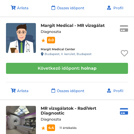
Árlista
Összes időpont
Profil
Margit Medical - MR vizsgálat
Diagnoszta
0.0
Margit Medical Center
Budapest, II. kerület, Budapest
Következő időpont:
holnap
Árlista
Összes időpont
Profil
MR vizsgálatok - RadiVert
Diagnostic
Diagnoszta
4.4
11 értékelés