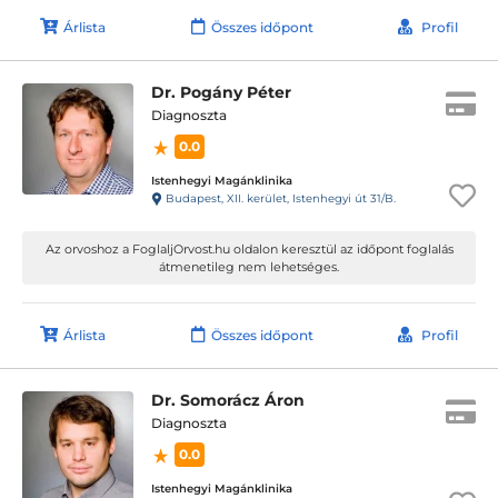
Árlista
Összes időpont
Profil
Dr. Pogány Péter
Diagnoszta
0.0
Istenhegyi Magánklinika
Budapest, XII. kerület, Istenhegyi út 31/B.
Az orvoshoz a FoglaljOrvost.hu oldalon keresztül az időpont foglalás
átmenetileg nem lehetséges.
Árlista
Összes időpont
Profil
Dr. Somorácz Áron
Diagnoszta
0.0
Istenhegyi Magánklinika