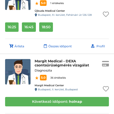
5.0
1 értékelés
Újbuda Medical Center
Budapest, XI. kerület, Fehérvári út 126-128
16:25
16:45
18:50
Árlista
Összes időpont
Profil
Margit Medical - DEXA
csontsűrűségmérés vizsgálat
Diagnoszta
5.0
36 értékelés
Margit Medical Center
Budapest, II. kerület, Budapest
Következő időpont:
holnap