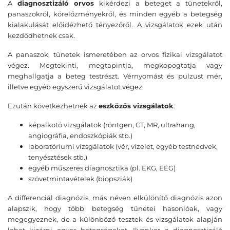
A
diagnosztizáló orvos
kikérdezi a beteget a tünetekről,
panaszokról, kórelőzményekről, és minden egyéb a betegség
kialakulását előidézhető tényezőről. A vizsgálatok ezek után
kezdődhetnek csak.
A panaszok, tünetek ismeretében az orvos fizikai vizsgálatot
végez. Megtekinti, megtapintja, megkopogtatja vagy
meghallgatja a beteg testrészt. Vérnyomást és pulzust mér,
illetve egyéb egyszerű vizsgálatot végez.
Ezután következhetnek az
eszközös vizsgálatok
:
képalkotó vizsgálatok (röntgen, CT, MR, ultrahang,
angiográfia, endoszkópiák stb.)
laboratóriumi vizsgálatok (vér, vizelet, egyéb testnedvek,
tenyésztések stb.)
egyéb műszeres diagnosztika (pl. EKG, EEG)
szövetmintavételek (biopsziák)
A differenciál diagnózis, más néven elkülönítő diagnózis azon
alapszik, hogy több betegség tünetei hasonlóak, vagy
megegyeznek, de a különböző tesztek és vizsgálatok alapján