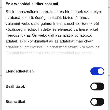
Árlista
Összes időpont
Profil
Ez a weboldal sütiket használ
Sütiket használunk a tartalmak és hirdetések személyre
Dr. Gurvitz Yair
szabásához, közösségi funkciók biztosításához,
Diagnoszta
valamint weboldalforgalmunk elemzéséhez. Ezenkívül
5.0
2579 értékelés
közösségi média-, hirdető- és elemező partnereinkkel
Dr. Gurvitz Yair Mammográfiás Magánrendelése
megosztjuk az Ön weboldalhasználatra vonatkozó
Vác, Cházár András utca 1/a
adatait, akik kombinálhatják az adatokat más olyan
adatokkal, amelyeket Ön adott meg számukra vagy az
Következő időpont:
augusztus 25.
Ön által használt más szolgáltatásokból gyűjtöttek.
Cookie
Hozzájárulás
Árlista
Összes időpont
Profil
szabályzat:
https://foglaljorvost.hu/info/foglaljorvost-
Elengedhetetlen
kiválasztása
hu-cookie-szabalyzat/
Floris Medical Center - DEXA
csontsűrűségmérés vizsgálat
Beállítások
Diagnoszta
0.0
Statisztikai
Floris Medical Center
Budapest, V. kerület, Budapest