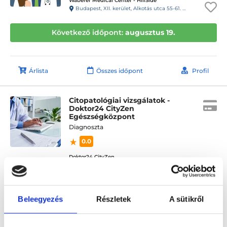
Wáberer Medical Center - HillSide
Budapest, XII. kerület, Alkotás utca 55-61. Hillside
Következő időpont:
augusztus 19.
Árlista
Összes időpont
Profil
Citopatológiai vizsgálatok -
Doktor24 CityZen
Egészségközpont
Diagnoszta
0.0
Doktor24 CityZen
Budapest, XIII. kerület, Váci út 37. 1. emelet
Következő időpont:
augusztus 25.
Beleegyezés
Részletek
A sütikről