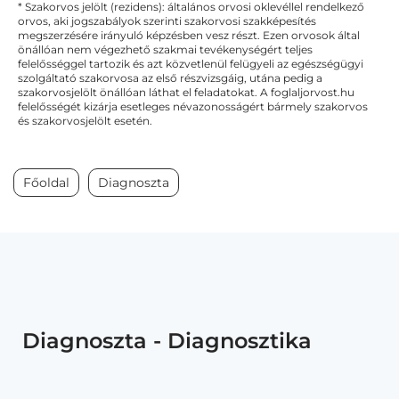
* Szakorvos jelölt (rezidens): általános orvosi oklevéllel rendelkező
orvos, aki jogszabályok szerinti szakorvosi szakképesítés
megszerzésére irányuló képzésben vesz részt. Ezen orvosok által
önállóan nem végezhető szakmai tevékenységért teljes
felelősséggel tartozik és azt közvetlenül felügyeli az egészségügyi
szolgáltató szakorvosa az első részvizsgáig, utána pedig a
szakorvosjelölt önállóan láthat el feladatokat. A foglaljorvost.hu
felelősségét kizárja esetleges névazonosságért bármely szakorvos
és szakorvosjelölt esetén.
Főoldal
Diagnoszta
Diagnoszta - Diagnosztika