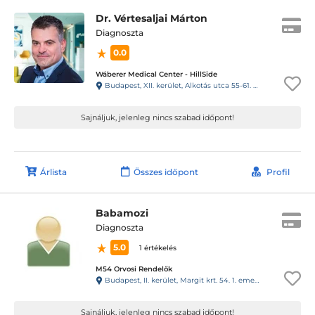
Dr. Vértesaljai Márton
Diagnoszta
0.0
Wáberer Medical Center - HillSide
Budapest, XII. kerület, Alkotás utca 55-61. Hillside
Sajnáljuk, jelenleg nincs szabad időpont!
Árlista
Összes időpont
Profil
Babamozi
Diagnoszta
5.0
1 értékelés
M54 Orvosi Rendelők
Budapest, II. kerület, Margit krt. 54. 1. emelet 1.
Sajnáljuk, jelenleg nincs szabad időpont!