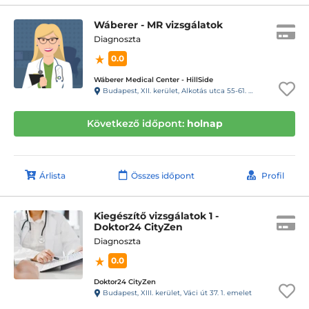
Wáberer - MR vizsgálatok
Diagnoszta
0.0
Wáberer Medical Center - HillSide
Budapest, XII. kerület, Alkotás utca 55-61. Hillside
Következő időpont:
holnap
Árlista
Összes időpont
Profil
Kiegészítő vizsgálatok 1 -
Doktor24 CityZen
Diagnoszta
0.0
Doktor24 CityZen
Budapest, XIII. kerület, Váci út 37. 1. emelet