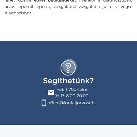
lehet kizárni egyes betegségeket. Ilyenkor a diagnosztizáló
orvos lépésről lépésre, vizsgálatról vizsgálatra jut el a végső
diagnózishoz.
Segíthetünk?
+36 1 700-1398
(H-P: 8:00-20:00)
office@foglaljorvost.hu