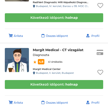
RadiVert Diagnostic MRI Képalkotó Diagnosztikai Központ
Budapest, IV. kerület, Baross u 99. MDC Clinic Egészségügyi és Diagnosztikai Center
Következő időpont:
holnap
Árlista
Összes időpont
Profil
Margit Medical - CT vizsgálat
Diagnoszta
4.8
41 értékelés
Margit Medical Center
Budapest, II. kerület, Budapest
Következő időpont:
holnap
Árlista
Összes időpont
Profil