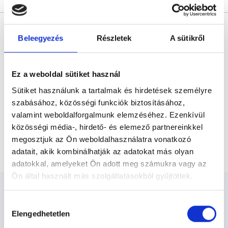
* Szakorvos jelölt (rezidens): általános orvosi oklevéllel rendelkező
orvos, aki jogszabályok szerinti szakorvosi szakképesítés
Beleegyezés
Részletek
A sütikről
megszerzésére irányuló képzésben vesz részt. Ezen orvosok által
önállóan nem végezhető szakmai tevékenységért teljes
felelősséggel tartozik és azt közvetlenül felügyeli az egészségügyi
szolgáltató szakorvosa az első részvizsgáig, utána pedig a
szakorvosjelölt önállóan láthat el feladatokat. A foglaljorvost.hu
Ez a weboldal sütiket használ
felelősségét kizárja esetleges névazonosságért bármely szakorvos
és szakorvosjelölt esetén.
Sütiket használunk a tartalmak és hirdetések személyre
szabásához, közösségi funkciók biztosításához,
valamint weboldalforgalmunk elemzéséhez. Ezenkívül
Főoldal
Nőgyógyász
közösségi média-, hirdető- és elemező partnereinkkel
megosztjuk az Ön weboldalhasználatra vonatkozó
Ambuláns méhszájpolip eltávolítás
adatait, akik kombinálhatják az adatokat más olyan
adatokkal, amelyeket Ön adott meg számukra vagy az
Ön által használt más szolgáltatásokból gyűjtöttek.
Cookie
Hozzájárulás
szabályzat:
https://foglaljorvost.hu/info/foglaljorvost-
Elengedhetetlen
kiválasztása
hu-cookie-szabalyzat/