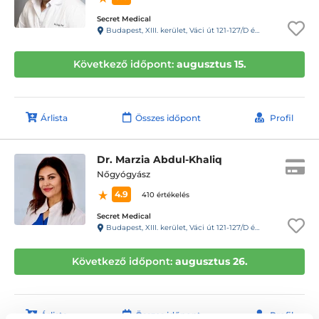
Secret Medical
Budapest, XIII. kerület, Váci út 121-127/D épület
Következő időpont:
augusztus 15.
Árlista
Összes időpont
Profil
Dr. Marzia Abdul-Khaliq
Nőgyógyász
4.9
410 értékelés
Secret Medical
Budapest, XIII. kerület, Váci út 121-127/D épület
Következő időpont:
augusztus 26.
Árlista
Összes időpont
Profil