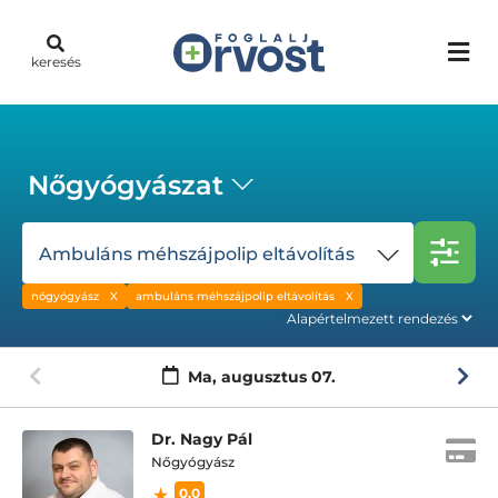
keresés
Nőgyógyászat
Ambuláns méhszájpolip eltávolítás
nőgyógyász
ambuláns méhszájpolip eltávolítás
Ma,
augusztus 07.
Dr. Nagy Pál
Nőgyógyász
0.0