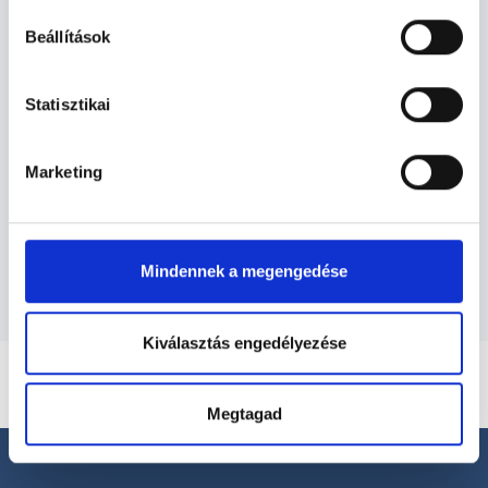
Nőgyógyász - Nőgyógyászat
Beállítások
Nőgyógyászat TERÜLETHEZ KAPCSOLÓDÓ
Statisztikai
SZAKTERÜLETEK
Marketing
Szolgáltatások
Budapesti és vidéki nőgyógyász orvosok
Mindennek a megengedése
Kiválasztás engedélyezése
Megtagad