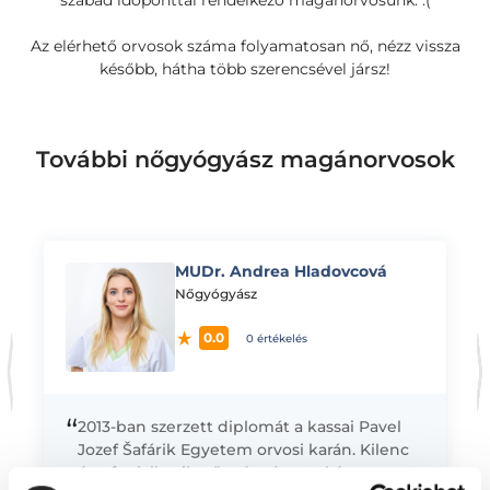
szabad időponttal rendelkező magánorvosunk. :(
Az elérhető orvosok száma folyamatosan nő, nézz vissza
később, hátha több szerencsével jársz!
További nőgyógyász magánorvosok
MUDr. Andrea Hladovcová
K
Nőgyógyász
0.0
0 értékelés
“
2013-ban szerzett diplomát a kassai Pavel
Jozef Šafárik Egyetem orvosi karán. Kilenc
éve foglalkozik nőgyógyászattal és