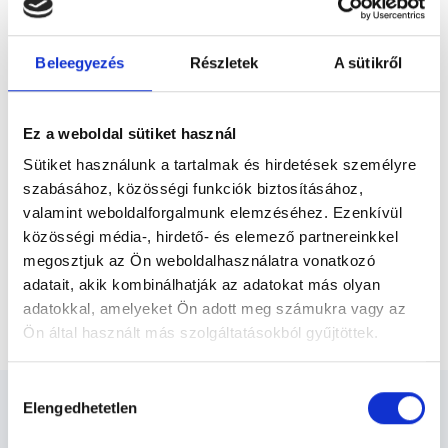
Előző
szülészettel, ezen a területen 2019-ben
szakvizsgát is tett. Jelenleg...
Beleegyezés
Részletek
A sütikről
* Szakorvos jelölt (rezidens): általános orvosi oklevéllel rendelkező
orvos, aki jogszabályok szerinti szakorvosi szakképesítés
megszerzésére irányuló képzésben vesz részt. Ezen orvosok által
önállóan nem végezhető szakmai tevékenységért teljes
Ez a weboldal sütiket használ
felelősséggel tartozik és azt közvetlenül felügyeli az egészségügyi
szolgáltató szakorvosa az első részvizsgáig, utána pedig a
Sütiket használunk a tartalmak és hirdetések személyre
szakorvosjelölt önállóan láthat el feladatokat. A foglaljorvost.hu
felelősségét kizárja esetleges névazonosságért bármely szakorvos
szabásához, közösségi funkciók biztosításához,
és szakorvosjelölt esetén.
valamint weboldalforgalmunk elemzéséhez. Ezenkívül
közösségi média-, hirdető- és elemező partnereinkkel
megosztjuk az Ön weboldalhasználatra vonatkozó
Főoldal
Nőgyógyász
adatait, akik kombinálhatják az adatokat más olyan
adatokkal, amelyeket Ön adott meg számukra vagy az
Nőgyógyászati műtéti konzultáció - Intimplasztika
Ön által használt más szolgáltatásokból gyűjtöttek.
Cookie
Hozzájárulás
szabályzat:
https://foglaljorvost.hu/info/foglaljorvost-
Elengedhetetlen
kiválasztása
hu-cookie-szabalyzat/