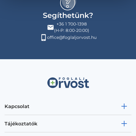
Segíthetünk?
+36 1 700-1398
(H-P: 8:00-20:00)
office@foglaljorvost.hu
Kapcsolat
Tájékoztatók