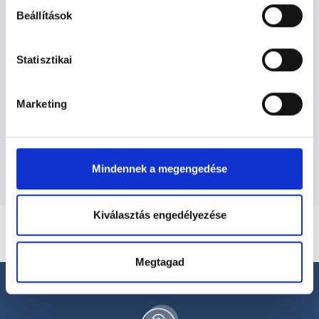
Beállítások
Nőgyógyász - Nőgyógyászat
Statisztikai
Nőgyógyászat TERÜLETHEZ KAPCSOLÓDÓ
SZAKTERÜLETEK
Marketing
Szolgáltatások
Mindennek a megengedése
Kiválasztás engedélyezése
Megtagad