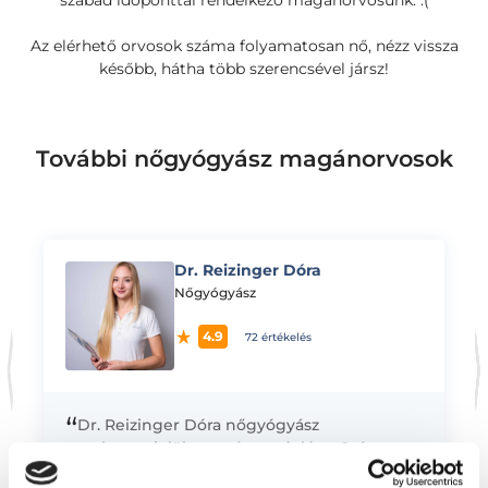
szabad időponttal rendelkező magánorvosunk. :(
Az elérhető orvosok száma folyamatosan nő, nézz vissza
később, hátha több szerencsével jársz!
További nőgyógyász magánorvosok
Dr. Reizinger Dóra
K
Nőgyógyász
4.9
72 értékelés
“
Dr. Reizinger Dóra nőgyógyász
szakorvosjelölt magánrendelése. Számomra
sosem volt kérdés, hogy az orvosi hivatáson