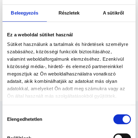
Előző
belül melyik szakterülettel szeretnék
foglalkozni. Mindig is lenyűgözött a
Beleegyezés
Részletek
A sütikről
szülészet-nőgyógyászatot jellemző...
* Szakorvos jelölt (rezidens): általános orvosi oklevéllel rendelkező
orvos, aki jogszabályok szerinti szakorvosi szakképesítés
megszerzésére irányuló képzésben vesz részt. Ezen orvosok által
Ez a weboldal sütiket használ
önállóan nem végezhető szakmai tevékenységért teljes
felelősséggel tartozik és azt közvetlenül felügyeli az egészségügyi
Sütiket használunk a tartalmak és hirdetések személyre
szolgáltató szakorvosa az első részvizsgáig, utána pedig a
szabásához, közösségi funkciók biztosításához,
szakorvosjelölt önállóan láthat el feladatokat. A foglaljorvost.hu
felelősségét kizárja esetleges névazonosságért bármely szakorvos
valamint weboldalforgalmunk elemzéséhez. Ezenkívül
és szakorvosjelölt esetén.
közösségi média-, hirdető- és elemező partnereinkkel
megosztjuk az Ön weboldalhasználatra vonatkozó
adatait, akik kombinálhatják az adatokat más olyan
Főoldal
Nőgyógyász
Professzori konzultáció
adatokkal, amelyeket Ön adott meg számukra vagy az
Ön által használt más szolgáltatásokból gyűjtöttek.
Cookie
Hozzájárulás
szabályzat:
https://foglaljorvost.hu/info/foglaljorvost-
Elengedhetetlen
kiválasztása
hu-cookie-szabalyzat/