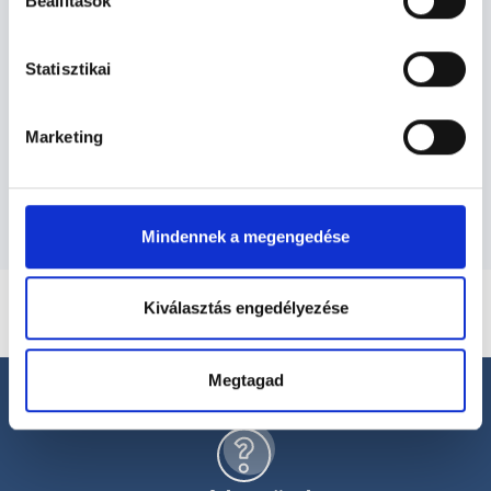
Nőgyógyász - Nőgyógyászat
Beállítások
Statisztikai
Nőgyógyászat TERÜLETHEZ KAPCSOLÓDÓ
SZAKTERÜLETEK
Marketing
Szolgáltatások
Mindennek a megengedése
Kiválasztás engedélyezése
Megtagad