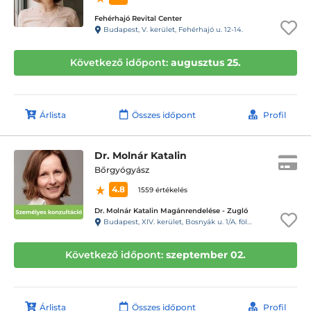
Fehérhajó Revital Center
Budapest, V. kerület, Fehérhajó u. 12-14.
Következő időpont:
augusztus 25.
Árlista
Összes időpont
Profil
Dr. Molnár Katalin
Bőrgyógyász
4.8
1559 értékelés
Dr. Molnár Katalin Magánrendelése - Zugló
Budapest, XIV. kerület, Bosnyák u. 1/A. földszint (Tisza István tér), II-es rendelő csengője (16.sz. csengő)
Következő időpont:
szeptember 02.
Árlista
Összes időpont
Profil