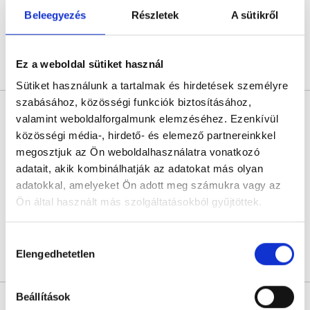
Beleegyezés
Részletek
A sütikről
Következő időpont:
szeptember 24.
Ez a weboldal sütiket használ
Árlista
Összes időpont
Profil
Sütiket használunk a tartalmak és hirdetések személyre
szabásához, közösségi funkciók biztosításához,
Dr. Sziray Ágnes
valamint weboldalforgalmunk elemzéséhez. Ezenkívül
Bőrgyógyász
közösségi média-, hirdető- és elemező partnereinkkel
4.9
597 értékelés
megosztjuk az Ön weboldalhasználatra vonatkozó
Medaid - Budapest
adatait, akik kombinálhatják az adatokat más olyan
Budapest, VII. kerület, Rákóczi út 40. I/1.
adatokkal, amelyeket Ön adott meg számukra vagy az
Ön által használt más szolgáltatásokból gyűjtöttek.
Sajnáljuk, jelenleg nincs szabad időpont!
Cookie
Hozzájárulás
szabályzat:
https://foglaljorvost.hu/info/foglaljorvost-
Elengedhetetlen
kiválasztása
Árlista
Összes időpont
Profil
hu-cookie-szabalyzat/
* Szakorvos jelölt (rezidens): általános orvosi oklevéllel rendelkező
Beállítások
orvos, aki jogszabályok szerinti szakorvosi szakképesítés