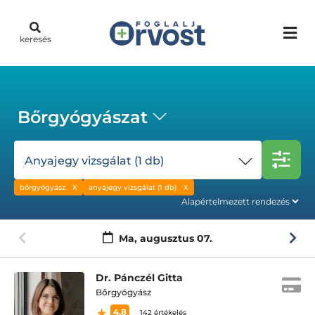
keresés
Bőrgyógyászat
Anyajegy vizsgálat (1 db)
bőrgyógyász
anyajegy vizsgálat (1 db)
Ma,
augusztus 07.
Dr. Pánczél Gitta
Bőrgyógyász
4.8
142 értékelés