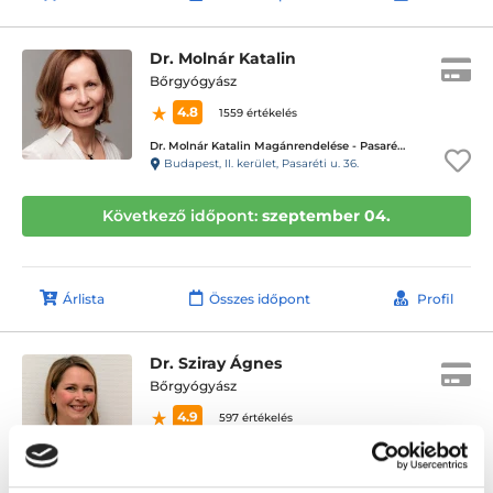
Dr. Molnár Katalin
Bőrgyógyász
4.8
1559 értékelés
Dr. Molnár Katalin Magánrendelése - Pasaréti út, II. Kerület
Budapest, II. kerület, Pasaréti u. 36.
Következő időpont:
szeptember 04.
Árlista
Összes időpont
Profil
Dr. Sziray Ágnes
Bőrgyógyász
4.9
597 értékelés
Medaid - Miskolc
Miskolc, Miskolc, Széchenyi István utca 58. 1/1.