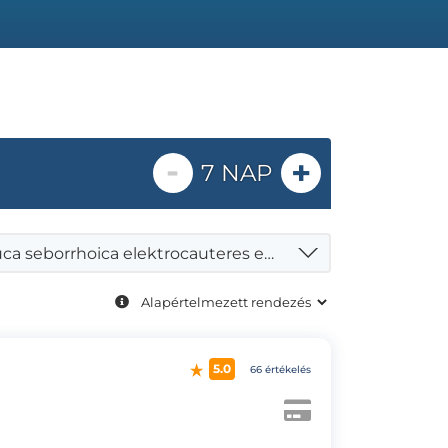
-
+
7 NAP
Verruca seborrhoica elektrocauteres eltávolítása, érzéstelenítés, Lidocain, 2-4 db
5.0
66 értékelés