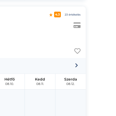
4.3
23 értékelés
Hétfő
Kedd
Szerda
08.10.
08.11.
08.12.