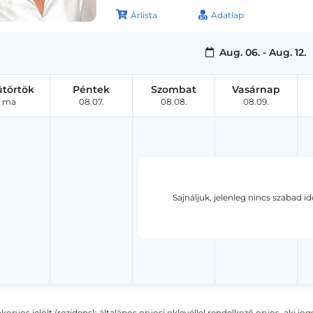
Árlista
Adatlap
Aug. 06. - Aug. 12.
ütörtök
Péntek
Szombat
Vasárnap
ma
08.07.
08.08.
08.09.
Sajnáljuk, jelenleg nincs szabad i
akorvos jelölt (rezidens): általános orvosi oklevéllel rendelkező orvos, aki j