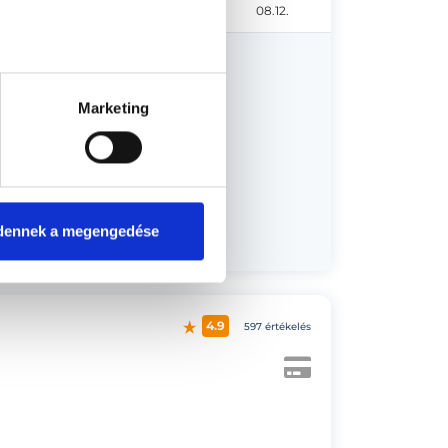
08.10.
08.11.
08.12.
Marketing
us 13.
dennek a megengedése
4.9
597 értékelés