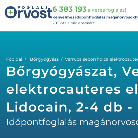
6 383 193
sikeres foglalás!
Kényelmes időpontfoglalás magánorvosokh
2011 óta a páciensekért
Főoldal
Bőrgyógyász
Verruca seborrhoica elektrocautere
Bőrgyógyászat, Ve
elektrocauteres el
Lidocain, 2-4 db 
Időpontfoglalás magánorvos