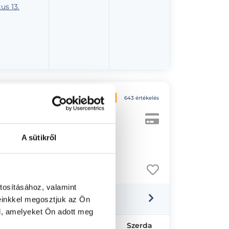
us 13.
4.9
643 értékelés
A sütikről
21. Magasföldszint 8.
tosításához, valamint
einkkel megosztjuk az Ön
l, amelyeket Ön adott meg
Hétfő
Kedd
Szerda