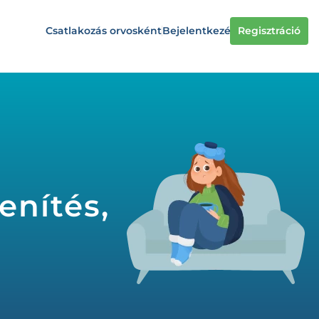
Csatlakozás orvosként
Bejelentkezés
Regisztráció
enítés,