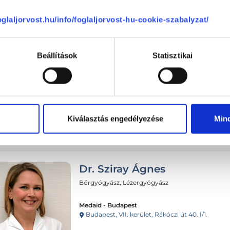
ma
08.07.
08.08.
08.09.
foglaljorvost.hu/info/foglaljorvost-hu-cookie-szabalyzat/
Beállítások
Statisztikai
Következő időpont:
auguszt
Kiválasztás engedélyezése
Min
Dr. Sziray Ágnes
Bőrgyógyász, Lézergyógyász
Medaid - Budapest
Budapest, VII. kerület, Rákóczi út 40. I/1.