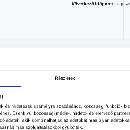
Következő időpont:
auguszt
Dr. Faragó Katalin
Kozmetológus, Bőrgyógyász
Dr. Faragó Katalin magánrendelése
Részletek
Budapest, II. kerület, Szilágyi Erzsébet fasor 17-
ál
Árlista
Adatlap
mak és hirdetések személyre szabásához, közösségi funkciók biz
Aug. 06. - Aug. 12.
hez. Ezenkívül közösségi média-, hirdető- és elemező partner
zó adatait, akik kombinálhatják az adatokat más olyan adatokka
sznált más szolgáltatásokból gyűjtöttek.
ütörtök
Péntek
Szombat
Vasárnap