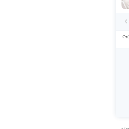
Cs
* Sz