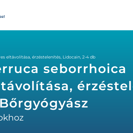
oz!
s eltávolítása, érzéstelenítés, Lidocain, 2-4 db
rruca seborrhoica
távolítása, érzéstel
- Bőrgyógyász
okhoz