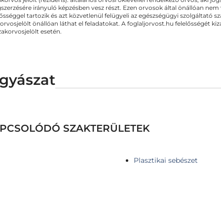
zerzésére irányuló képzésben vesz részt. Ezen orvosok által önállóan nem
lősséggel tartozik és azt közvetlenül felügyeli az egészségügyi szolgáltató s
orvosjelölt önállóan láthat el feladatokat. A foglaljorvost.hu felelősségét 
zakorvosjelölt esetén.
gyászat
KAPCSOLÓDÓ SZAKTERÜLETEK
Plasztikai sebészet