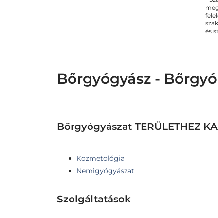
megs
fele
szak
és s
Bőrgyógyász - Bőrgyó
Bőrgyógyászat TERÜLETHEZ 
Kozmetológia
Nemigyógyászat
Szolgáltatások