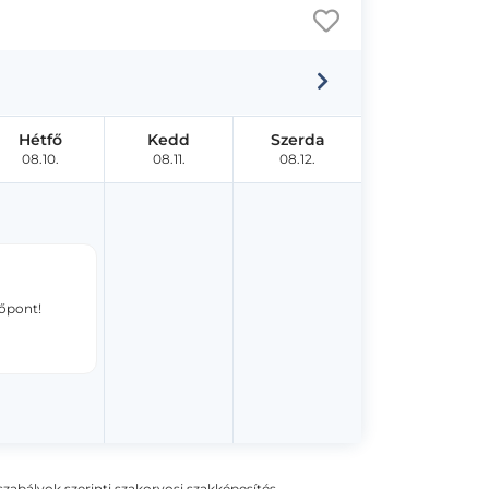
Hétfő
Kedd
Szerda
08.10.
08.11.
08.12.
dőpont!
ogszabályok szerinti szakorvosi szakképesítés