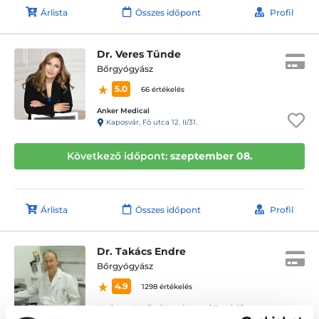
Árlista
Összes időpont
Profil
Dr. Veres Tünde
Bőrgyógyász
5.0
66 értékelés
Anker Medical
Kaposvár, Fő utca 12. II/31.
Következő időpont:
szeptember 08.
Árlista
Összes időpont
Profil
Dr. Takács Endre
Bőrgyógyász
4.9
1298 értékelés
Medastra Medical Magánorvosi Rendelő