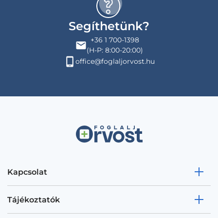
Segíthetünk?
+36 1 700-1398
(H-P: 8:00-20:00)
office@foglaljorvost.hu
Kapcsolat
Tájékoztatók