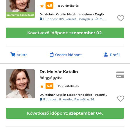
4.8
1560 értékelés
Dr. Molnár Katalin Magánrendelése - Zugló
Budapest, XIV. kerület, Bosnyák u. 1/A. földszint (Tisza István tér), II-es rendelő csengője (16.sz. csengő)
Következő időpont:
szeptember 02.
Árlista
Összes időpont
Profil
Dr. Molnár Katalin
Bőrgyógyász
4.8
1560 értékelés
Dr. Molnár Katalin Magánrendelése - Pasaréti út, II. Kerület
Budapest, II. kerület, Pasaréti u. 36.
Következő időpont:
szeptember 04.