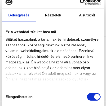
Budapest, III. kerület, Szentendrei út 13
Következő időpont:
szeptember 11.
Beleegyezés
Részletek
A sütikről
Árlista
Összes időpont
Profil
Ez a weboldal sütiket használ
Sütiket használunk a tartalmak és hirdetések személyre
Dr. Sziray Ágnes
szabásához, közösségi funkciók biztosításához,
Bőrgyógyász
valamint weboldalforgalmunk elemzéséhez. Ezenkívül
4.9
597 értékelés
közösségi média-, hirdető- és elemező partnereinkkel
megosztjuk az Ön weboldalhasználatra vonatkozó
Medaid - Budapest
Budapest, VII. kerület, Rákóczi út 40. I/1.
adatait, akik kombinálhatják az adatokat más olyan
adatokkal, amelyeket Ön adott meg számukra vagy az
Sajnáljuk, jelenleg nincs szabad időpont!
Ön által használt más szolgáltatásokból gyűjtöttek.
Cookie
Hozzájárulás
Árlista
Összes időpont
Profil
szabályzat:
https://foglaljorvost.hu/info/foglaljorvost-
Elengedhetetlen
kiválasztása
hu-cookie-szabalyzat/