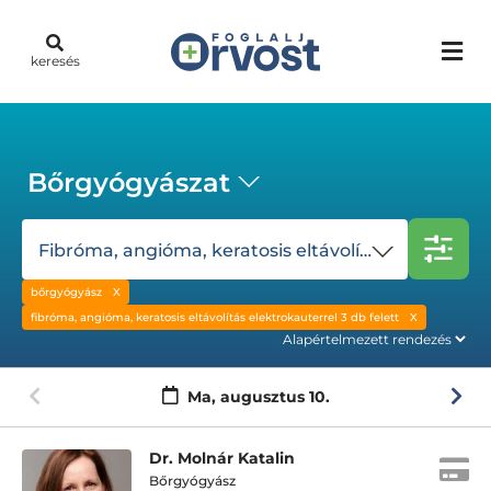
keresés
Bőrgyógyászat
Fibróma, angióma, keratosis eltávolítás elektrokauterrel 3 db felett
bőrgyógyász
fibróma, angióma, keratosis eltávolítás elektrokauterrel 3 db felett
Ma,
augusztus 10.
Dr. Molnár Katalin
Bőrgyógyász