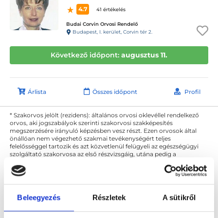
4.7
41 értékelés
Budai Corvin Orvosi Rendelő
Budapest, I. kerület, Corvin tér 2.
Következő időpont:
augusztus 11.
Árlista
Összes időpont
Profil
* Szakorvos jelölt (rezidens): általános orvosi oklevéllel rendelkező
orvos, aki jogszabályok szerinti szakorvosi szakképesítés
megszerzésére irányuló képzésben vesz részt. Ezen orvosok által
önállóan nem végezhető szakmai tevékenységért teljes
felelősséggel tartozik és azt közvetlenül felügyeli az egészségügyi
szolgáltató szakorvosa az első részvizsgáig, utána pedig a
szakorvosjelölt önállóan láthat el feladatokat. A foglaljorvost.hu
felelősségét kizárja esetleges névazonosságért bármely szakorvos
és szakorvosjelölt esetén.
Beleegyezés
Részletek
A sütikről
Főoldal
Bőrgyógyász