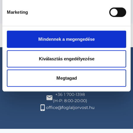
Marketing
Mindennek a megengedése
Kiválasztás engedélyezése
Megtagad
Segíthetünk?
+36 1 700-1398
(H-P: 8:00-20:00)
office@foglaljorvost.hu