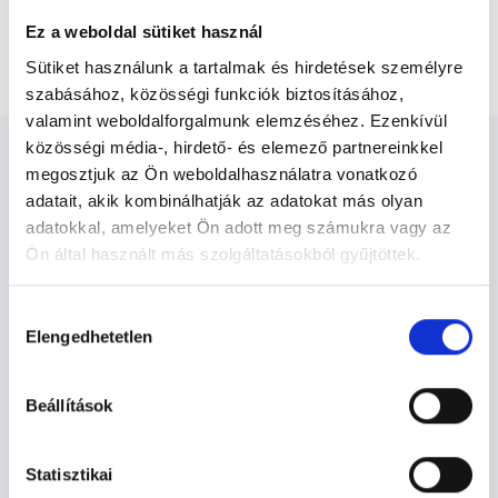
Dermatoonkológiai 3 hónapos rendszeres
Ez a weboldal sütiket használ
kontrollvizsgálat
Sütiket használunk a tartalmak és hirdetések személyre
szabásához, közösségi funkciók biztosításához,
valamint weboldalforgalmunk elemzéséhez. Ezenkívül
közösségi média-, hirdető- és elemező partnereinkkel
megosztjuk az Ön weboldalhasználatra vonatkozó
adatait, akik kombinálhatják az adatokat más olyan
adatokkal, amelyeket Ön adott meg számukra vagy az
Bőrgyógyász - Bőrgyógyászat
Ön által használt más szolgáltatásokból gyűjtöttek.
Cookie
Hozzájárulás
Bőrgyógyászat TERÜLETHEZ
szabályzat:
https://foglaljorvost.hu/info/foglaljorvost-
Elengedhetetlen
kiválasztása
KAPCSOLÓDÓ SZAKTERÜLETEK
hu-cookie-szabalyzat/
Beállítások
Szolgáltatások
Statisztikai
Budapesti és vidéki bőrgyógyász orvosok