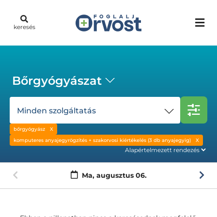
keresés
Bőrgyógyászat
Minden szolgáltatás
bőrgyógyász
komputeres anyajegyrögzítés + szakorvosi kiértékelés (3 db anyajegyig)
Ma,
augusztus 06.