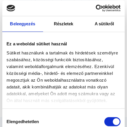
meg bőrgyógyászati, nemigyógyászati és
Előző
kozmetológiai magánrendelését. Teljes
diszkrécióval, a kérésnek megfelelően
asszisztenciával vagy anélkül végzi...
Beleegyezés
Részletek
A sütikről
* Szakorvos jelölt (rezidens): általános orvosi oklevéllel rendelkező
orvos, aki jogszabályok szerinti szakorvosi szakképesítés
megszerzésére irányuló képzésben vesz részt. Ezen orvosok által
önállóan nem végezhető szakmai tevékenységért teljes
Ez a weboldal sütiket használ
felelősséggel tartozik és azt közvetlenül felügyeli az egészségügyi
szolgáltató szakorvosa az első részvizsgáig, utána pedig a
Sütiket használunk a tartalmak és hirdetések személyre
szakorvosjelölt önállóan láthat el feladatokat. A foglaljorvost.hu
szabásához, közösségi funkciók biztosításához,
felelősségét kizárja esetleges névazonosságért bármely szakorvos
és szakorvosjelölt esetén.
valamint weboldalforgalmunk elemzéséhez. Ezenkívül
közösségi média-, hirdető- és elemező partnereinkkel
megosztjuk az Ön weboldalhasználatra vonatkozó
Főoldal
Bőrgyógyász
adatait, akik kombinálhatják az adatokat más olyan
adatokkal, amelyeket Ön adott meg számukra vagy az
Komputeres anyajegyrögzítés + szakorvosi kiértékelés
Ön által használt más szolgáltatásokból gyűjtöttek.
(3 db anyajegyig)
Cookie
Hozzájárulás
szabályzat:
https://foglaljorvost.hu/info/foglaljorvost-
Elengedhetetlen
kiválasztása