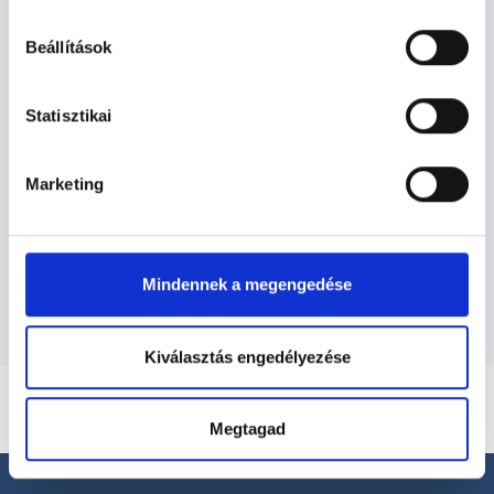
hu-cookie-szabalyzat/
Beállítások
Bőrgyógyász - Bőrgyógyászat
Statisztikai
Bőrgyógyászat TERÜLETHEZ
Marketing
KAPCSOLÓDÓ SZAKTERÜLETEK
Szolgáltatások
Mindennek a megengedése
Kiválasztás engedélyezése
Megtagad