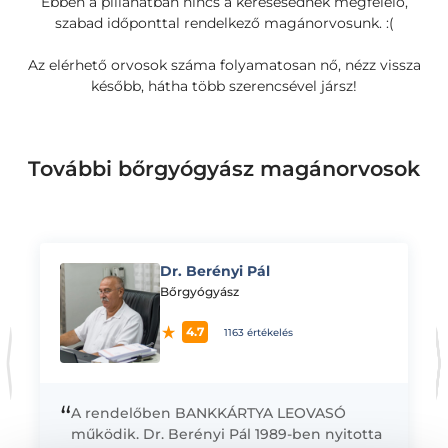
Ebben a pillanatban nincs a keresésednek megfelelő,
szabad időponttal rendelkező magánorvosunk. :(
Az elérhető orvosok száma folyamatosan nő, nézz vissza
később, hátha több szerencsével jársz!
További bőrgyógyász magánorvosok
Dr. Berényi Pál
K
Bőrgyógyász
4.7
1163 értékelés
“
A rendelőben BANKKÁRTYA LEOVASÓ
működik. Dr. Berényi Pál 1989-ben nyitotta