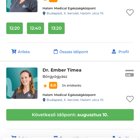
Halom Medical Egészségközpont
Budapest, X. kerület, Halom utca 10.
12:20
12:40
13:20
Árlista
Összes időpont
Profil
Dr. Ember Tímea
Bőrgyógyász
5.0
34 értékelés
Halom Medical Egészségközpont
Budapest, X. kerület, Halom utca 10.
Következő időpont:
augusztus 10.
Árlista
Összes időpont
Profil