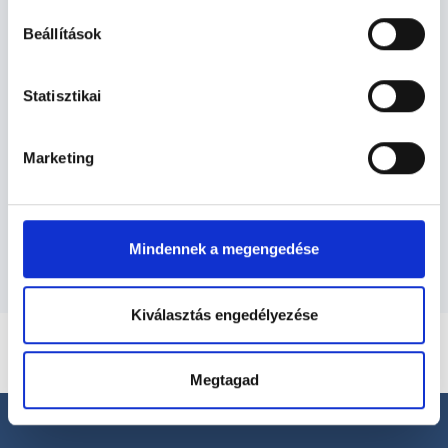
Bőrgyógyász - Bőrgyógyászat
Beállítások
Bőrgyógyászat TERÜLETHEZ
Statisztikai
KAPCSOLÓDÓ SZAKTERÜLETEK
Marketing
Szolgáltatások
Budapesti és vidéki bőrgyógyász orvosok
Mindennek a megengedése
Kiválasztás engedélyezése
Megtagad