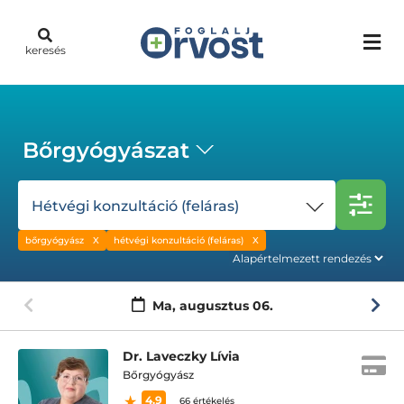
keresés
Bőrgyógyászat
Hétvégi konzultáció (feláras)
bőrgyógyász
hétvégi konzultáció (feláras)
Ma,
augusztus 06.
Dr. Laveczky Lívia
Bőrgyógyász
4.9
66 értékelés