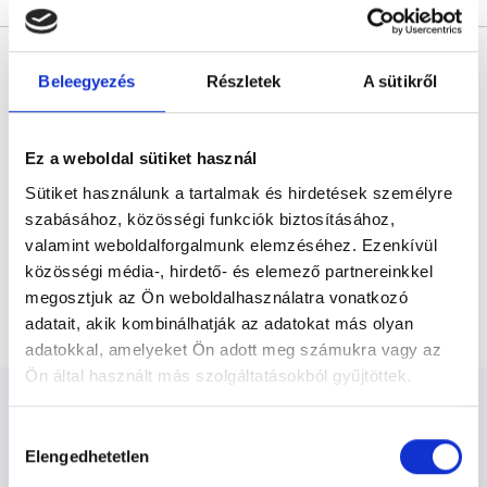
* Szakorvos jelölt (rezidens): általános orvosi oklevéllel rendelkező
orvos, aki jogszabályok szerinti szakorvosi szakképesítés
Beleegyezés
Részletek
A sütikről
megszerzésére irányuló képzésben vesz részt. Ezen orvosok által
önállóan nem végezhető szakmai tevékenységért teljes
felelősséggel tartozik és azt közvetlenül felügyeli az egészségügyi
szolgáltató szakorvosa az első részvizsgáig, utána pedig a
szakorvosjelölt önállóan láthat el feladatokat. A foglaljorvost.hu
Ez a weboldal sütiket használ
felelősségét kizárja esetleges névazonosságért bármely szakorvos
és szakorvosjelölt esetén.
Sütiket használunk a tartalmak és hirdetések személyre
szabásához, közösségi funkciók biztosításához,
valamint weboldalforgalmunk elemzéséhez. Ezenkívül
Főoldal
Bőrgyógyász
közösségi média-, hirdető- és elemező partnereinkkel
megosztjuk az Ön weboldalhasználatra vonatkozó
Hétvégi konzultáció (feláras)
adatait, akik kombinálhatják az adatokat más olyan
adatokkal, amelyeket Ön adott meg számukra vagy az
Ön által használt más szolgáltatásokból gyűjtöttek.
Cookie
Hozzájárulás
szabályzat:
https://foglaljorvost.hu/info/foglaljorvost-
Elengedhetetlen
kiválasztása
hu-cookie-szabalyzat/