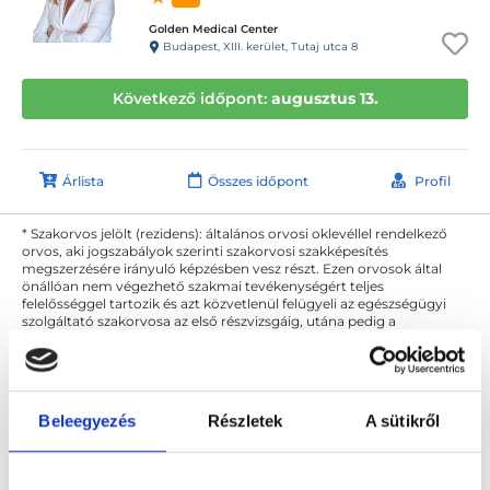
Golden Medical Center
Budapest, XIII. kerület, Tutaj utca 8
Következő időpont:
augusztus 13.
Árlista
Összes időpont
Profil
* Szakorvos jelölt (rezidens): általános orvosi oklevéllel rendelkező
orvos, aki jogszabályok szerinti szakorvosi szakképesítés
megszerzésére irányuló képzésben vesz részt. Ezen orvosok által
önállóan nem végezhető szakmai tevékenységért teljes
felelősséggel tartozik és azt közvetlenül felügyeli az egészségügyi
szolgáltató szakorvosa az első részvizsgáig, utána pedig a
szakorvosjelölt önállóan láthat el feladatokat. A foglaljorvost.hu
felelősségét kizárja esetleges névazonosságért bármely szakorvos
és szakorvosjelölt esetén.
Beleegyezés
Részletek
A sütikről
Főoldal
Bőrgyógyász