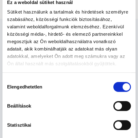
Keloid heg fagyasztása folyékony nitrogénnel 5-10 db
Ez a weboldal sütiket használ
Sütiket használunk a tartalmak és hirdetések személyre
szabásához, közösségi funkciók biztosításához,
valamint weboldalforgalmunk elemzéséhez. Ezenkívül
közösségi média-, hirdető- és elemező partnereinkkel
megosztjuk az Ön weboldalhasználatra vonatkozó
adatait, akik kombinálhatják az adatokat más olyan
Bőrgyógyász - Bőrgyógyászat
adatokkal, amelyeket Ön adott meg számukra vagy az
Ön által használt más szolgáltatásokból gyűjtöttek.
Cookie
Bőrgyógyászat TERÜLETHEZ
Hozzájárulás
szabályzat:
https://foglaljorvost.hu/info/foglaljorvost-
KAPCSOLÓDÓ SZAKTERÜLETEK
Elengedhetetlen
kiválasztása
hu-cookie-szabalyzat/
Szolgáltatások
Beállítások
Budapesti és vidéki bőrgyógyász orvosok
Statisztikai