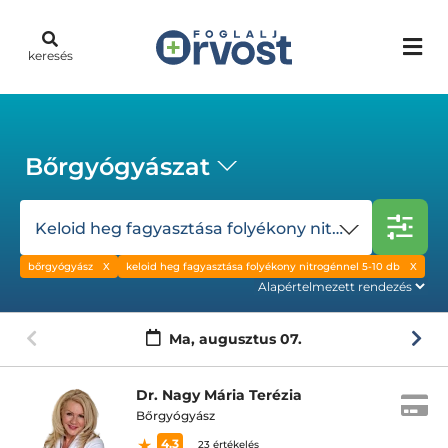
keresés
Bőrgyógyászat
Keloid heg fagyasztása folyékony nitrogénnel 5-10 db
bőrgyógyász
keloid heg fagyasztása folyékony nitrogénnel 5-10 db
Ma,
augusztus 07.
Dr. Nagy Mária Terézia
Bőrgyógyász
4.3
23 értékelés