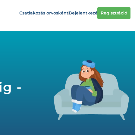
Csatlakozás orvosként
Bejelentkezés
Regisztráció
ig -