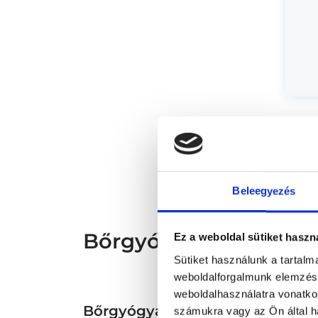
* Sz
megs
fele
szak
és s
Beleegyezés
Bőrgyógyász - Bőrgyó
Ez a weboldal sütiket haszn
Sütiket használunk a tartal
weboldalforgalmunk elemzésé
weboldalhasználatra vonatko
Bőrgyógyászat TERÜLETHEZ 
számukra vagy az Ön által ha