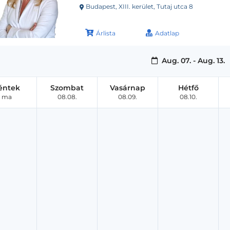
Budapest, XIII. kerület, Tutaj utca 8
Árlista
Adatlap
Aug. 07. - Aug. 13.
éntek
Szombat
Vasárnap
Hétfő
ma
08.08.
08.09.
08.10.