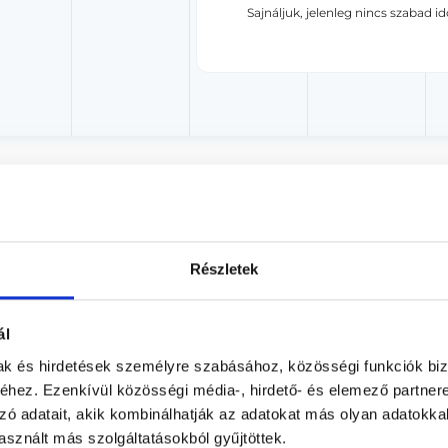
Sajnáljuk, jelenleg nincs szabad i
akorvos jelölt (rezidens): általános orvosi oklevéllel rendelkező orvos, aki j
zerzésére irányuló képzésben vesz részt. Ezen orvosok által önállóan nem
lősséggel tartozik és azt közvetlenül felügyeli az egészségügyi szolgáltató s
orvosjelölt önállóan láthat el feladatokat. A foglaljorvost.hu felelősségét 
zakorvosjelölt esetén.
Részletek
gyászat
ál
mak és hirdetések személyre szabásához, közösségi funkciók biz
hez. Ezenkívül közösségi média-, hirdető- és elemező partner
zó adatait, akik kombinálhatják az adatokat más olyan adatokka
KAPCSOLÓDÓ SZAKTERÜLETEK
sznált más szolgáltatásokból gyűjtöttek.