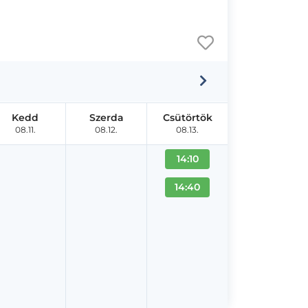
Kedd
Szerda
Csütörtök
08.11.
08.12.
08.13.
14:10
14:40