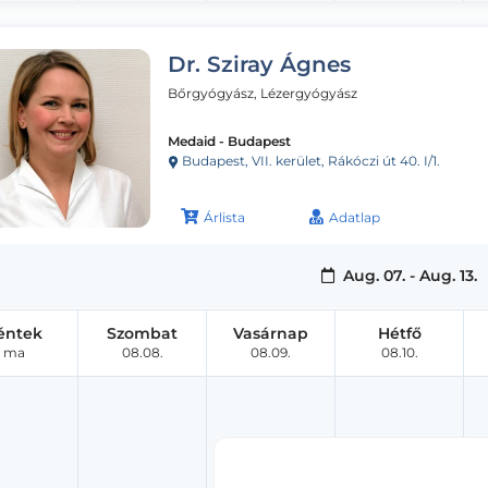
Dr. Sziray Ágnes
Bőrgyógyász, Lézergyógyász
Medaid - Budapest
Budapest, VII. kerület, Rákóczi út 40. I/1.
Árlista
Adatlap
Aug. 07. - Aug. 13.
éntek
Szombat
Vasárnap
Hétfő
ma
08.08.
08.09.
08.10.