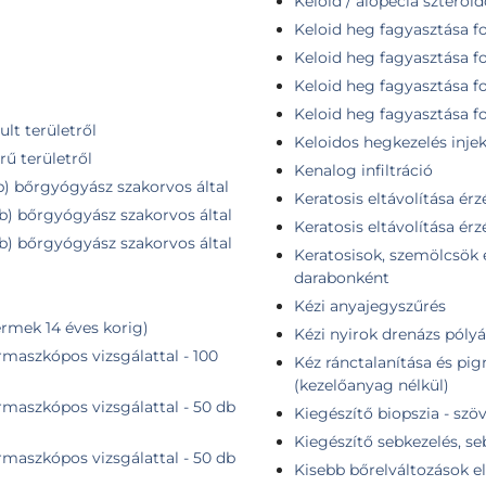
Keloid / alopecia szteroido
Keloid heg fagyasztása fo
a
Keloid heg fagyasztása f
Keloid heg fagyasztása f
Keloid heg fagyasztása f
lt területről
Keloidos hegkezelés injek
rű területről
Kenalog infiltráció
db) bőrgyógyász szakorvos által
Keratosis eltávolítása érzé
db) bőrgyógyász szakorvos által
Keratosis eltávolítása érz
db) bőrgyógyász szakorvos által
Keratosisok, szemölcsök e
darabonként
Kézi anyajegyszűrés
rmek 14 éves korig)
Kézi nyirok drenázs pólyá
maszkópos vizsgálattal - 100
Kéz ránctalanítása és pig
(kezelőanyag nélkül)
maszkópos vizsgálattal - 50 db
Kiegészítő biopszia - szö
Kiegészítő sebkezelés, s
maszkópos vizsgálattal - 50 db
Kisebb bőrelváltozások el