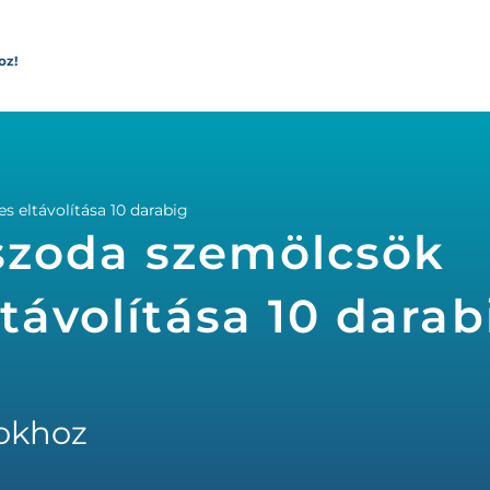
oz!
 eltávolítása 10 darabig
szoda szemölcsök
távolítása 10 darab
okhoz