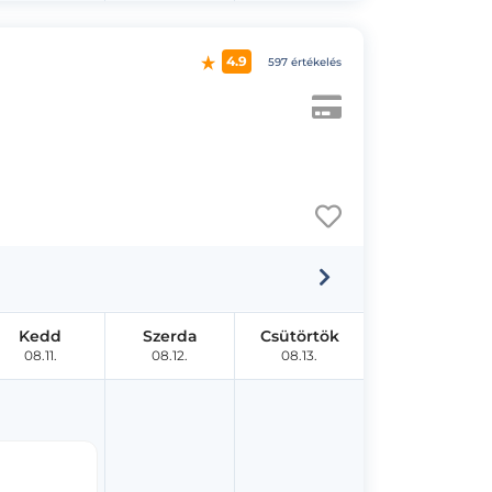
4.9
597 értékelés
Kedd
Szerda
Csütörtök
08.11.
08.12.
08.13.