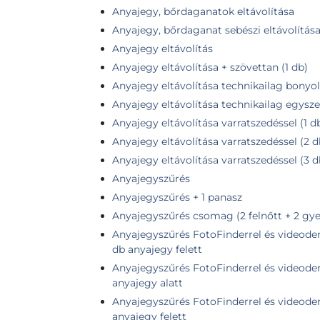
Anyajegy, bőrdaganatok eltávolítása
Anyajegy, bőrdaganat sebészi eltávolítás
Anyajegy eltávolítás
Anyajegy eltávolítása + szövettan (1 db)
Anyajegy eltávolítása technikailag bonyolu
Anyajegy eltávolítása technikailag egysze
Anyajegy eltávolítása varratszedéssel (1 
Anyajegy eltávolítása varratszedéssel (2 
Anyajegy eltávolítása varratszedéssel (3 
Anyajegyszűrés
Anyajegyszűrés + 1 panasz
Anyajegyszűrés csomag (2 felnőtt + 2 gye
Anyajegyszűrés FotoFinderrel és videoder
db anyajegy felett
Anyajegyszűrés FotoFinderrel és videoder
anyajegy alatt
Anyajegyszűrés FotoFinderrel és videoder
anyajegy felett