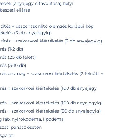
edék (anyajegy eltávolítása) helyi
bészeti eljárás
zés korábbi kép
tékelés (3 db anyajegyig)
tés + szakorvosi kiértékelés (3 db anyajegyig)
és (1-2 db)
s (20 db felett)
és (3-10 db)
s csomag + szakorvosi kiértékelés (2 felnőtt +
s + szakorvosi kiértékelés (100 db anyajegy
s + szakorvosi kiértékelés (100 db anyajegyig)
s + szakorvosi kiértékelés (50 db anyajegyig)
ag láb, nyiroködéma, lipödéma
szati panasz esetén
zsgálat