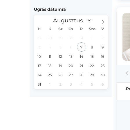
Ugrás dátumra
H
K
Sz
Cs
P
Szo
V
27
28
29
30
31
1
2
3
4
5
6
7
8
9
10
11
12
13
14
15
16
17
18
19
20
21
22
23
24
25
26
27
28
29
30
31
1
2
3
4
5
6
P