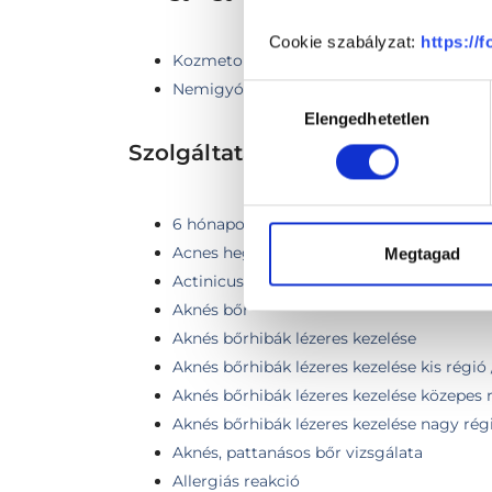
Cookie szabályzat:
https://
Kozmetológia
Nemigyógyászat
Hozzájárulás
Elengedhetetlen
kiválasztása
Szolgáltatások
6 hónapon belüli FotoFinder kontroll (1-3
Acnes hegek kezelése pikoszekundumos l
Megtagad
Actinicus keratosis fagyasztása folyékony
Aknés bőr
Aknés bőrhibák lézeres kezelése
Aknés bőrhibák lézeres kezelése kis régió
Aknés bőrhibák lézeres kezelése közepes r
Aknés bőrhibák lézeres kezelése nagy régió
Aknés, pattanásos bőr vizsgálata
Allergiás reakció