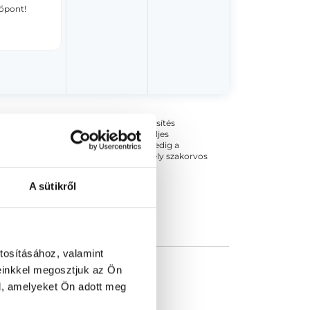
dőpont!
ogszabályok szerinti szakorvosi szakképesítés
 végezhető szakmai tevékenységért teljes
zakorvosa az első részvizsgáig, utána pedig a
kizárja esetleges névazonosságért bármely szakorvos
A sütikről
tosításához, valamint
einkkel megosztjuk az Ön
l, amelyeket Ön adott meg