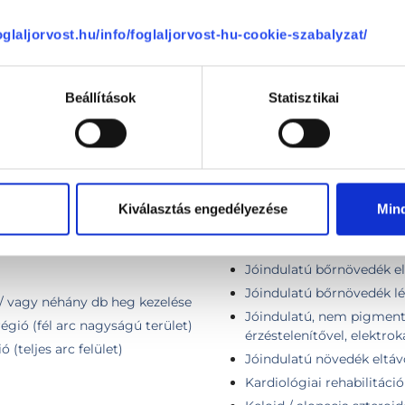
foglaljorvost.hu/info/foglaljorvost-hu-cookie-szabalyzat/
Plasztikai sebészet
Beállítások
Statisztikai
 db anyajegy esetén)
Jóindulatú bőrelváltozáso
érzéstelenítés, Lidocain, 
ézerrel
Kiválasztás engedélyezése
Min
Jóindulatú bőrelváltozáso
 nitrogénnel 1 db.
érzéstelenítés, Lidocain, 
Jóindulatú bőrnövedék elt
Jóindulatú bőrnövedék léz
 / vagy néhány db heg kezelése
Jóindulatú, nem pigmentál
égió (fél arc nagyságú terület)
érzéstelenítővel, elektro
 (teljes arc felület)
Jóindulatú növedék eltáv
Kardiológiai rehabilitáció