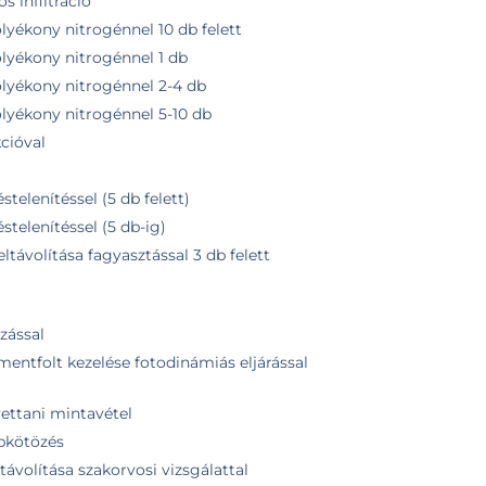
s infiltráció
lyékony nitrogénnel 10 db felett
olyékony nitrogénnel 1 db
olyékony nitrogénnel 2-4 db
olyékony nitrogénnel 5-10 db
cióval
stelenítéssel (5 db felett)
éstelenítéssel (5 db-ig)
ltávolítása fagyasztással 3 db felett
zással
mentfolt kezelése fotodinámiás eljárással
vettani mintavétel
ebkötözés
távolítása szakorvosi vizsgálattal