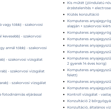
Kis műtét (jóindulatú növ
érzéstelenítés + electrose
Kiütés konzultáció
Komputeres anyajegyrögzítés + összehasonlító elem
b vagy több) - szakorvosi
alapján + szakorvosi kiér
Komputeres anyajegyrögzí
ál kevesebb) - szakorvosi
Komputeres anyajegyszűr
Komputeres anyajegyszűré
agy annál több) - szakorvosi
Komputeres anyajegyszűr
Komputeres anyajegyszűré
ab) - szakorvosi vizsgálat
2 gyerek 14 éves korig)
Komputeres anyajegyszűré
rab) - szakorvosi vizsgálat
felett)
Komputeres anyajegyszűré
arab) - szakorvosi vizsgálat
Komputeres anyajegyszűré
e fotodinámiás eljárással
Kontroll vizsgálat - vast
Konzultáció 2 bőrgyógyá
Konzultáció, általános vi