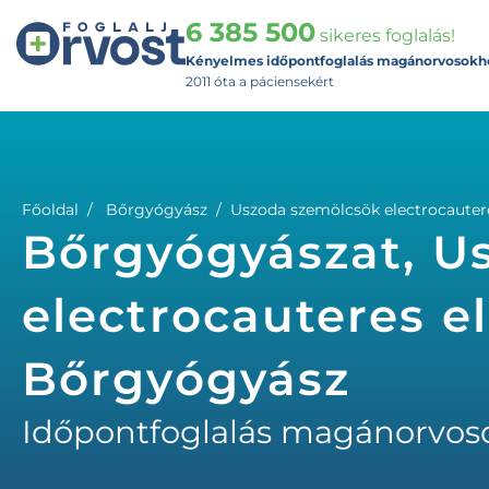
6 385 500
sikeres foglalás!
Kényelmes időpontfoglalás magánorvosokh
2011 óta a páciensekért
Főoldal
Bőrgyógyász
Uszoda szemölcsök electrocauteres
Bőrgyógyászat, U
electrocauteres el
Bőrgyógyász
Időpontfoglalás magánorvos