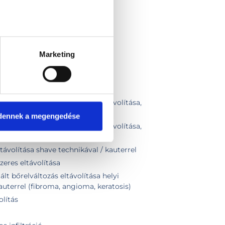
Marketing
k, fibromák elektrocauteres eltávolítása,
2-4 db
dennek a megengedése
k, fibromák elektrocauteres eltávolítása,
5-10 db
ávolítása shave technikával / kauterrel
eres eltávolítása
t bőrelváltozás eltávolítása helyi
kauterrel (fibroma, angioma, keratosis)
olítás