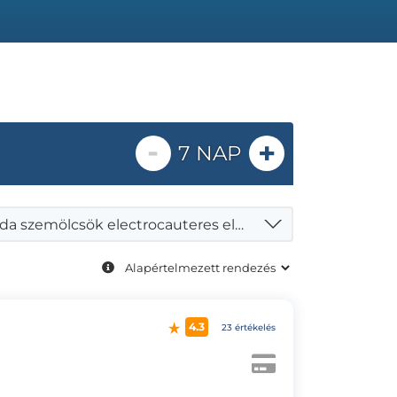
-
+
7 NAP
Uszoda szemölcsök electrocauteres eltávolítása 10 darabig
4.3
23 értékelés