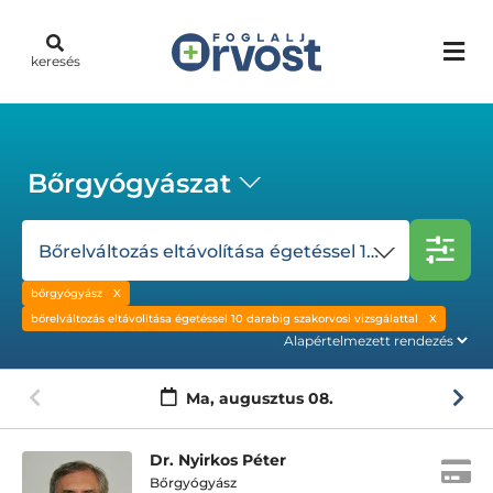
keresés
Bőrgyógyászat
Bőrelváltozás eltávolítása égetéssel 10 darabig szakorvosi vizsgálattal
bőrgyógyász
bőrelváltozás eltávolítása égetéssel 10 darabig szakorvosi vizsgálattal
Ma,
augusztus 08.
Dr. Nyirkos Péter
Bőrgyógyász