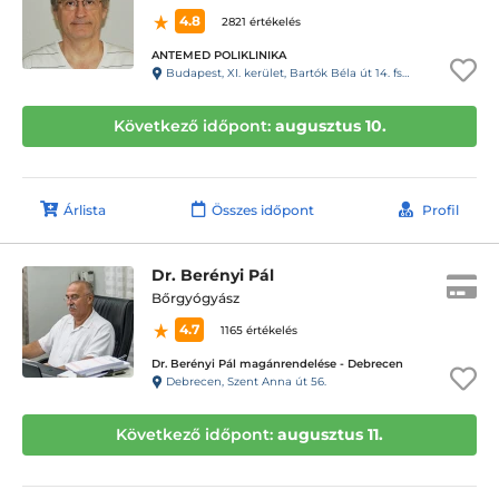
4.8
2821 értékelés
ANTEMED POLIKLINIKA
Budapest, XI. kerület, Bartók Béla út 14. fszt. 6.
Következő időpont:
augusztus 10.
Árlista
Összes időpont
Profil
Dr. Berényi Pál
Bőrgyógyász
4.7
1165 értékelés
Dr. Berényi Pál magánrendelése - Debrecen
Debrecen, Szent Anna út 56.
Következő időpont:
augusztus 11.