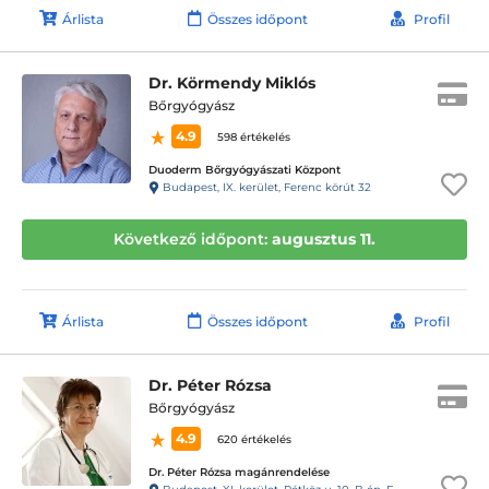
Árlista
Összes időpont
Profil
Dr. Körmendy Miklós
Bőrgyógyász
4.9
598 értékelés
Duoderm Bőrgyógyászati Központ
Budapest, IX. kerület, Ferenc körút 32
Következő időpont:
augusztus 11.
Árlista
Összes időpont
Profil
Dr. Péter Rózsa
Bőrgyógyász
4.9
620 értékelés
Dr. Péter Rózsa magánrendelése