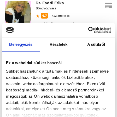
Dr. Faddi Erika
Bőrgyógyász
4.7
422 értékelés
Dr. Faddi Erika Magánrendelése
Kiskunfélegyháza, Wesselényi u. 5.
Következő időpont:
szeptember 10.
Beleegyezés
Részletek
A sütikről
Árlista
Összes időpont
Profil
Ez a weboldal sütiket használ
Sütiket használunk a tartalmak és hirdetések személyre
Dr. Sziray Ágnes
szabásához, közösségi funkciók biztosításához,
Bőrgyógyász
valamint weboldalforgalmunk elemzéséhez. Ezenkívül
4.9
597 értékelés
közösségi média-, hirdető- és elemező partnereinkkel
megosztjuk az Ön weboldalhasználatra vonatkozó
Medaid - Budapest
Budapest, VII. kerület, Rákóczi út 40. I/1.
adatait, akik kombinálhatják az adatokat más olyan
adatokkal, amelyeket Ön adott meg számukra vagy az
Sajnáljuk, jelenleg nincs szabad időpont!
Ön által használt más szolgáltatásokból gyűjtöttek.