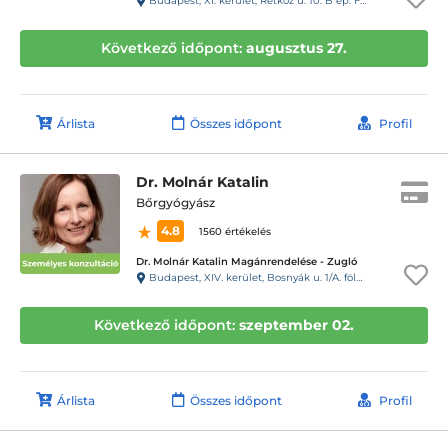
Budapest, XI. kerület, Rétköz u. 10. B ép. Fsz. 03. Kapukód: 03#
Következő időpont:
augusztus 27.
Árlista
Összes időpont
Profil
Dr. Molnár Katalin
Bőrgyógyász
4.8
1560 értékelés
Dr. Molnár Katalin Magánrendelése - Zugló
Budapest, XIV. kerület, Bosnyák u. 1/A. földszint (Tisza István tér), II-es rendelő csengője (16.sz. csengő)
Következő időpont:
szeptember 02.
Árlista
Összes időpont
Profil