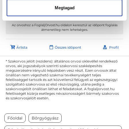
Megtagad
Bethlen Klinika
Budapest, VII. kerület, Bethlen Gábor tér 3. II. em. 7. (liftből balra, folyosó végén)
Az orvoshoz a FoglaljOrvost.hu oldalon keresztül az időpont foglalás
átmenetileg nem lehetséges.
Árlista
Összes időpont
Profil
* Szakorvos jelölt (rezidens): általános orvosi oklevéllel rendelkező
orvos, aki jogszabályok szerinti szakorvosi szakképesítés
megszerzésére irányuló képzésben vesz részt. Ezen orvosok által
önállóan nem végezhető szakmai tevékenységért teljes
felelősséggel tartozik és azt közvetlenül felügyeli az egészségügyi
szolgáltató szakorvosa az első részvizsgáig, utána pedig a
szakorvosjelölt önállóan láthat el feladatokat. A foglaljorvost.hu
felelősségét kizárja esetleges névazonosságért bármely szakorvos
és szakorvosjelölt esetén.
Főoldal
Bőrgyógyász