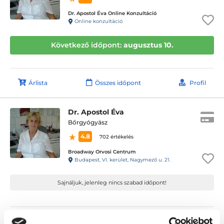
Dr. Apostol Éva Online Konzultáció
Online konzultáció
Következő időpont:
augusztus 10.
Árlista
Összes időpont
Profil
Dr. Apostol Éva
Bőrgyógyász
4.8
702 értékelés
Broadway Orvosi Centrum
Budapest, VI. kerület, Nagymező u. 21.
Sajnáljuk, jelenleg nincs szabad időpont!
Árlista
Összes időpont
Profil