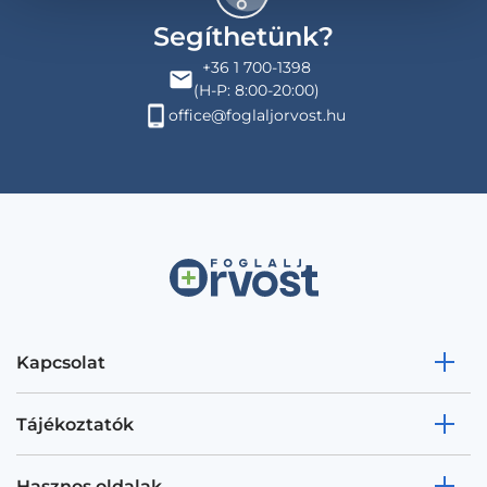
Segíthetünk?
+36 1 700-1398
(H-P: 8:00-20:00)
office@foglaljorvost.hu
Kapcsolat
Tájékoztatók
Hasznos oldalak