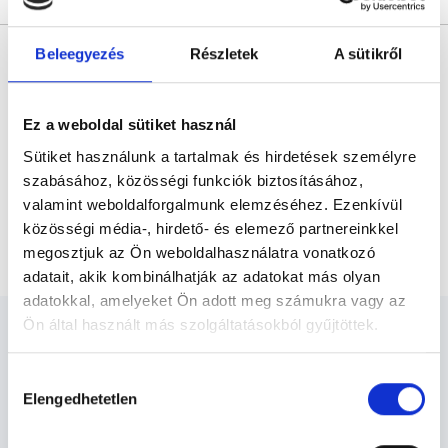
* Szakorvos jelölt (rezidens): általános orvosi oklevéllel rendelkező
Beleegyezés
Részletek
A sütikről
orvos, aki jogszabályok szerinti szakorvosi szakképesítés
megszerzésére irányuló képzésben vesz részt. Ezen orvosok által
önállóan nem végezhető szakmai tevékenységért teljes
felelősséggel tartozik és azt közvetlenül felügyeli az egészségügyi
szolgáltató szakorvosa az első részvizsgáig, utána pedig a
Ez a weboldal sütiket használ
szakorvosjelölt önállóan láthat el feladatokat. A foglaljorvost.hu
felelősségét kizárja esetleges névazonosságért bármely szakorvos
Sütiket használunk a tartalmak és hirdetések személyre
és szakorvosjelölt esetén.
szabásához, közösségi funkciók biztosításához,
valamint weboldalforgalmunk elemzéséhez. Ezenkívül
közösségi média-, hirdető- és elemező partnereinkkel
Főoldal
Bőrgyógyász
Videós konzultáció
megosztjuk az Ön weboldalhasználatra vonatkozó
adatait, akik kombinálhatják az adatokat más olyan
adatokkal, amelyeket Ön adott meg számukra vagy az
Ön által használt más szolgáltatásokból gyűjtöttek.
Cookie
Hozzájárulás
szabályzat:
https://foglaljorvost.hu/info/foglaljorvost-
Elengedhetetlen
kiválasztása
Bőrgyógyász - Bőrgyógyászat
hu-cookie-szabalyzat/