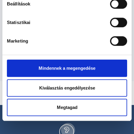
Beállítások
Bőrgyógyászat TERÜLETHEZ
KAPCSOLÓDÓ SZAKTERÜLETEK
Statisztikai
Szolgáltatások
Marketing
Budapesti és vidéki bőrgyógyász orvosok
Mindennek a megengedése
Kiválasztás engedélyezése
Megtagad