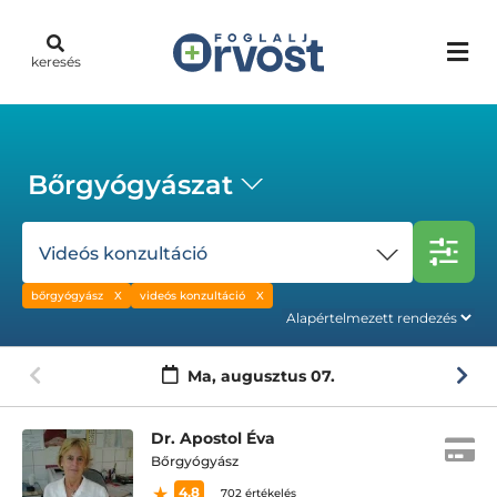
keresés
Bőrgyógyászat
Videós konzultáció
bőrgyógyász
videós konzultáció
Ma,
augusztus 07.
Dr. Apostol Éva
Bőrgyógyász
4.8
702 értékelés