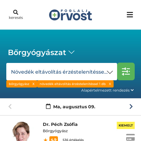
keresés
Bőrgyógyászat
Növedék eltávolítás érzéstelenítéssel 1 db
bőrgyógyász
növedék eltávolítás érzéstelenítéssel 1 db
Ma,
augusztus 09.
Dr. Péch Zsófia
KIEMELT
Bőrgyógyász
4.9
536 értékelés