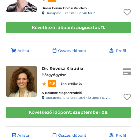
Budai Corvin Orvosi Rendelő
Budapest, I. kerület, Corvin tér 2.
Következő időpont:
augusztus 11.
Árlista
Összes időpont
Profil
Dr. Révész Klaudia
Bőrgyógyász
4.9
544 értékelés
A-Balance Magánrendelő
Budapest, II. kerület, Lövőház utca 1-5. V. emelet (Mammut II.)
Következő időpont:
szeptember 08.
Árlista
Összes időpont
Profil