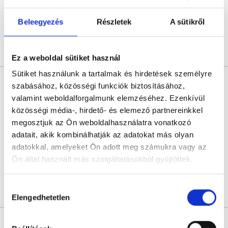
Következő időpont:
szeptember 11.
Beleegyezés
Részletek
A sütikről
Árlista
Összes időpont
Profil
Ez a weboldal sütiket használ
Sütiket használunk a tartalmak és hirdetések személyre
Dr. Sziray Ágnes
szabásához, közösségi funkciók biztosításához,
Bőrgyógyász
valamint weboldalforgalmunk elemzéséhez. Ezenkívül
4.9
597 értékelés
közösségi média-, hirdető- és elemező partnereinkkel
Medaid - Budapest
megosztjuk az Ön weboldalhasználatra vonatkozó
Budapest, VII. kerület, Rákóczi út 40. I/1.
adatait, akik kombinálhatják az adatokat más olyan
adatokkal, amelyeket Ön adott meg számukra vagy az
Sajnáljuk, jelenleg nincs szabad időpont!
Ön által használt más szolgáltatásokból gyűjtöttek.
Cookie
Hozzájárulás
Árlista
Összes időpont
Profil
szabályzat:
https://foglaljorvost.hu/info/foglaljorvost-
Elengedhetetlen
kiválasztása
hu-cookie-szabalyzat/
* Szakorvos jelölt (rezidens): általános orvosi oklevéllel rendelkező
orvos, aki jogszabályok szerinti szakorvosi szakképesítés