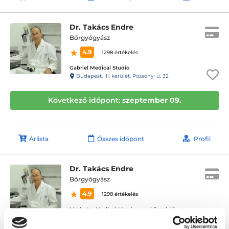
Dr. Takács Endre
Bőrgyógyász
4.9
1298 értékelés
Gabriel Medical Studio
Budapest, III. kerület, Pozsonyi u. 32
Következő időpont:
szeptember 09.
Árlista
Összes időpont
Profil
Dr. Takács Endre
Bőrgyógyász
4.9
1298 értékelés
Medastra Medical Magánorvosi Rendelő
Budapest, III. kerület, Szentendrei út 13