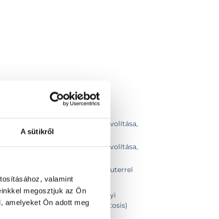
k, fibromák elektrocauteres eltávolítása,
A sütikről
2-4 db
k, fibromák elektrocauteres eltávolítása,
5-10 db
ávolítása shave technikával / kauterrel
tosításához, valamint
eres eltávolítása
einkkel megosztjuk az Ön
t bőrelváltozás eltávolítása helyi
l, amelyeket Ön adott meg
kauterrel (fibroma, angioma, keratosis)
olítás