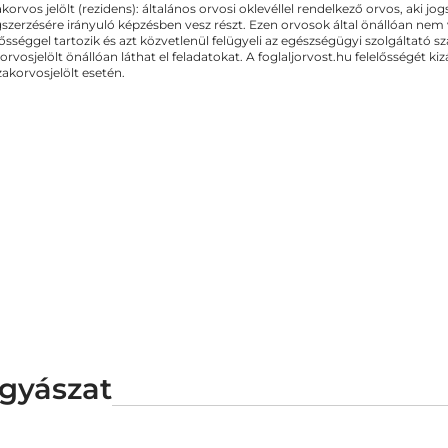
akorvos jelölt (rezidens): általános orvosi oklevéllel rendelkező orvos, aki j
zerzésére irányuló képzésben vesz részt. Ezen orvosok által önállóan nem
lősséggel tartozik és azt közvetlenül felügyeli az egészségügyi szolgáltató s
orvosjelölt önállóan láthat el feladatokat. A foglaljorvost.hu felelősségét 
zakorvosjelölt esetén.
gyászat