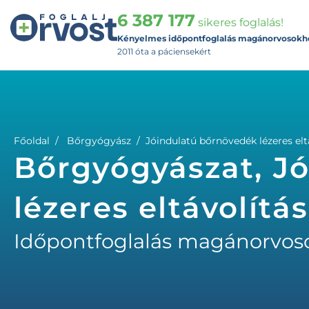
6 387 177
sikeres foglalás!
Kényelmes időpontfoglalás magánorvosokh
2011 óta a páciensekért
Főoldal
Bőrgyógyász
Jóindulatú bőrnövedék lézeres elt
Bőrgyógyászat, J
lézeres eltávolítá
Időpontfoglalás magánorvos