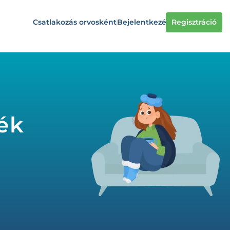
Csatlakozás orvosként
Bejelentkezés
Regisztráció
ék