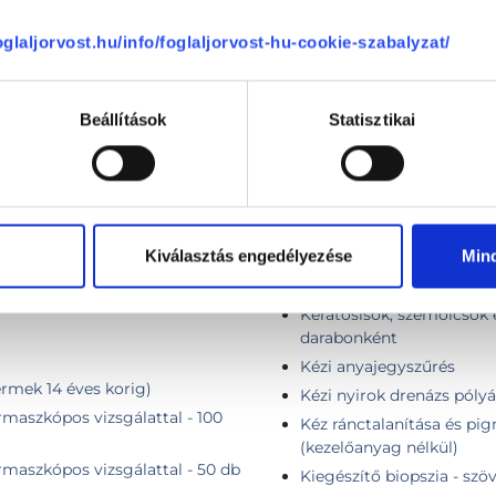
Kardiológiai rehabilitáció
foglaljorvost.hu/info/foglaljorvost-hu-cookie-szabalyzat/
Keloid / alopecia szteroido
Keloid heg fagyasztása fo
a
Keloid heg fagyasztása f
Beállítások
Statisztikai
Keloid heg fagyasztása f
Keloid heg fagyasztása f
lt területről
Keloidos hegkezelés injek
rű területről
Kenalog infiltráció
db) bőrgyógyász szakorvos által
Kiválasztás engedélyezése
Min
Keratosis eltávolítása érzé
db) bőrgyógyász szakorvos által
Keratosis eltávolítása érz
db) bőrgyógyász szakorvos által
Keratosisok, szemölcsök e
darabonként
Kézi anyajegyszűrés
rmek 14 éves korig)
Kézi nyirok drenázs pólyá
maszkópos vizsgálattal - 100
Kéz ránctalanítása és pig
(kezelőanyag nélkül)
maszkópos vizsgálattal - 50 db
Kiegészítő biopszia - szö