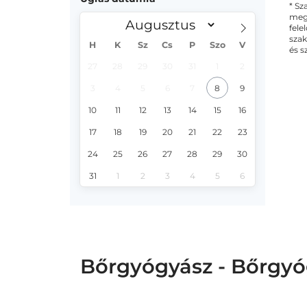
* Sz
megs
fele
szak
H
K
Sz
Cs
P
Szo
V
és s
27
28
29
30
31
1
2
3
4
5
6
7
8
9
10
11
12
13
14
15
16
17
18
19
20
21
22
23
24
25
26
27
28
29
30
31
1
2
3
4
5
6
Bőrgyógyász - Bőrgyó