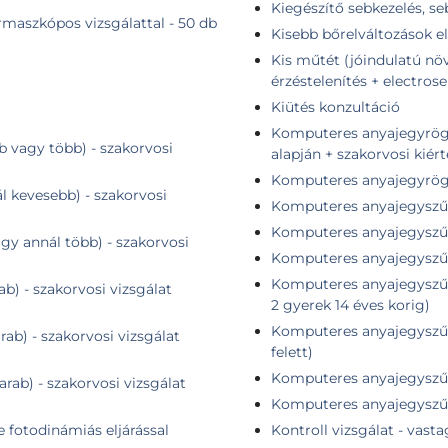
Kiegészítő sebkezelés, s
maszkópos vizsgálattal - 50 db
Kisebb bőrelváltozások el
Kis műtét (jóindulatú növ
érzéstelenítés + electrose
Kiütés konzultáció
Komputeres anyajegyrögzítés + összehasonlító elem
b vagy több) - szakorvosi
alapján + szakorvosi kiér
Komputeres anyajegyrögzí
ál kevesebb) - szakorvosi
Komputeres anyajegyszűr
Komputeres anyajegyszűré
agy annál több) - szakorvosi
Komputeres anyajegyszűr
Komputeres anyajegyszűré
ab) - szakorvosi vizsgálat
2 gyerek 14 éves korig)
Komputeres anyajegyszűré
rab) - szakorvosi vizsgálat
felett)
Komputeres anyajegyszűré
arab) - szakorvosi vizsgálat
Komputeres anyajegyszűré
e fotodinámiás eljárással
Kontroll vizsgálat - vast