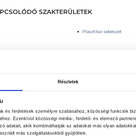
KAPCSOLÓDÓ SZAKTERÜLETEK
Plasztikai sebészet
 db anyajegy esetén)
Jóindulatú bőrelváltozáso
Részletek
érzéstelenítés, Lidocain, 
ézerrel
Jóindulatú bőrelváltozáso
 nitrogénnel 1 db.
érzéstelenítés, Lidocain, 
ál
Jóindulatú bőrnövedék elt
mak és hirdetések személyre szabásához, közösségi funkciók biz
Jóindulatú bőrnövedék léz
 / vagy néhány db heg kezelése
hez. Ezenkívül közösségi média-, hirdető- és elemező partner
Jóindulatú, nem pigmentál
égió (fél arc nagyságú terület)
zó adatait, akik kombinálhatják az adatokat más olyan adatokka
érzéstelenítővel, elektro
 (teljes arc felület)
sznált más szolgáltatásokból gyűjtöttek.
Jóindulatú növedék eltáv