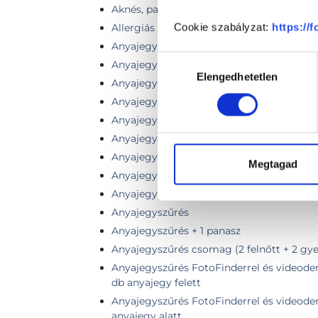
Aknés, pattanásos bőr vizsgálata
Cookie szabályzat:
https://
Allergiás reakció
Anyajegy, bőrdaganatok eltávolítása
Hozzájárulás
Anyajegy, bőrdaganat sebészi eltávolítás
Elengedhetetlen
kiválasztása
Anyajegy eltávolítás
Anyajegy eltávolítása + szövettan (1 db)
Anyajegy eltávolítása technikailag bonyolu
Anyajegy eltávolítása technikailag egysze
Anyajegy eltávolítása varratszedéssel (1 
Megtagad
Anyajegy eltávolítása varratszedéssel (2 
Anyajegy eltávolítása varratszedéssel (3 
Anyajegyszűrés
Anyajegyszűrés + 1 panasz
Anyajegyszűrés csomag (2 felnőtt + 2 gye
Anyajegyszűrés FotoFinderrel és videoder
db anyajegy felett
Anyajegyszűrés FotoFinderrel és videoder
anyajegy alatt