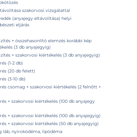
ebkötözés
távolítása szakorvosi vizsgálattal
edék (anyajegy eltávolítása) helyi
bészeti eljárás
zés korábbi kép
tékelés (3 db anyajegyig)
tés + szakorvosi kiértékelés (3 db anyajegyig)
és (1-2 db)
s (20 db felett)
és (3-10 db)
s csomag + szakorvosi kiértékelés (2 felnőtt +
s + szakorvosi kiértékelés (100 db anyajegy
s + szakorvosi kiértékelés (100 db anyajegyig)
s + szakorvosi kiértékelés (50 db anyajegyig)
ag láb, nyiroködéma, lipödéma