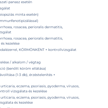
szati panasz esetén
zsgálat
biopsziás minta esetén)
(immunfenotipizálással)
hoea, rosacea, perioralis dermatitis,
zsgálat
hoea, rosacea, perioralis dermatitis,
 és kezelése
dalézerrel, KÖRMÖNKÉNT + kontrollvizsgálat
lése / alkalom / végtag
ió (benőtt köröm ellátása)
olítása (1-3 db), érzéstelenítés +
rticaria, eczema, psoriasis, pyoderma, vírusos,
ntroll vizsgálata és kezelése
rticaria, eczema, psoriasis, pyoderma, vírusos,
zsgálata és kezelése