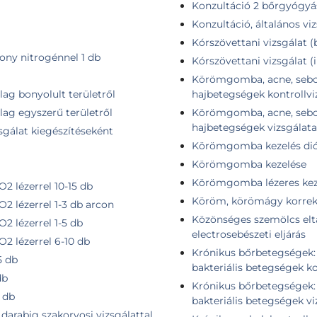
Konzultáció 2 bőrgyógyá
Konzultáció, általános vi
Kórszövettani vizsgálat (
kony nitrogénnel 1 db
Kórszövettani vizsgálat 
Körömgomba, acne, seborr
ilag bonyolult területről
hajbetegségek kontrollvi
ilag egyszerű területről
Körömgomba, acne, seborr
hajbetegségek vizsgálata
sgálat kiegészítéseként
Körömgomba kezelés dió
Körömgomba kezelése
Körömgomba lézeres keze
2 lézerrel 10-15 db
Köröm, körömágy korrekc
O2 lézerrel 1-3 db arcon
Közönséges szemölcs eltáv
2 lézerrel 1-5 db
electrosebészeti eljárás
O2 lézerrel 6-10 db
Krónikus bőrbetegségek: u
5 db
bakteriális betegségek ko
db
Krónikus bőrbetegségek: u
 db
bakteriális betegségek vi
 darabig szakorvosi vizsgálattal