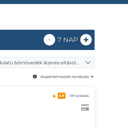
-
+
7 NAP
Jóindulatú bőrnövedék lézeres eltávolítása
4.9
597 értékelés