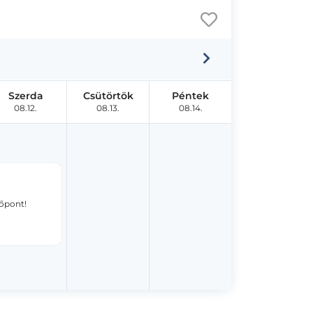
Szerda
Csütörtök
Péntek
08.12.
08.13.
08.14.
dőpont!