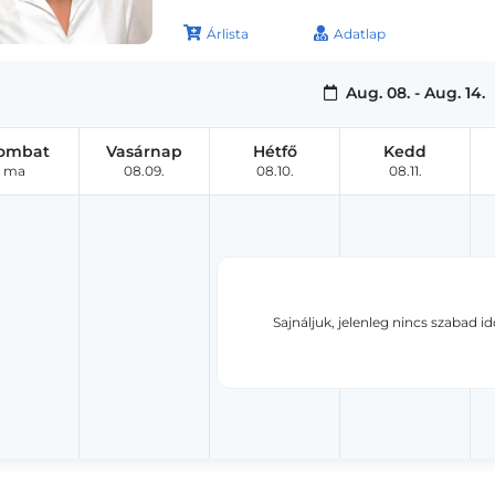
Árlista
Adatlap
Aug. 08. - Aug. 14.
ombat
Vasárnap
Hétfő
Kedd
ma
08.09.
08.10.
08.11.
Sajnáljuk, jelenleg nincs szabad i