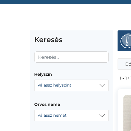
Keresés
Bő
Helyszín
1 - 1
/ 
Válassz helyszínt
Orvos neme
Válassz nemet