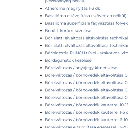
(kezelőanyag nélkül)
Atheroma megnyitás 1-3 db
Basalióma eltávolítása (szövettan nélkül)
Basalioma superficiale fagyasztása folyé
Benőtt köröm kezelése
Bőr alatti elváltozás eltávolítása technika
Bőr alatti elváltozás eltávolítása technika
Bőrbiopszia PUNCH tűvel - szakorvosi viz
Bőrdaganatok kezelése
Bőrelváltozás / anyajegy kimetszése
Bőrelváltozás / bőrnövedék eltávolítása CO
Bőrelváltozás / bőrnövedék eltávolítása C
Bőrelváltozás / bőrnövedék eltávolítása CO
Bőrelváltozás / bőrnövedék eltávolítása C
Bőrelváltozás / bőrnövedék kauterrel 10-1
Bőrelváltozás / bőrnövedék kauterrel 1-5 
Bőrelváltozás / bőrnövedék kauterrel 6-10
Bőrelváltozás eltávolítása égetéssel 10-20