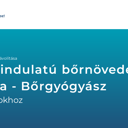
oz!
ávolítása
óindulatú bőrnöved
sa - Bőrgyógyász
okhoz