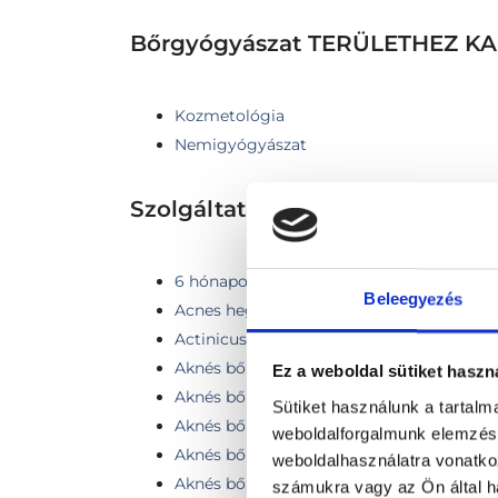
Bőrgyógyászat TERÜLETHEZ 
Kozmetológia
Nemigyógyászat
Szolgáltatások
6 hónapon belüli FotoFinder kontroll (1-3
Beleegyezés
Acnes hegek kezelése pikoszekundumos l
Actinicus keratosis fagyasztása folyékony
Aknés bőr
Ez a weboldal sütiket haszn
Aknés bőrhibák lézeres kezelése
Sütiket használunk a tartal
Aknés bőrhibák lézeres kezelése kis régió
weboldalforgalmunk elemzésé
Aknés bőrhibák lézeres kezelése közepes r
weboldalhasználatra vonatko
Aknés bőrhibák lézeres kezelése nagy régió
számukra vagy az Ön által ha