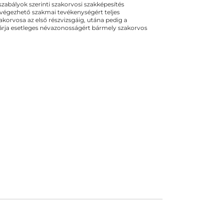
ogszabályok szerinti szakorvosi szakképesítés
 végezhető szakmai tevékenységért teljes
zakorvosa az első részvizsgáig, utána pedig a
kizárja esetleges névazonosságért bármely szakorvos